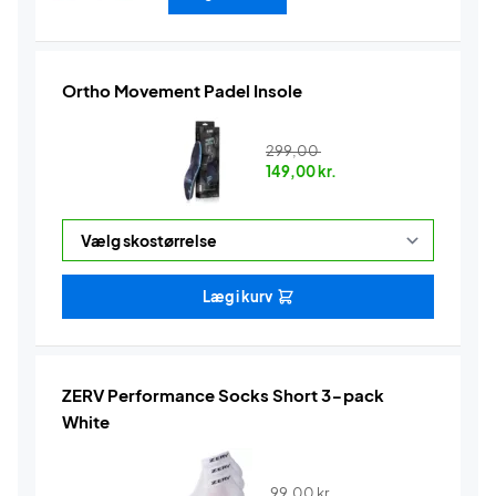
Ortho Movement Padel Insole
299,00
149,00
kr.
Læg i kurv
ZERV Performance Socks Short 3-pack
White
99,00
kr.