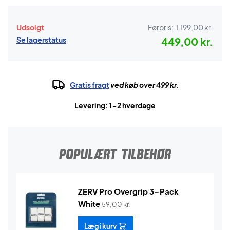
Udsolgt
Førpris:
1.199,00 kr.
Se lagerstatus
449,00 kr.
Gratis fragt
ved køb over 499 kr.
Levering: 1-2 hverdage
POPULÆRT TILBEHØR
ZERV Pro Overgrip 3-Pack
White
59,00
kr.
Læg i kurv