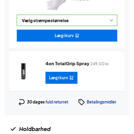
Læg i kurv
4on TotalGrip Spray
249,00
kr.
Læg i kurv
30 dages
fuld returret
Betalingsmidler
Holdbarhed