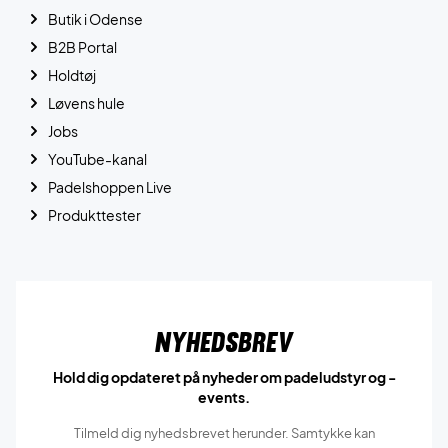
Butik i Odense
B2B Portal
Holdtøj
Løvens hule
Jobs
YouTube-kanal
Padelshoppen Live
Produkttester
Nyhedsbrev
Hold dig opdateret på nyheder om padeludstyr og -
events.
Tilmeld dig nyhedsbrevet herunder. Samtykke kan