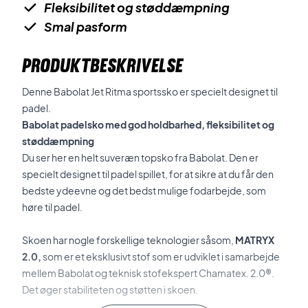
Fleksibilitet og støddæmpning
Smal pasform
PRODUKTBESKRIVELSE
Denne Babolat Jet Ritma sportssko er specielt designet til
padel.
Babolat padelsko med god holdbarhed, fleksibilitet og
støddæmpning
Du ser her en helt suveræn topsko fra Babolat. Den er
specielt designet til padel spillet, for at sikre at du får den
bedste ydeevne og det bedst mulige fodarbejde, som
høre til padel.
Skoen har nogle forskellige teknologier såsom,
MATRYX
2.0,
som er et eksklusivt stof som er udviklet i samarbejde
mellem Babolat og teknisk stofekspert Chamatex. 2.0®.
Det øger stabiliteten og støtten i skoen.