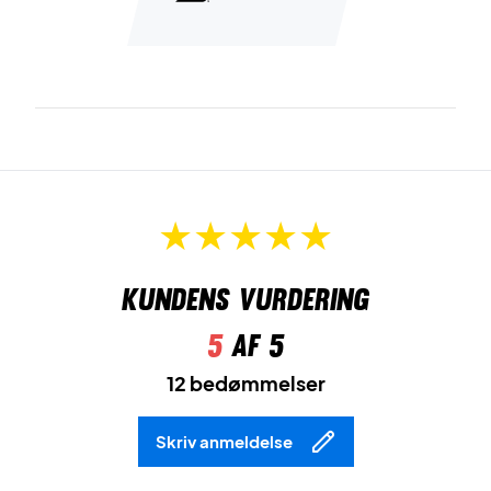
mulighed for god fodarbejde, samt du får god holdbarhed
og støddæmpning.
Babolat padel sko dame - Specielt designet til padel
fodarbejde
Du får her en suveræn padelsko, som giver dig en masse
muligheder i spillet.
Kundens vurdering
5
af 5
12 bedømmelser
Skriv anmeldelse