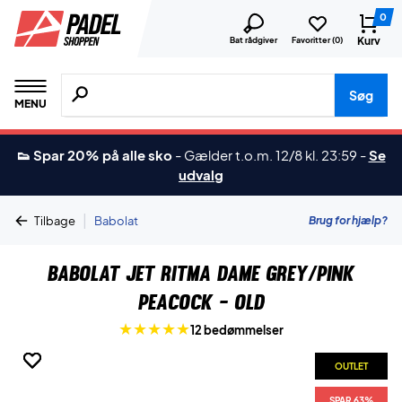
0
Kurv
Bat rådgiver
Favoritter (
0
)
Søg efter produkter, mærker etc.
Søg
MENU
👟 Spar 20% på alle sko
-
Gælder t.o.m. 12/8 kl. 23:59
-
Se
udvalg
|
Brug for hjælp?
Tilbage
Babolat
Babolat Jet Ritma Dame Grey/Pink
Peacock - OLD
12 bedømmelser
OUTLET
OUTLET
OUTLET
OUTLET
SPAR 63%
SPAR 63%
SPAR 63%
SPAR 63%