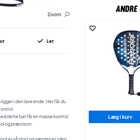
ANDRE 
Zoom
ot
Let
igger i den lave ende. Her får du
ontrol.
ed dette bat får en masse kontrol.
Læg i kurv
rol og præcision.
ot er så stort og vægten er i den