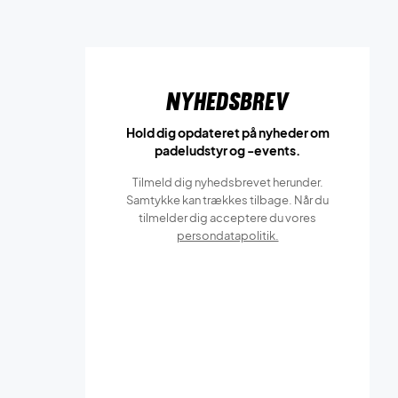
Nyhedsbrev
Hold dig opdateret på nyheder om
padeludstyr og -events.
Tilmeld dig nyhedsbrevet herunder.
Samtykke kan trækkes tilbage. Når du
tilmelder dig acceptere du vores
persondatapolitik.