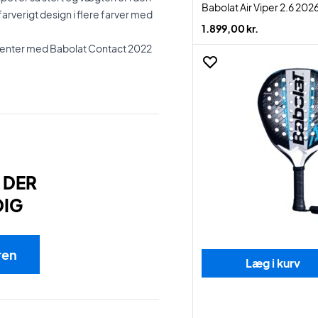
Babolat Air Viper 2.6 202
 farverigt design i flere farver med
1.899,00 kr.
urrenter med Babolat Contact 2022
 DER
DIG
ren
Læg i kurv