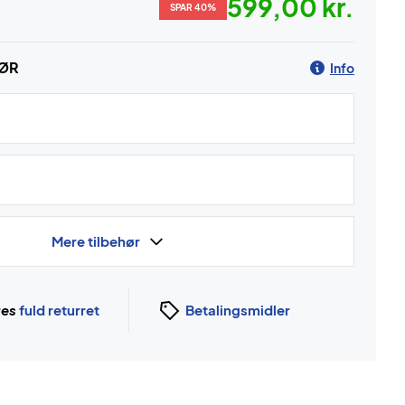
599,00 kr.
SPAR 40%
HØR
Info
Mere tilbehør
ges
fuld returret
Betalingsmidler