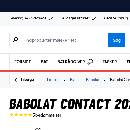
Levering: 1-2 hverdage
30 dages returret
Bedste udvalg
Søg efter produkter, mærker etc.
Søg
FORSIDE
BAT
BAT RÅDGIVER
TASKER
S
Tilbage
Forside
Bat
Babolat
Babolat Co
Babolat Contact 20
5 bedømmelser