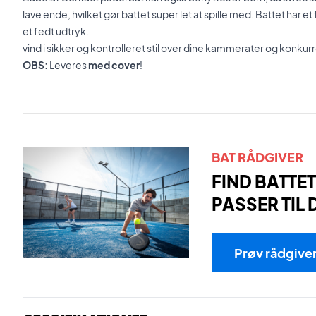
lave ende, hvilket gør battet super let at spille med. Battet har et
et fedt udtryk.
vind i sikker og kontrolleret stil over dine kammerater og konk
OBS:
Leveres
med cover
!
BAT RÅDGIVER
FIND BATTET
PASSER TIL 
Prøv rådgive