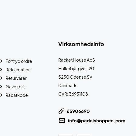
Virksomhedsinfo
Racket House ApS
Fortryd ordre
Holkebjergvej 120
Reklamation
5250 Odense SV
Returvarer
Danmark
Gavekort
CVR: 36931108
Rabatkode
65906690
info@padelshoppen.com