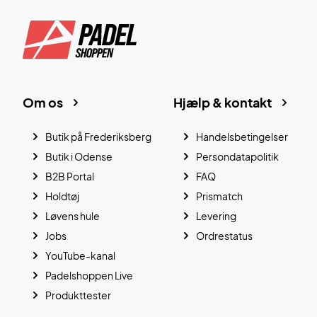
Om os
Hjælp & kontakt
Butik på Frederiksberg
Handelsbetingelser
Butik i Odense
Persondatapolitik
B2B Portal
FAQ
Holdtøj
Prismatch
Løvens hule
Levering
Jobs
Ordrestatus
YouTube-kanal
Padelshoppen Live
Produkttester