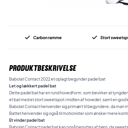
Carbon ramme
Stort sweetsp
PRODUKTBESKRIVELSE
Babolat Contact 2022 et oplagt begynder padel bat
Let og lækkert padel bat
Dette padel bat har en rund hovedform, som bevirker at tyngden l
et bat med et stort sweetspot i midten af hovedet, samt en god k
Babolat Contact henvender sig primært til begyndere, da man m
Battet henvender sig også til motionister som ønsker mere kont
Et vinder padel bat
Babolat Contact padel bat kan også benyttes af børn, da sweetsp