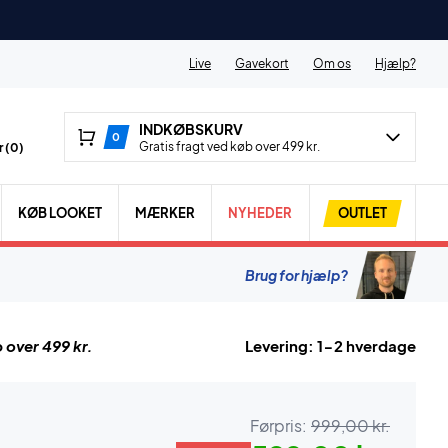
Live
Gavekort
Om os
Hjælp?
INDKØBSKURV
0
Gratis fragt ved køb over 499 kr.
 (
0
)
KØB LOOKET
MÆRKER
NYHEDER
OUTLET
Brug for hjælp?
 over 499 kr.
Levering: 1-2 hverdage
Førpris:
999,00 kr.