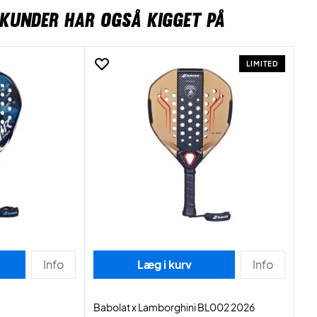
KUNDER HAR OGSÅ KIGGET PÅ
LIMITED
Info
Læg i kurv
Info
Babolat x Lamborghini BL002 2026