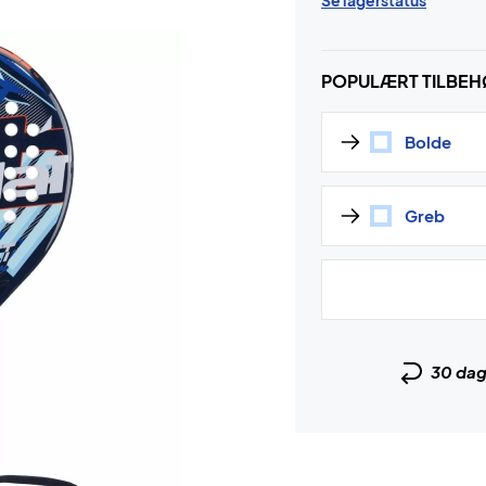
Se lagerstatus
POPULÆRT TILBE
Bolde
Greb
30 da