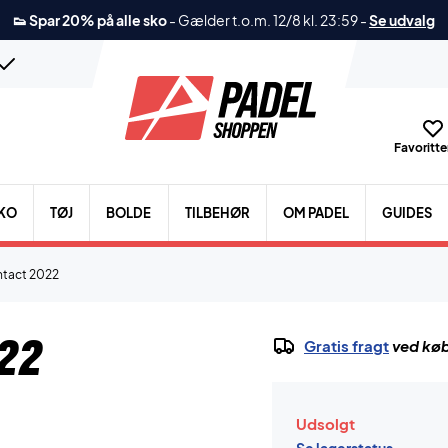
👟 Spar 20% på alle sko
-
Gælder t.o.m. 12/8 kl. 23:59
-
Se udvalg
Favoritter
KO
TØJ
BOLDE
TILBEHØR
OM PADEL
GUIDES
ntact 2022
22
Gratis fragt
ved køb
Udsolgt