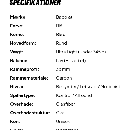
Specifikationer
Mærke:
Babolat
Farve:
Blå
Kerne:
Blød
Hovedform:
Rund
Vægt:
Ultra Light (Under 345 g)
Balance:
Lav (Hovedlet)
Rammeprofil:
38 mm
Rammemateriale:
Carbon
Niveau:
Begynder / Let øvet / Motionist
Spillertype:
Kontrol / Allround
Overflade:
Glasfiber
Overfladestruktur:
Glat
Køn:
Unisex
Cover:
Medfølger