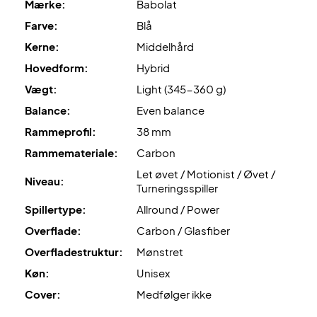
Mærke:
Babolat
Holes Pattern System
: Til hver type af bat fra Babolat er
Farve:
Blå
der indlagt et bestemt mønster af huller og i forskellige
størrelser, dette optimerer power transmisionen og øger
Kerne:
Middelhård
præcisionen når du returnerer bolden.
Hovedform:
Hybrid
Er du typen der hurtigt søger mod nettet og ønsker
Vægt:
Light (345-360 g)
powerfulde slag? Så er dette padel tennis battet for dig!
Balance:
Even balance
Leveres uden cover!
Farve: Sort med hvide, blå og røde detaljer!
Rammeprofil:
38 mm
Rammemateriale:
Carbon
Let øvet / Motionist / Øvet /
Niveau:
Turneringsspiller
Spillertype:
Allround / Power
Overflade:
Carbon / Glasfiber
Overfladestruktur:
Mønstret
Køn:
Unisex
Cover:
Medfølger ikke