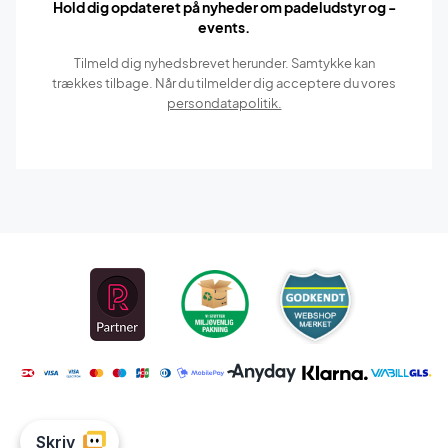
Hold dig opdateret på nyheder om padeludstyr og -
events.
Tilmeld dig nyhedsbrevet herunder. Samtykke kan
trækkes tilbage. Når du tilmelder dig acceptere du vores
persondatapolitik.