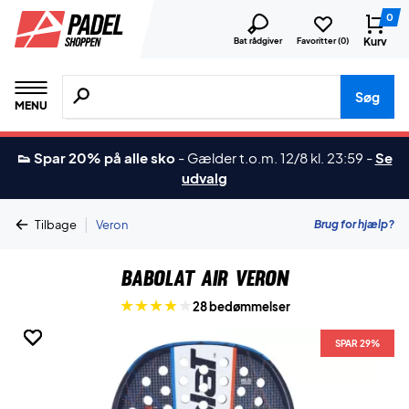
0
Kurv
Bat rådgiver
Favoritter (
0
)
Søg efter produkter, mærker etc.
Søg
MENU
👟 Spar 20% på alle sko
-
Gælder t.o.m. 12/8 kl. 23:59
-
Se
udvalg
|
Brug for hjælp?
Tilbage
Veron
Babolat Air Veron
28 bedømmelser
SPAR 29%
SPAR 29%
SPAR 29%
SPAR 29%