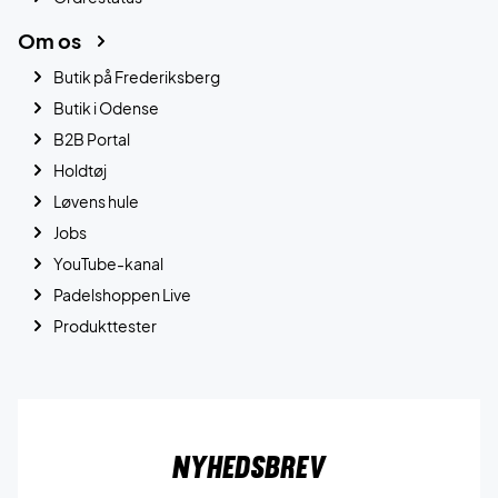
Om os
Butik på Frederiksberg
Butik i Odense
B2B Portal
Holdtøj
Løvens hule
Jobs
YouTube-kanal
Padelshoppen Live
Produkttester
Nyhedsbrev