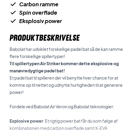
Carbon ramme
Spin overflade
Eksplosiv power
PRODUKTBESKRIVELSE
Babolat har udviklet forskellige padel bat så de kan ramme
flere forskellige spillertyper!
Til spillertypen Air Striker kommer dette eksplosive og
manøvredygtige padel bat!
Et padel bat til spilleren der vil benytte hver chance for at
komme op til nettet og udnytte hurtigheden til at generere
power!
Fordele ved Babolat Air Veron og Babolat teknologier:
Explosive power
: Et rigtig power bat får du som følge af
kombinationen med carbon overflade samt X-EVA