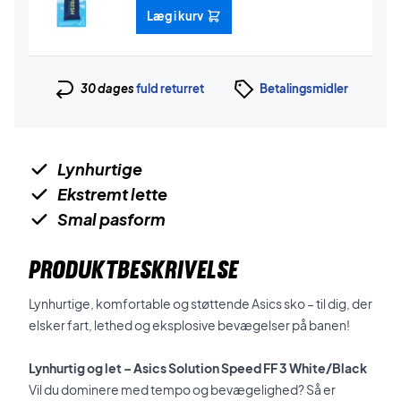
Læg i kurv
30 dages
fuld returret
Betalingsmidler
Lynhurtige
Ekstremt lette
Smal pasform
PRODUKTBESKRIVELSE
Lynhurtige, komfortable og støttende Asics sko – til dig, der
elsker fart, lethed og eksplosive bevægelser på banen!
Lynhurtig og let – Asics Solution Speed FF 3 White/Black
Vil du dominere med tempo og bevægelighed? Så er