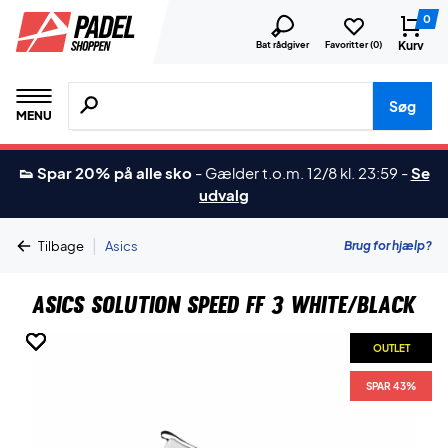
0
Kurv
Bat rådgiver
Favoritter (
0
)
Søg efter produkter, mærker etc.
Søg
MENU
👟 Spar 20% på alle sko
-
Gælder t.o.m. 12/8 kl. 23:59
-
Se
udvalg
|
Brug for hjælp?
Tilbage
Asics
Asics Solution Speed FF 3 White/Black
OUTLET
OUTLET
OUTLET
OUTLET
OUTLET
OUTLET
OUTLET
SPAR 43%
SPAR 43%
SPAR 43%
SPAR 43%
SPAR 43%
SPAR 43%
SPAR 43%