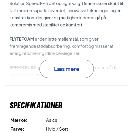
Solution Speed FF 3 det oplagte valg. Denne sko er skabt til
fart med en superlet overdel, innovative teknologier og en
konstruktion, der giver dig hurtighed uden at gå på
kompromis med stabilitet og komfort.
FLYTEFOAM
er den lette mellemsål, som giver
fremragende stødabsorbering, komfort og masser af
energireturnering i dine bevægelser.
SPEEDTRUSS
giver støtte og stabilitet i midtfoden, så du
Læs mere
kan skifte retning med fuld støtte.
AHARPLUS
er det slidstærke materiale, der er brugt til
ydersålen, som sikrer suverænt greb og god holdbarhed.
Specifikationer
Til sidst, så er det en Allcourt-model, som passer perfekt til
både tennis- og padelbaner.
Mærke:
Asics
Farve:
Hvid / Sort
Vil du være hurtigst på banen? - så køb dette par Asics