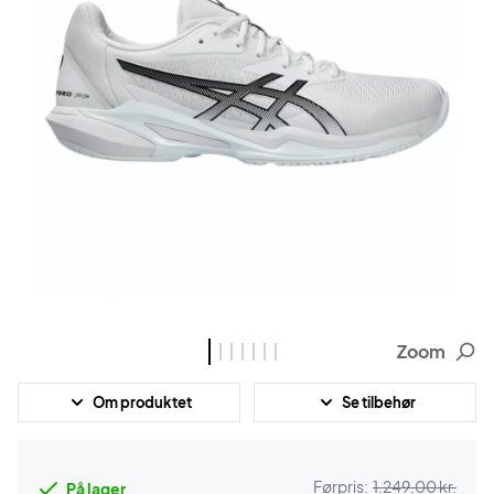
Zoom
Om produktet
Se tilbehør
Førpris:
1.249,00 kr.
På lager