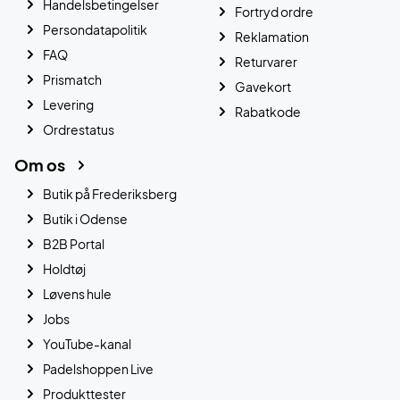
Handelsbetingelser
Fortryd ordre
Persondatapolitik
Reklamation
FAQ
Returvarer
Prismatch
Gavekort
Levering
Rabatkode
Ordrestatus
Om os
Butik på Frederiksberg
Butik i Odense
B2B Portal
Holdtøj
Løvens hule
Jobs
YouTube-kanal
Padelshoppen Live
Produkttester