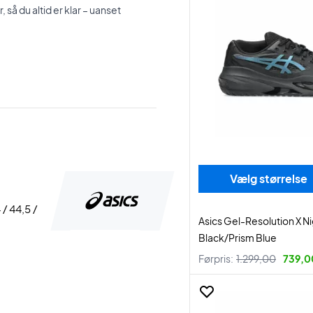
så du altid er klar – uanset
Vælg størrelse
 / 44,5 /
Asics Gel-Resolution X N
Black/Prism Blue
Førpris:
1.299,00
739,00