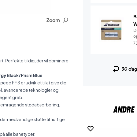
B
Zoom
W
De
o
7
rt! Perfekte til dig, der vil dominere
30 da
ergy Black/Prism Blue
eed FF 3 er udviklet til at give dig
l, avancerede teknologier og
legent greb.
 fremragende stødabsorbering,
ANDRE 
 den nødvendige støtte til hurtige
 på alle banetyper.