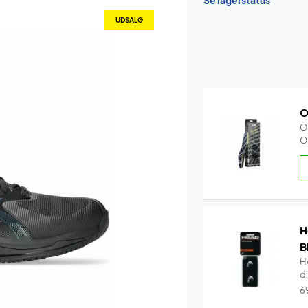
Se lagerstatus
UDSALG
O
O
O
H
B
H
di
6