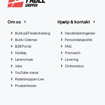
Om os
Hjælp & kontakt
Butik på Frederiksberg
Handelsbetingelser
Butik i Odense
Persondatapolitik
B2B Portal
FAQ
Holdtøj
Prismatch
Løvens hule
Levering
Jobs
Ordrestatus
YouTube-kanal
Padelshoppen Live
Produkttester