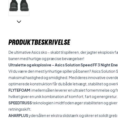
PRODUKTBESKRIVELSE
De ultimative Asics sko – skabt til spilleren, der jagter eksplosiv fa
banen med hurtige og præcise bevægelser!
Ultralette og eksplosive –
Asics Solution Speed FF 3 Night En
Vil du være den mest lynhurtige spiller på banen? Asics Solution Sp
maksimal hastighed og smidighed. Med deres innovative overde
optimerede konstruktion får du både letvægt, stabilitet og over
FLYTEFOAM
i mellemsålen leverer en ultralet fornemmelse og
hvilket giver en unik kombination af komfort, fart og energiretur.
SPEEDTRUSS
teknologien i midtfoden øger stabiliteten og giver
retningsskift.
AHARPLUS
ydersålen er ekstra slidstærk og sikrer et solidt greb