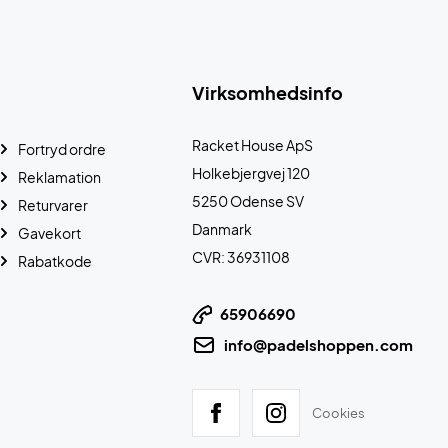
Virksomhedsinfo
Racket House ApS
Fortryd ordre
Holkebjergvej 120
Reklamation
5250 Odense SV
Returvarer
Danmark
Gavekort
CVR: 36931108
Rabatkode
65906690
info@padelshoppen.com
Cookies