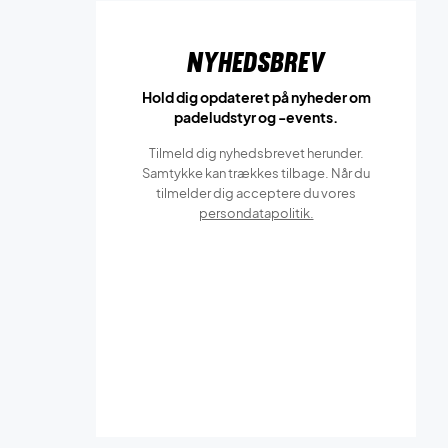
Nyhedsbrev
Hold dig opdateret på nyheder om
padeludstyr og -events.
Tilmeld dig nyhedsbrevet herunder.
Samtykke kan trækkes tilbage. Når du
tilmelder dig acceptere du vores
persondatapolitik.