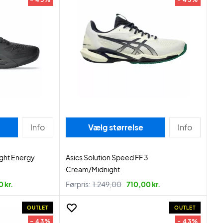
Info
Vælg størrelse
Info
ight Energy
Asics Solution Speed FF 3
Cream/Midnight
 kr.
Førpris:
1.249,00
710,00 kr.
OUTLET
OUTLET
- 43%
- 43%