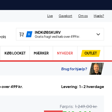
Live
Gavekort
Om os
Hjælp?
INDKØBSKURV
0
Gratis fragt ved køb over 499 kr.
 (
0
)
KØB LOOKET
MÆRKER
NYHEDER
OUTLET
Brug for hjælp?
 over 499 kr.
Levering: 1-2 hverdage
Førpris:
1.249,00 kr.