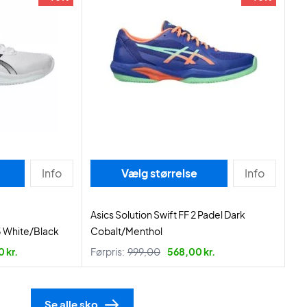
Info
Vælg størrelse
Info
Asics Solution Swift FF 2 Padel Dark
3 White/Black
Cobalt/Menthol
 kr.
Førpris:
999,00
568,00 kr.
Se alle sko