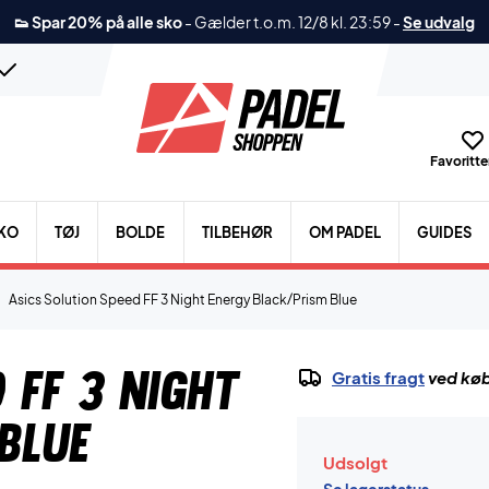
👟 Spar 20% på alle sko
-
Gælder t.o.m. 12/8 kl. 23:59
-
Se udvalg
Favoritter
KO
TØJ
BOLDE
TILBEHØR
OM PADEL
GUIDES
Asics Solution Speed FF 3 Night Energy Black/Prism Blue
 FF 3 Night
Gratis fragt
ved køb
Blue
Udsolgt