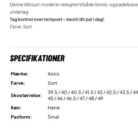
Denne Allcourt-model er velegnet til både tennis- og padelbaner, 
underlag.
Tag kontrol over tempoet – bestil dit par i dag!
Farve: Sort.
Specifikationer
Mærke:
Asics
Farve:
Sort
39,5 / 40 / 40,5 / 41,5 / 42 / 42,5 / 43,5 / 44
Skostørrelse:
45 / 46 / 46,5 / 47 / 48 / 49
Køn:
Herre
Pasform:
Smal