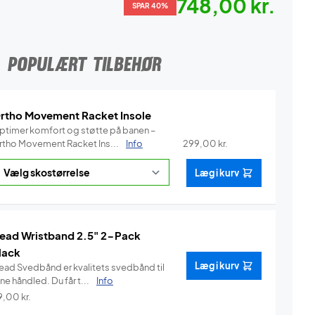
748,00 kr.
SPAR 40%
POPULÆRT TILBEHØR
rtho Movement Racket Insole
ptimer komfort og støtte på banen –
rtho Movement Racket Ins...
Info
299,00
kr.
Læg i kurv
ead Wristband 2.5" 2-Pack
lack
Læg i kurv
ead Svedbånd er kvalitets svedbånd til
ne håndled. Du får t...
Info
9,00
kr.