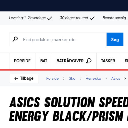
Levering: 1-2 hverdage
30 dages returret
Bedste udvalg
Søg efter produkter, mærker etc.
Søg
FORSIDE
BAT
BAT RÅDGIVER
TASKER
S
Tilbage
Forside
Sko
Herre sko
Asics
Asics Solution Speed
Energy Black/Prism 