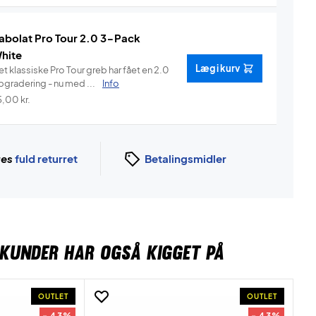
abolat Pro Tour 2.0 3-Pack
hite
Læg i kurv
t klassiske Pro Tour greb har fået en 2.0
pgradering - nu med ...
Info
5,00
kr.
ges
fuld returret
Betalingsmidler
KUNDER HAR OGSÅ KIGGET PÅ
OUTLET
OUTLET
- 43%
- 43%