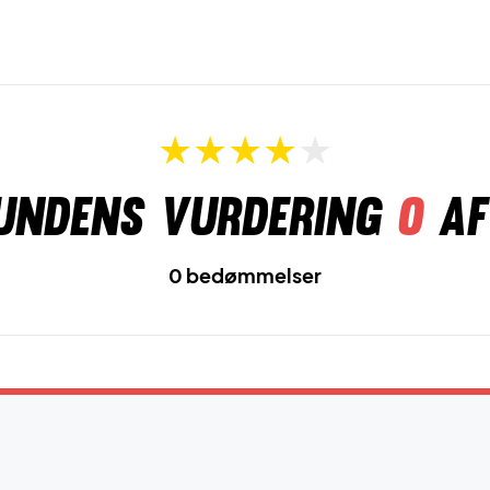
undens vurdering
0
af
0 bedømmelser