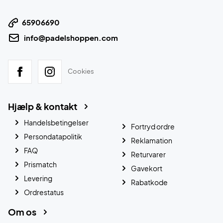
65906690
info@padelshoppen.com
Cookies
Hjælp & kontakt
Handelsbetingelser
Fortryd ordre
Persondatapolitik
Reklamation
FAQ
Returvarer
Prismatch
Gavekort
Levering
Rabatkode
Ordrestatus
Om os