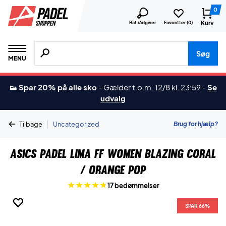
0
Kurv
Bat rådgiver
Favoritter (
0
)
Søg efter produkter, mærker etc.
Søg
MENU
👟 Spar 20% på alle sko
-
Gælder t.o.m. 12/8 kl. 23:59
-
Se
udvalg
|
Brug for hjælp?
Tilbage
Uncategorized
Asics Padel Lima FF Women Blazing Coral
/ Orange Pop
17 bedømmelser
SPAR 66%
SPAR 66%
SPAR 66%
SPAR 66%
SPAR 66%
SPAR 66%