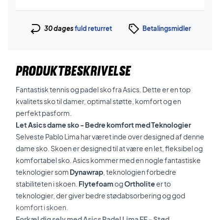
30 dages
fuld returret
Betalingsmidler
PRODUKTBESKRIVELSE
Fantastisk tennis og padel sko fra Asics. Dette er en top
kvalitets sko til damer, optimal støtte, komfort og en
perfekt pasform.
Let Asics dame sko - Bedre komfort med Teknologier
Selveste Pablo Lima har været inde over designed af denne
dame sko. Skoen er designed til at være en let, fleksibel og
komfortabel sko. Asics kommer med en nogle fantastiske
teknologier som
Dynawrap
, teknologien forbedre
stabiliteten i skoen.
Flytefoam
og
Ortholite
er to
teknologier, der giver bedre stødabsorbering og god
komfort i skoen.
Forkæl dig selv med Asics Padel Lima FF - Stød