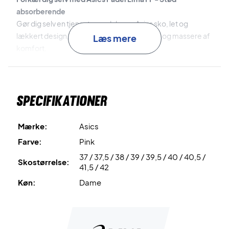
absorberende
Gør dig selv en tjeneste med denne Asics sko, let og
lækkert design, fantastisk stødabsorbering og massere af
Læs mere
komfort.
Farver: Blazing Coral og Orange Pop
Specifikationer
Mærke:
Asics
Farve:
Pink
37 / 37,5 / 38 / 39 / 39,5 / 40 / 40,5 /
Skostørrelse:
41,5 / 42
Køn:
Dame