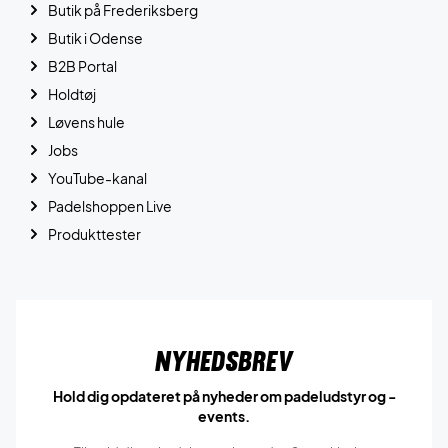
Butik på Frederiksberg
Butik i Odense
B2B Portal
Holdtøj
Løvens hule
Jobs
YouTube-kanal
Padelshoppen Live
Produkttester
Nyhedsbrev
Hold dig opdateret på nyheder om padeludstyr og -
events.