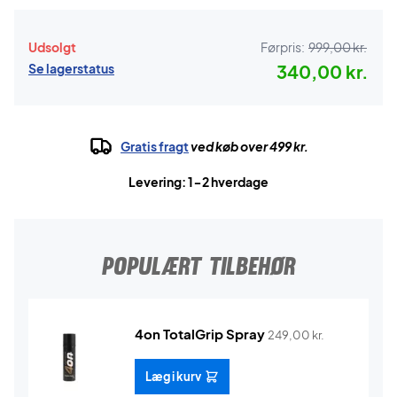
Udsolgt
Førpris:
999,00 kr.
Se lagerstatus
340,00 kr.
Gratis fragt
ved køb over 499 kr.
Levering: 1-2 hverdage
POPULÆRT TILBEHØR
4on TotalGrip Spray
249,00
kr.
Læg i kurv