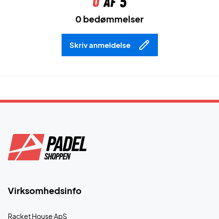
0
af 5
0 bedømmelser
Skriv anmeldelse
Virksomhedsinfo
Racket House ApS