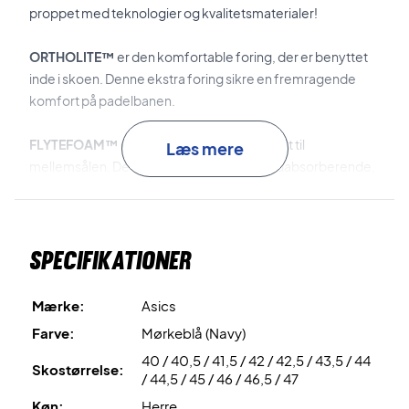
proppet med teknologier og kvalitetsmaterialer!
ORTHOLITE™
er den komfortable foring, der er benyttet
inde i skoen. Denne ekstra foring sikre en fremragende
komfort på padelbanen.
FLYTEFOAM™
er materialet, der er benyttet til
Læs mere
mellemsålen. Dette materiale er både stødabsorberende,
blødt og har en suveræn 'rebound'-effekt. Hertil er den
anerkendte
GEL™
teknologi inkorporeret i mellemsålen,
hvilket fremmer stødabsorberingen markant.
Specifikationer
TWISSTRUSS™
er den stabiliserende teknologi, der
inkorporeret i midterdelen af skoen. Denne teknologi sikre
Mærke:
Asics
den bedste stabilitet på padelbanen.
Farve:
Mørkeblå (Navy)
40 / 40,5 / 41,5 / 42 / 42,5 / 43,5 / 44
DYNAWRAP
er teknologien bag den innovative overdel.
Skostørrelse:
/ 44,5 / 45 / 46 / 46,5 / 47
Denne specialudviklede overdel, der er uden syninger,
Køn:
Herre
sikre en overlegen pasform.