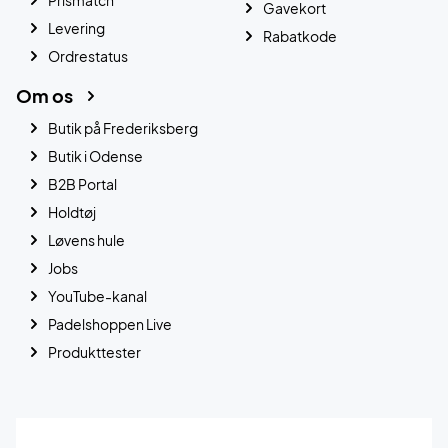
Gavekort
Levering
Rabatkode
Ordrestatus
Om os
Butik på Frederiksberg
Butik i Odense
B2B Portal
Holdtøj
Løvens hule
Jobs
YouTube-kanal
Padelshoppen Live
Produkttester