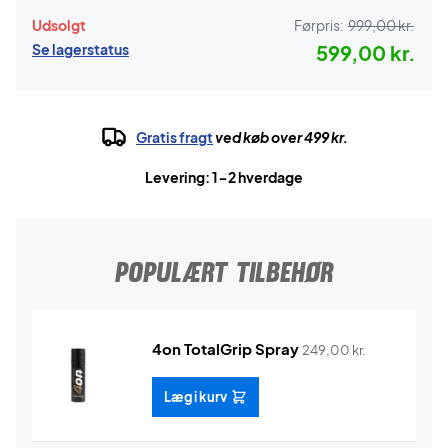
Udsolgt
Førpris:
999,00 kr.
Se lagerstatus
599,00 kr.
Gratis fragt
ved køb over 499 kr.
Levering: 1-2 hverdage
POPULÆRT TILBEHØR
4on TotalGrip Spray
249,00
kr.
Læg i kurv