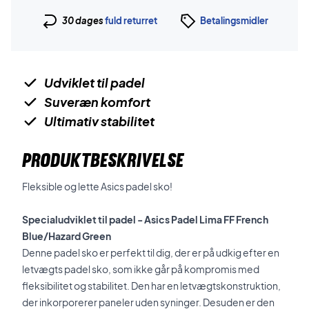
30 dages
fuld returret
Betalingsmidler
Udviklet til padel
Suveræn komfort
Ultimativ stabilitet
PRODUKTBESKRIVELSE
Fleksible og lette Asics padel sko!
Specialudviklet til padel - Asics Padel Lima FF French
Blue/Hazard Green
Denne padel sko er perfekt til dig, der er på udkig efter en
letvægts padel sko, som ikke går på kompromis med
fleksibilitet og stabilitet. Den har en letvægtskonstruktion,
der inkorporerer paneler uden syninger. Desuden er den