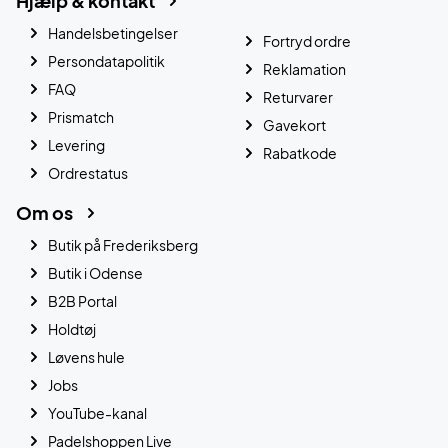
Hjælp & kontakt
Handelsbetingelser
Fortryd ordre
Persondatapolitik
Reklamation
FAQ
Returvarer
Prismatch
Gavekort
Levering
Rabatkode
Ordrestatus
Om os
Butik på Frederiksberg
Butik i Odense
B2B Portal
Holdtøj
Løvens hule
Jobs
YouTube-kanal
Padelshoppen Live