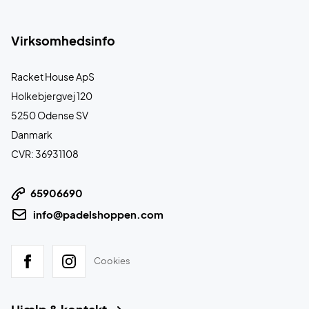
Virksomhedsinfo
Racket House ApS
Holkebjergvej 120
5250 Odense SV
Danmark
CVR: 36931108
65906690
info@padelshoppen.com
Cookies