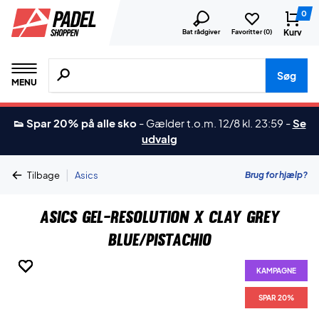
0
Kurv
Bat rådgiver
Favoritter (
0
)
Søg efter produkter, mærker etc.
Søg
MENU
👟 Spar 20% på alle sko
-
Gælder t.o.m. 12/8 kl. 23:59
-
Se
udvalg
|
Brug for hjælp?
Tilbage
Asics
Asics Gel-Resolution X Clay Grey
Blue/Pistachio
KAMPAGNE
KAMPAGNE
KAMPAGNE
KAMPAGNE
KAMPAGNE
KAMPAGNE
KAMPAGNE
SPAR 20%
SPAR 20%
SPAR 20%
SPAR 20%
SPAR 20%
SPAR 20%
SPAR 20%