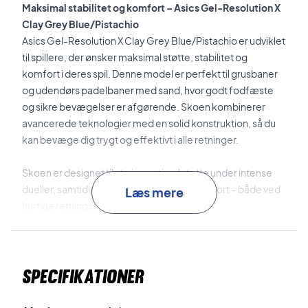
Maksimal stabilitet og komfort – Asics Gel-Resolution X
Clay Grey Blue/Pistachio
Asics Gel-Resolution X Clay Grey Blue/Pistachio er udviklet
til spillere, der ønsker maksimal støtte, stabilitet og
komfort i deres spil. Denne model er perfekt til grusbaner
og udendørs padelbaner med sand, hvor godt fodfæste
og sikre bevægelser er afgørende. Skoen kombinerer
avancerede teknologier med en solid konstruktion, så du
kan bevæge dig trygt og effektivt i alle retninger.
Skoen er designet til at give optimal støtte under intense
dueller, samtidig med at den sikrer høj komfort – både ved
Læs mere
hurtige retningsskift og lange rallies.
DYNAWALL™
forbedrer stabiliteten ved sidebevægelser
og giver ekstra støtte i aggressive bevægelser.
Specifikationer
GEL™
stødabsorbering i hæl og forfod reducerer
belastningen og øger komforten under spil.