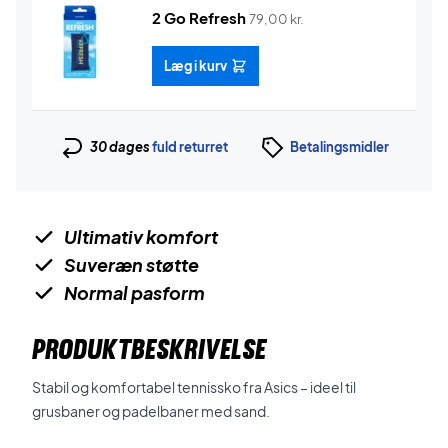
2 Go Refresh
79,00
kr.
Læg i kurv
30 dages
fuld returret
Betalingsmidler
Ultimativ komfort
Suveræn støtte
Normal pasform
PRODUKTBESKRIVELSE
Stabil og komfortabel tennissko fra Asics – ideel til
grusbaner og padelbaner med sand.