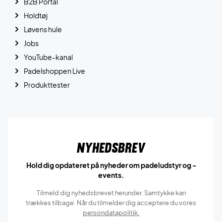
B2B Portal
Holdtøj
Løvens hule
Jobs
YouTube-kanal
Padelshoppen Live
Produkttester
Nyhedsbrev
Hold dig opdateret på nyheder om padeludstyr og -
events.
Tilmeld dig nyhedsbrevet herunder. Samtykke kan
trækkes tilbage. Når du tilmelder dig acceptere du vores
persondatapolitik.