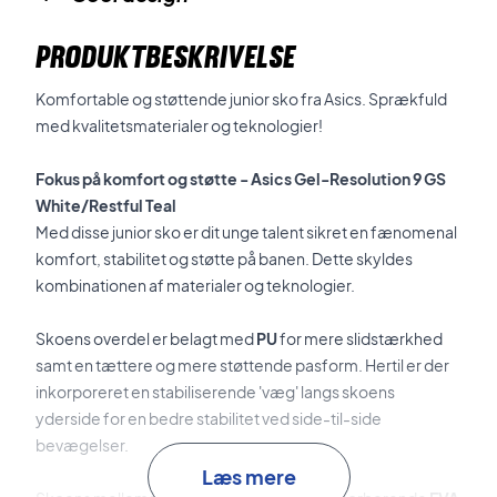
PRODUKTBESKRIVELSE
Komfortable og støttende junior sko fra Asics. Sprækfuld
med kvalitetsmaterialer og teknologier!
Fokus på komfort og støtte - Asics Gel-Resolution 9 GS
White/Restful Teal
Med disse junior sko er dit unge talent sikret en fænomenal
komfort, stabilitet og støtte på banen. Dette skyldes
kombinationen af materialer og teknologier.
Skoens overdel er belagt med
PU
for mere slidstærkhed
samt en tættere og mere støttende pasform. Hertil er der
inkorporeret en stabiliserende 'væg' langs skoens
yderside for en bedre stabilitet ved side-til-side
bevægelser.
Læs mere