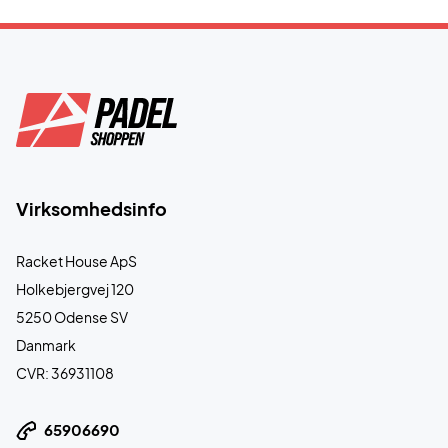
Virksomhedsinfo
Racket House ApS
Holkebjergvej 120
5250 Odense SV
Danmark
CVR: 36931108
65906690