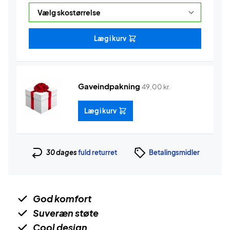
Læg i kurv
Gaveindpakning
49,00
kr.
Læg i kurv
30 dages
fuld returret
Betalingsmidler
God komfort
Suveræn støte
Cool design