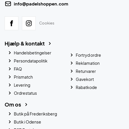
info@padelshoppen.com
Cookies
Hjælp & kontakt
Handelsbetingelser
Fortryd ordre
Persondatapolitik
Reklamation
FAQ
Returvarer
Prismatch
Gavekort
Levering
Rabatkode
Ordrestatus
Om os
Butik på Frederiksberg
Butik i Odense