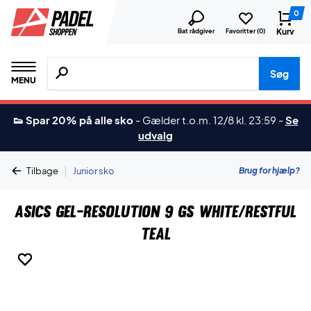
0
Kurv
Bat rådgiver
Favoritter (
0
)
Søg efter produkter, mærker etc.
Søg
MENU
👟 Spar 20% på alle sko
-
Gælder t.o.m. 12/8 kl. 23:59
-
Se
udvalg
|
Brug for hjælp?
Tilbage
Junior sko
Asics Gel-Resolution 9 GS White/Restful
Teal