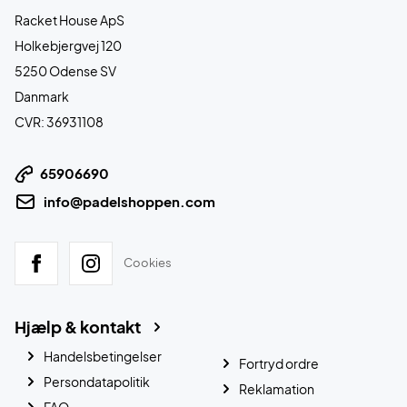
Racket House ApS
Holkebjergvej 120
5250 Odense SV
Danmark
CVR: 36931108
65906690
info@padelshoppen.com
Cookies
Hjælp & kontakt
Handelsbetingelser
Fortryd ordre
Persondatapolitik
Reklamation
FAQ