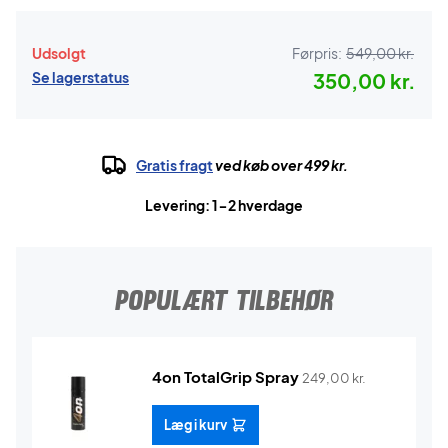
Udsolgt
Førpris:
549,00 kr.
Se lagerstatus
350,00 kr.
Gratis fragt
ved køb over 499 kr.
Levering: 1-2 hverdage
POPULÆRT TILBEHØR
4on TotalGrip Spray
249,00
kr.
Læg i kurv