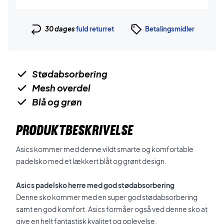
30 dages
fuld returret
Betalingsmidler
Stødabsorbering
Mesh overdel
Blå og grøn
PRODUKTBESKRIVELSE
Asics kommer med denne vildt smarte og komfortable
padelsko med et lækkert blåt og grønt design.
Asics padelsko herre med god stødabsorbering
Denne sko kommer med en super god stødabsorbering
samt en god komfort. Asics formåer også ved denne sko at
give en helt fantastisk kvalitet og oplevelse.