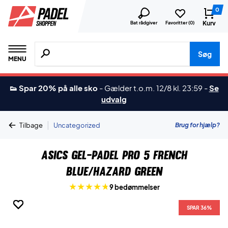
0
Kurv
Bat rådgiver
Favoritter (
0
)
Søg efter produkter, mærker etc.
Søg
MENU
👟 Spar 20% på alle sko
-
Gælder t.o.m. 12/8 kl. 23:59
-
Se
udvalg
|
Brug for hjælp?
Tilbage
Uncategorized
Asics Gel-Padel Pro 5 French
Blue/Hazard Green
9 bedømmelser
SPAR 36%
SPAR 36%
SPAR 36%
SPAR 36%
SPAR 36%
SPAR 36%