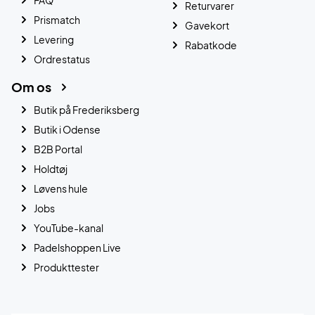
Returvarer
Prismatch
Gavekort
Levering
Rabatkode
Ordrestatus
Om os
Butik på Frederiksberg
Butik i Odense
B2B Portal
Holdtøj
Løvens hule
Jobs
YouTube-kanal
Padelshoppen Live
Produkttester