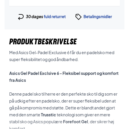
30 dages
fuld returret
Betalingsmidler
PRODUKTBESKRIVELSE
Med Asics Gel-Padel Exclusive 6 får du en padelsko med
super fleksibilitet og god åndbarhed.
Asics Gel Padel Exclsive 6 - Fleksibel support og komfort
fra Asics
Denne padel sko til herre er den perfekte sko til dig som er
på udkig efter en padelsko, der er super fleksibel uden at
gå på kompromis med støtte. Dette er blandt andet gjort
med den smarte
Trusstic
teknologi som giver en mere
stabil sko og Asics populære
Forefoot Gel
, der sikrer høj
komfort.