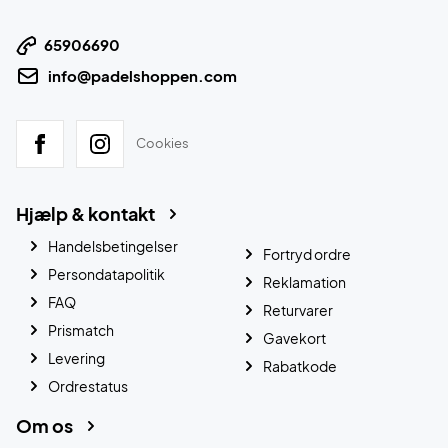
65906690
info@padelshoppen.com
Cookies
Hjælp & kontakt
Handelsbetingelser
Fortryd ordre
Persondatapolitik
Reklamation
FAQ
Returvarer
Prismatch
Gavekort
Levering
Rabatkode
Ordrestatus
Om os