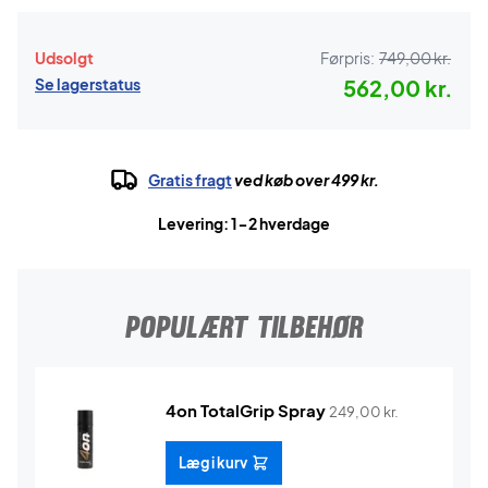
Udsolgt
Førpris:
749,00 kr.
Se lagerstatus
562,00 kr.
Gratis fragt
ved køb over 499 kr.
Levering: 1-2 hverdage
POPULÆRT TILBEHØR
4on TotalGrip Spray
249,00
kr.
Læg i kurv