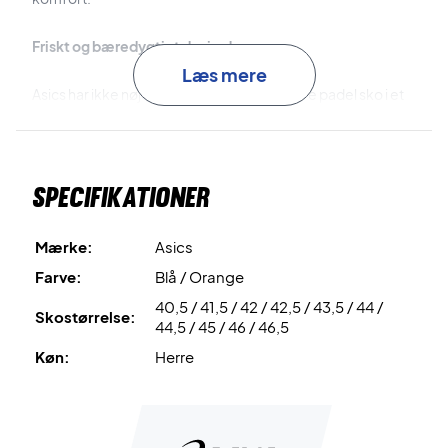
Friskt og bæredygtigt design!
Læs mere
Asics har ikke nøjes med at lave denne herre padel sko i et
friskt blåt og orange design. Modellen er nemlig også lavet i
bæredygtige materialer.
Farve: Blå, hvid og orange.
Specifikationer
Mærke:
Asics
Farve:
Blå / Orange
40,5 / 41,5 / 42 / 42,5 / 43,5 / 44 /
Skostørrelse:
44,5 / 45 / 46 / 46,5
Køn:
Herre