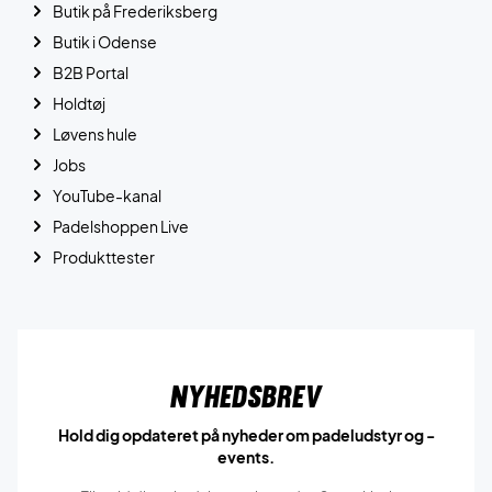
Butik på Frederiksberg
Butik i Odense
B2B Portal
Holdtøj
Løvens hule
Jobs
YouTube-kanal
Padelshoppen Live
Produkttester
Nyhedsbrev
Hold dig opdateret på nyheder om padeludstyr og -
events.