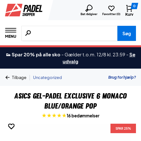
0
Kurv
Bat rådgiver
Favoritter (
0
)
Søg efter produkter, mærker etc.
Søg
MENU
👟 Spar 20% på alle sko
-
Gælder t.o.m. 12/8 kl. 23:59
-
Se
udvalg
|
Brug for hjælp?
Tilbage
Uncategorized
Asics Gel-Padel Exclusive 6 Monaco
Blue/Orange Pop
16 bedømmelser
SPAR 25%
SPAR 25%
SPAR 25%
SPAR 25%
SPAR 25%
SPAR 25%