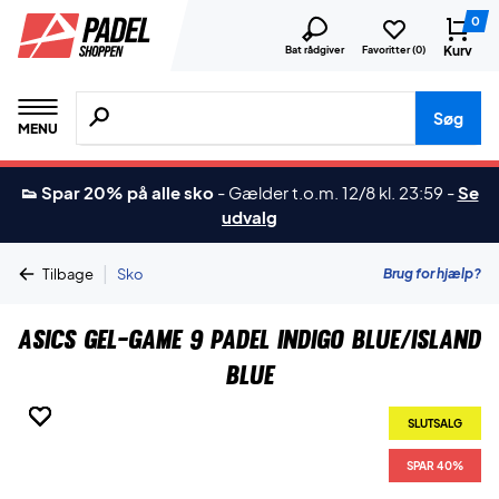
0
Kurv
Bat rådgiver
Favoritter (
0
)
Søg efter produkter, mærker etc.
Søg
MENU
👟 Spar 20% på alle sko
-
Gælder t.o.m. 12/8 kl. 23:59
-
Se
udvalg
|
Brug for hjælp?
Tilbage
Sko
Asics Gel-Game 9 Padel Indigo Blue/Island
Blue
SLUTSALG
SLUTSALG
SLUTSALG
SLUTSALG
SLUTSALG
SLUTSALG
SPAR 40%
SPAR 40%
SPAR 40%
SPAR 40%
SPAR 40%
SPAR 40%