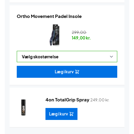
Ortho Movement Padel Insole
299,00
149,00
kr.
Læg i kurv
4on TotalGrip Spray
249,00
kr.
Læg i kurv