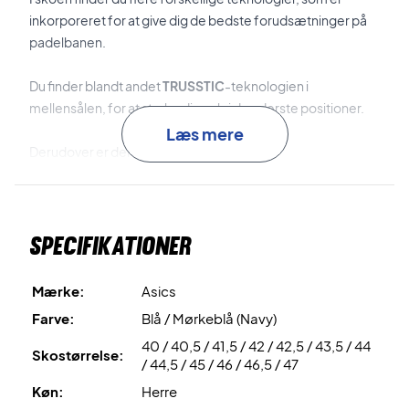
inkorporeret for at give dig de bedste forudsætninger på
padelbanen.
Du finder blandt andet
TRUSSTIC
-teknologien i
mellensålen, for at styrke dig selv i de yderste positioner.
Læs mere
Derudover er der i skoen støbt
med
EVA
mellemsålskum,
for at give ultimativ komfort.
Yderligere finder du
GEL
-teknologien i forfoden som vil
Specifikationer
give suveræn stødabsorbering.
Super god padelsko fra Asics - Shop den i dag !
Mærke:
Asics
Farve: Blå
Farve:
Blå / Mørkeblå (Navy)
40 / 40,5 / 41,5 / 42 / 42,5 / 43,5 / 44
Skostørrelse:
/ 44,5 / 45 / 46 / 46,5 / 47
Køn:
Herre