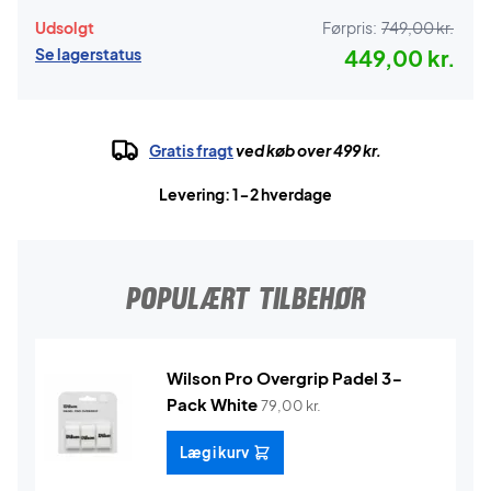
Udsolgt
Førpris:
749,00 kr.
Se lagerstatus
449,00 kr.
Gratis fragt
ved køb over 499 kr.
Levering: 1-2 hverdage
POPULÆRT TILBEHØR
Wilson Pro Overgrip Padel 3-
Pack White
79,00
kr.
Læg i kurv