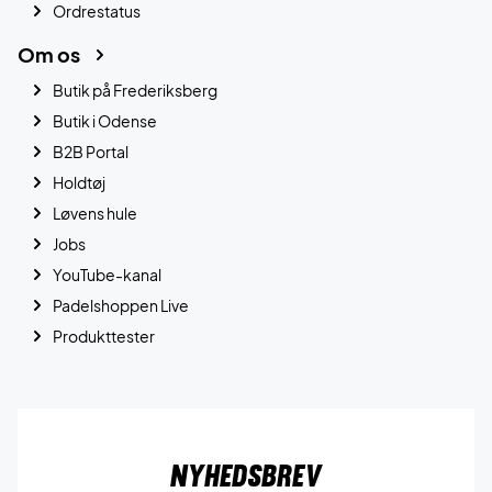
Ordrestatus
Om os
Butik på Frederiksberg
Butik i Odense
B2B Portal
Holdtøj
Løvens hule
Jobs
YouTube-kanal
Padelshoppen Live
Produkttester
Nyhedsbrev