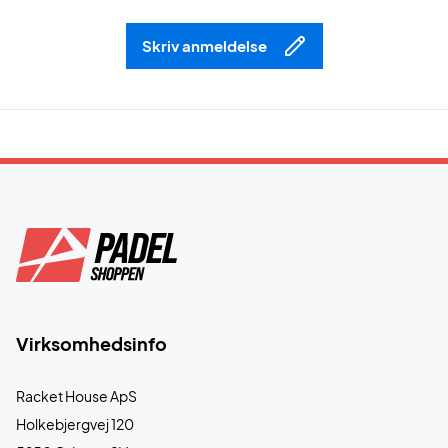
Skriv anmeldelse
Virksomhedsinfo
Racket House ApS
Holkebjergvej 120