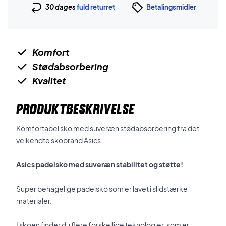
30 dages
fuld returret
Betalingsmidler
Komfort
Stødabsorbering
Kvalitet
PRODUKTBESKRIVELSE
Komfortabel sko med suveræn stødabsorbering fra det
velkendte skobrand Asics
Asics padelsko med suveræn stabilitet og støtte!
Super behagelige padelsko som er lavet i slidstærke
materialer.
I skoen finder du flere forskellige teknologier, som er