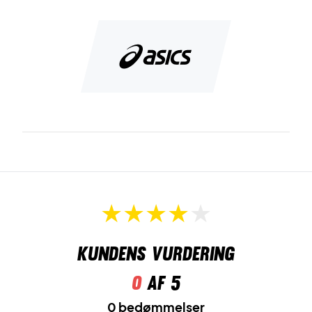
Kundens vurdering
0
af 5
0 bedømmelser