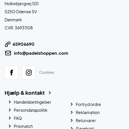
Holkebjergvej 120
5250 Odense SV
Danmark
CVR: 36931108
65906690
info@padelshoppen.com
Cookies
Hjælp & kontakt
Handelsbetingelser
Fortryd ordre
Persondatapolitik
Reklamation
FAQ
Returvarer
Prismatch
Gavekort