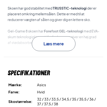
Skoen har god stabilitet med
TRUSSTIC-teknologi
der er
placeret omkring mellemsålen. Dette er med til at
reducerer vægten af sålen og giver dig en lettere sko.
Gel-Game 8 skoen har
Forefoot GEL-teknologi
med EVA-
skum teknologi placeret i forfoden, som giver en høj grad
af stødabsorbering.
Læs mere
Juniorsko fra Asics
Skoen er ideel til dig som for nylig er startet til tennis og den
mere erfarne, da du her får en sko med gode kvaliteter til
Specifikationer
en fair pris.
Farve: Hvide med blå nuancer.
Mærke:
Asics
Farve:
Hvid
32 / 33 / 33,5 / 34,5 / 35 / 35,5 / 36 /
Skostørrelse:
37 / 37,5 / 38