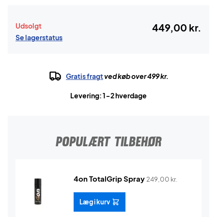
Udsolgt
449,00 kr.
Se lagerstatus
Gratis fragt
ved køb over 499 kr.
Levering: 1-2 hverdage
POPULÆRT TILBEHØR
4on TotalGrip Spray
249,00
kr.
Læg i kurv