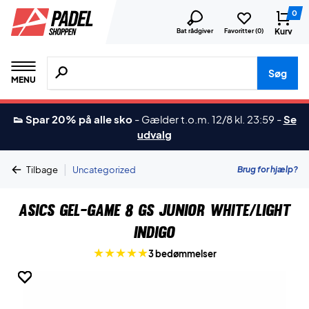
0
Kurv
Bat rådgiver
Favoritter (
0
)
Søg efter produkter, mærker etc.
Søg
MENU
👟 Spar 20% på alle sko
-
Gælder t.o.m. 12/8 kl. 23:59
-
Se
udvalg
|
Brug for hjælp?
Tilbage
Uncategorized
Asics Gel-Game 8 GS Junior White/Light
Indigo
3 bedømmelser