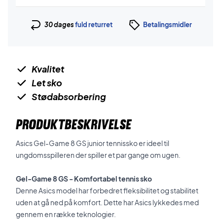
30 dages
fuld returret
Betalingsmidler
Kvalitet
Let sko
Stødabsorbering
PRODUKTBESKRIVELSE
Asics Gel-Game 8 GS junior tennissko er ideel til
ungdomsspilleren der spiller et par gange om ugen.
Gel-Game 8 GS - Komfortabel tennis sko
Denne Asics model har forbedret fleksibilitet og stabilitet
uden at gå ned på komfort. Dette har Asics lykkedes med
gennem en række teknologier.