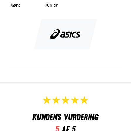
Køn:
Junior
Kundens vurdering
5
af 5