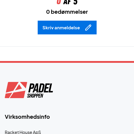
0
af 5
0 bedømmelser
Skriv anmeldelse
Virksomhedsinfo
Racket House ApS