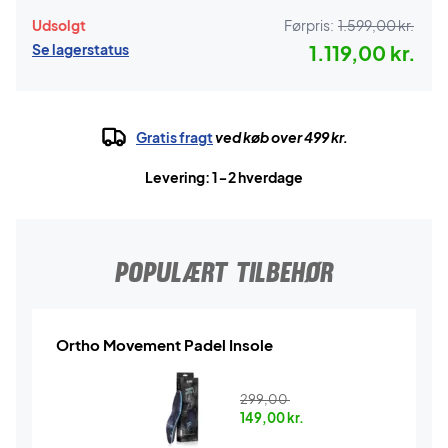
Udsolgt
Førpris:
1.599,00 kr.
Se lagerstatus
1.119,00 kr.
Gratis fragt
ved køb over 499 kr.
Levering: 1-2 hverdage
POPULÆRT TILBEHØR
Ortho Movement Padel Insole
299,00
149,00
kr.