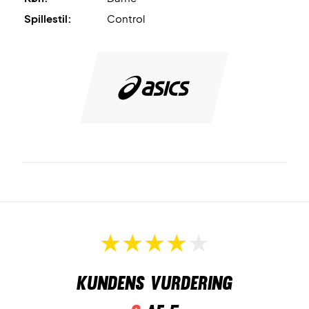
Spillestil:
Control
MONO-SOCK™
er den innovative sokkefunktion, der
sikre en komfortabel, støttende og tæt pasform.
Til sidst, så er tåen forstærket med
PGUARD™
, hvilket
fremmer slidstærkheden.
Stå stabilt på banen - køb dette par Asics damesko i dag!
Farve: Hvid med blågrønne og gule detaljer.
Kundens vurdering