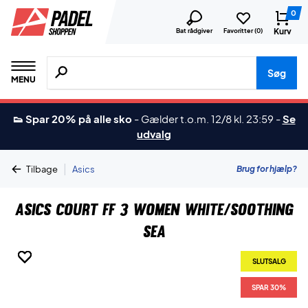
0
Kurv
Bat rådgiver
Favoritter (
0
)
Søg efter produkter, mærker etc.
Søg
MENU
👟 Spar 20% på alle sko
-
Gælder t.o.m. 12/8 kl. 23:59
-
Se
udvalg
|
Brug for hjælp?
Tilbage
Asics
Asics Court FF 3 Women White/Soothing
Sea
SLUTSALG
SLUTSALG
SLUTSALG
SLUTSALG
SLUTSALG
SPAR 30%
SPAR 30%
SPAR 30%
SPAR 30%
SPAR 30%