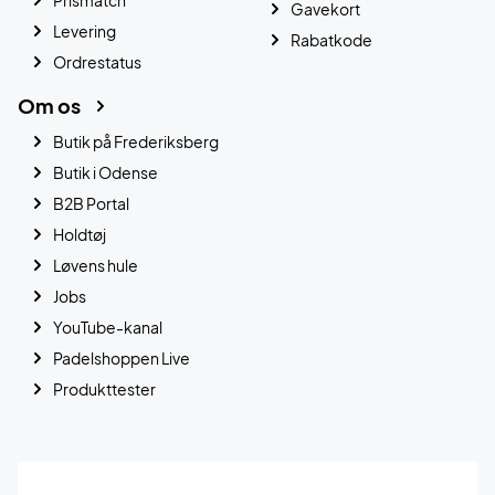
Gavekort
Levering
Rabatkode
Ordrestatus
Om os
Butik på Frederiksberg
Butik i Odense
B2B Portal
Holdtøj
Løvens hule
Jobs
YouTube-kanal
Padelshoppen Live
Produkttester