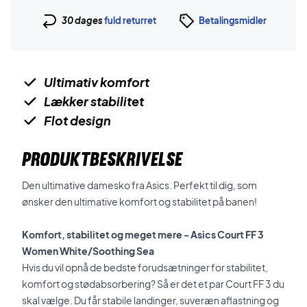
30 dages
fuld returret
Betalingsmidler
Ultimativ komfort
Lækker stabilitet
Flot design
PRODUKTBESKRIVELSE
Den ultimative damesko fra Asics. Perfekt til dig, som
ønsker den ultimative komfort og stabilitet på banen!
Komfort, stabilitet og meget mere - Asics Court FF 3
Women White/Soothing Sea
Hvis du vil opnå de bedste forudsætninger for stabilitet,
komfort og stødabsorbering? Så er det et par
Court FF 3 du
skal vælge. Du får stabile landinger, suveræn aflastning og