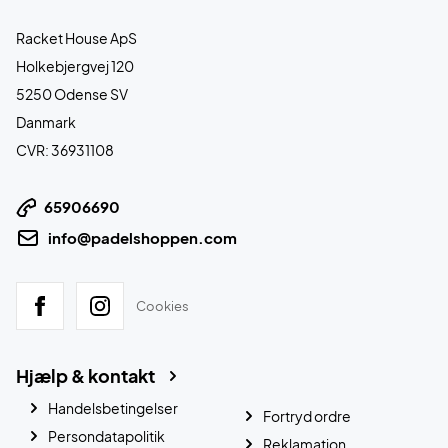
Racket House ApS
Holkebjergvej 120
5250 Odense SV
Danmark
CVR: 36931108
65906690
info@padelshoppen.com
Cookies
Hjælp & kontakt
Handelsbetingelser
Fortryd ordre
Persondatapolitik
Reklamation