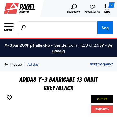
0
Kurv
Bat rådgiver
Favoritter (
0
)
Søg efter produkter, mærker etc.
Søg
MENU
👟 Spar 20% på alle sko
-
Gælder t.o.m. 12/8 kl. 23:59
-
Se
udvalg
|
Brug for hjælp?
Tilbage
Adidas
Adidas Y-3 Barricade 13 Orbit
Grey/Black
OUTLET
OUTLET
OUTLET
OUTLET
OUTLET
OUTLET
SPAR 40%
SPAR 40%
SPAR 40%
SPAR 40%
SPAR 40%
SPAR 40%