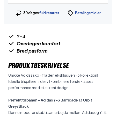
30 dages
fuld returret
Betalingsmidler
Y-3
Overlegen komfort
Bred pasform
PRODUKTBESKRIVELSE
Unikke Adidas sko – fra den eksklusive Y-3 kollektion!
Ideelle til spilleren, der vil kombinere førsteklasses
performance med et stilrent design.
Perfekt til banen – Adidas Y-3 Barricade 13 Orbit
Grey/Black
Denne model er skabt i samarbejde mellem Adidas og Y-3.