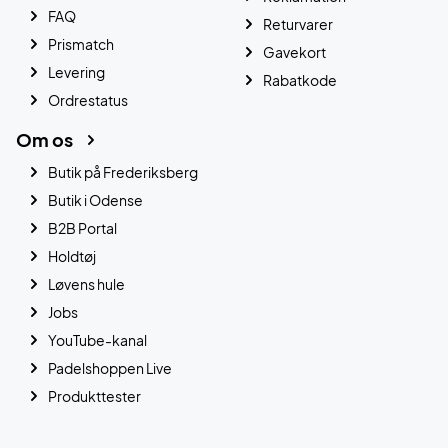
FAQ
Returvarer
Prismatch
Gavekort
Levering
Rabatkode
Ordrestatus
Om os
Butik på Frederiksberg
Butik i Odense
B2B Portal
Holdtøj
Løvens hule
Jobs
YouTube-kanal
Padelshoppen Live
Produkttester