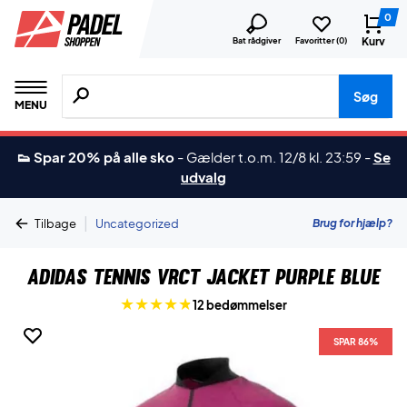
0
Kurv
Bat rådgiver
Favoritter (
0
)
Søg efter produkter, mærker etc.
Søg
MENU
👟 Spar 20% på alle sko
-
Gælder t.o.m. 12/8 kl. 23:59
-
Se
udvalg
|
Brug for hjælp?
Tilbage
Uncategorized
Adidas Tennis VRCT Jacket Purple Blue
12 bedømmelser
SPAR 86%