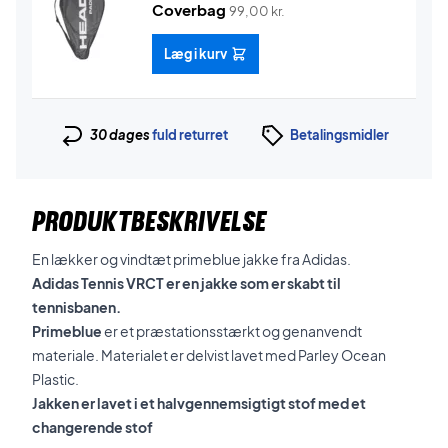
Coverbag
99,00
kr.
Læg i kurv
30 dages
fuld returret
Betalingsmidler
PRODUKTBESKRIVELSE
En lækker og vindtæt primeblue jakke fra Adidas.
Adidas Tennis VRCT er en jakke som er skabt til
tennisbanen.
Primeblue
er et præstationsstærkt og genanvendt
materiale. Materialet er delvist lavet med Parley Ocean
Plastic.
Jakken er lavet i et halvgennemsigtigt stof med et
changerende stof