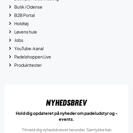
Butik i Odense
B2B Portal
Holdtøj
Løvens hule
Jobs
YouTube-kanal
Padelshoppen Live
Produkttester
Nyhedsbrev
Hold dig opdateret på nyheder om padeludstyr og -
events.
Tilmeld dig nyhedsbrevet herunder. Samtykke kan