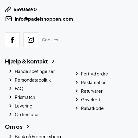
65906690
info@padelshoppen.com
Cookies
Hjælp & kontakt
Handelsbetingelser
Fortryd ordre
Persondatapolitik
Reklamation
FAQ
Returvarer
Prismatch
Gavekort
Levering
Rabatkode
Ordrestatus
Om os
Butik på Frederiksberg