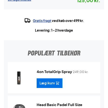
125,00 kr.
Gratis fragt
ved køb over 499 kr.
Levering: 1-2 hverdage
POPULÆRT TILBEHØR
4on TotalGrip Spray
249,00
kr.
Læg i kurv
Head Basic Padel Full Size