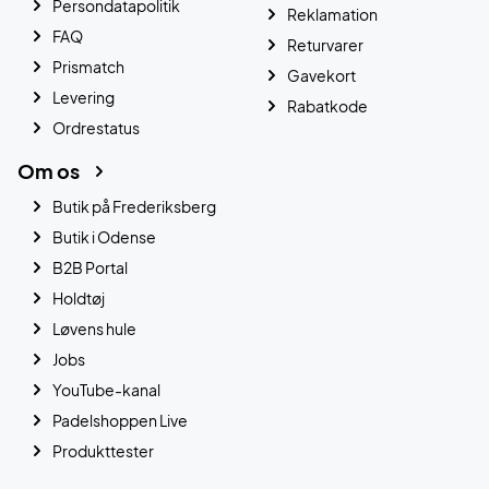
Persondatapolitik
Reklamation
FAQ
Returvarer
Prismatch
Gavekort
Levering
Rabatkode
Ordrestatus
Om os
Butik på Frederiksberg
Butik i Odense
B2B Portal
Holdtøj
Løvens hule
Jobs
YouTube-kanal
Padelshoppen Live
Produkttester