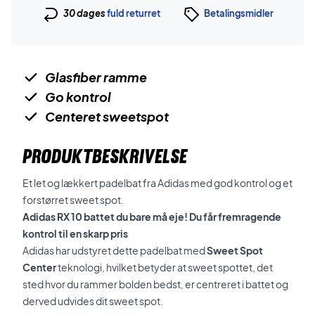
30 dages
fuld returret
Betalingsmidler
Glasfiber ramme
Go kontrol
Centeret sweetspot
PRODUKTBESKRIVELSE
Et let og lækkert padelbat fra Adidas med god kontrol og et
forstørret sweet spot.
Adidas RX 10 battet du bare må eje! Du får fremragende
kontrol til en skarp pris
Adidas har udstyret dette padelbat med
Sweet Spot
Center
teknologi, hvilket betyder at sweet spottet, det
sted hvor du rammer bolden bedst, er centreret i battet og
derved udvides dit sweet spot.