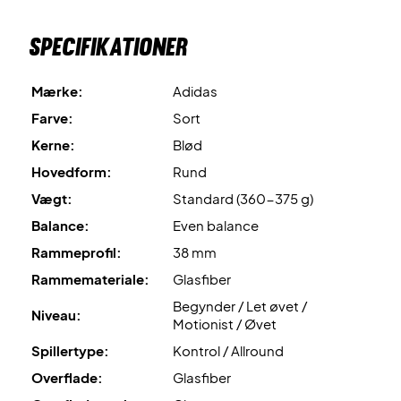
hver solgt padel bat.
Er du på udkig efter et padelbat med kontrol, så er RX 10
Specifikationer
fra Adidas lige noget for dig!
Leveres med posecover.
Mærke:
Adidas
Farve:
Sort
Farve: Sort
Kerne:
Blød
Hovedform:
Rund
Vægt:
Standard (360-375 g)
Balance:
Even balance
Rammeprofil:
38 mm
Rammemateriale:
Glasfiber
Begynder / Let øvet /
Niveau:
Motionist / Øvet
Spillertype:
Kontrol / Allround
Overflade:
Glasfiber