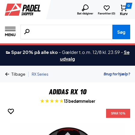
0
Kurv
Bat rådgiver
Favoritter (
0
)
Søg efter produkter, mærker etc.
Søg
MENU
👟 Spar 20% på alle sko
-
Gælder t.o.m. 12/8 kl. 23:59
-
Se
udvalg
|
Brug for hjælp?
Tilbage
RX Series
Adidas RX 10
13 bedømmelser
SPAR 10%
SPAR 10%
SPAR 10%