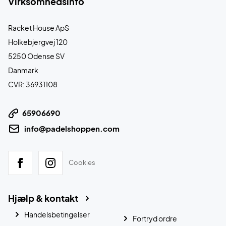
Virksomhedsinfo
Racket House ApS
Holkebjergvej 120
5250 Odense SV
Danmark
CVR: 36931108
65906690
info@padelshoppen.com
Cookies
Hjælp & kontakt
Handelsbetingelser
Fortryd ordre