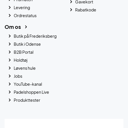
Gavekort
Levering
Rabatkode
Ordrestatus
Om os
Butik på Frederiksberg
Butik i Odense
B2B Portal
Holdtøj
Løvens hule
Jobs
YouTube-kanal
Padelshoppen Live
Produkttester