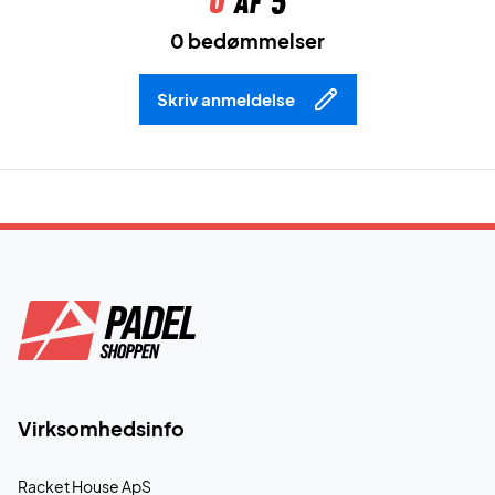
0
af 5
0 bedømmelser
Skriv anmeldelse
Virksomhedsinfo
Racket House ApS