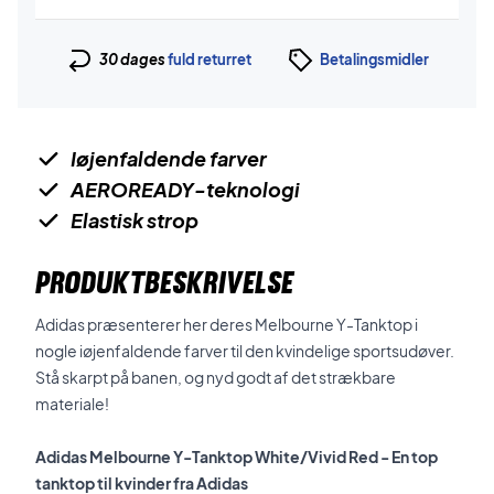
30 dages
fuld returret
Betalingsmidler
Iøjenfaldende farver
AEROREADY-teknologi
Elastisk strop
PRODUKTBESKRIVELSE
Adidas præsenterer her deres Melbourne Y-Tanktop i
nogle iøjenfaldende farver til den kvindelige sportsudøver.
Stå skarpt på banen, og nyd godt af det strækbare
materiale!
Adidas Melbourne Y-Tanktop White/Vivid Red - En top
tanktop til kvinder fra Adidas