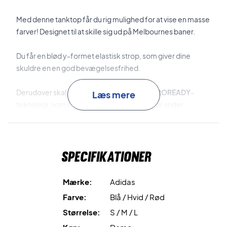
Med denne tanktop får du rig mulighed for at vise en masse
farver! Designet til at skille sig ud på Melbournes baner.
Du får en blød y-formet elastisk strop, som giver dine
skuldre en en god bevægelsesfrihed.
Derudover skal det nævnes, at du får en
AEROREADY
-
Læs mere
teknologi, som sørger for at du holder dig tør under
kampen.
Sidst, men ikke mindst - En integreret bh som holder dig
Specifikationer
veltilpas og selvsikker.
Skil dig ud på banen med den stilfulde Adidas tanktop til
Mærke:
Adidas
sport
Farve:
Blå / Hvid / Rød
Hvis du er på udkig efter den nyeste trend, og søger en god
Størrelse:
S / M / L
bevægelsesfrihed og en fugtabsorberende teknologi, så
er denne tank top lige noget for dig.