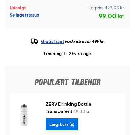
Udsolgt
Førpris:
499,00 kr.
Se lagerstatus
99,00 kr.
Gratis fragt
ved køb over 499 kr.
Levering: 1-2 hverdage
POPULÆRT TILBEHØR
ZERV Drinking Bottle
Transparent
49,00
kr.
Læg i kurv