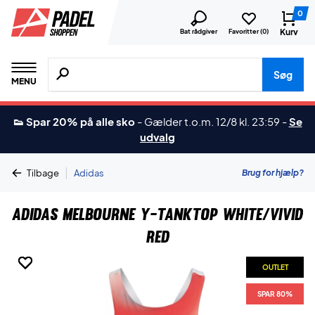
0
Kurv
Bat rådgiver
Favoritter (
0
)
Søg efter produkter, mærker etc.
Søg
MENU
👟 Spar 20% på alle sko
-
Gælder t.o.m. 12/8 kl. 23:59
-
Se
udvalg
|
Brug for hjælp?
Tilbage
Adidas
Adidas Melbourne Y-Tanktop White/Vivid
Red
OUTLET
OUTLET
OUTLET
OUTLET
OUTLET
SPAR 80%
SPAR 80%
SPAR 80%
SPAR 80%
SPAR 80%