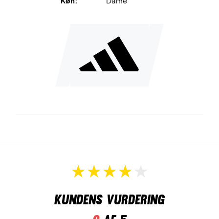
Køn:
Dame
Farve: Hvid / Rød / Blå
Materialer: 84% Genanvendt polyester, 16% Elastan
Adidas nr: HA7614
Kundens vurdering