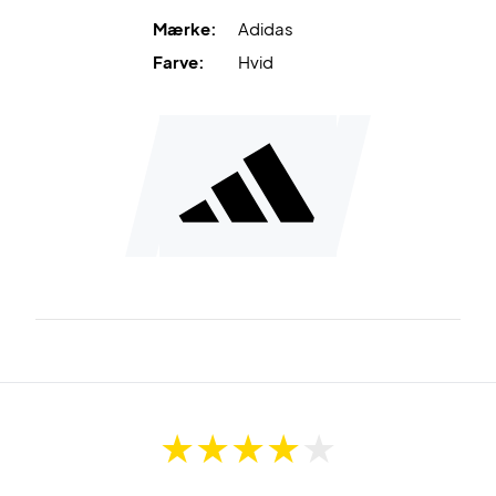
simpelt og funktionelt pandebånd i høj kvalitet.
Mærke:
Adidas
Farve:
Hvid
Farve: Hvid med sort Adidas-logo.
Materiale: 73% Polyester, 22% Bomuld, 5% Elastan.