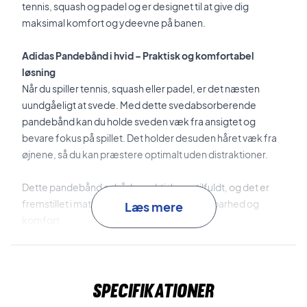
tennis, squash og padel og er designet til at give dig
maksimal komfort og ydeevne på banen.
Adidas Pandebånd i hvid – Praktisk og komfortabel
løsning
Når du spiller tennis, squash eller padel, er det næsten
uundgåeligt at svede. Med dette svedabsorberende
pandebånd kan du holde sveden væk fra ansigtet og
bevare fokus på spillet. Det holder desuden håret væk fra
øjnene, så du kan præstere optimalt uden distraktioner.
Dette pandebånd er både praktisk og stilfuldt, og det er
fremstillet i materialer, der sikrer både holdbarhed og
Læs mere
komfort.
Svedabsorberende og stilfuldt – Adidas Headband White
Hold fokus på spillet med dette klassiske pandebånd fra
Specifikationer
Adidas. Det er designet til at absorbere sved effektivt og
sikre dig et komfortabelt spil. Ideelt til dig, der ønsker et