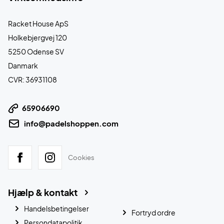
Racket House ApS
Holkebjergvej 120
5250 Odense SV
Danmark
CVR: 36931108
65906690
info@padelshoppen.com
Cookies
Hjælp & kontakt
Handelsbetingelser
Fortryd ordre
Persondatapolitik