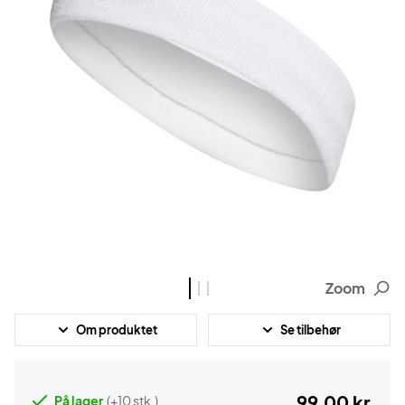
Zoom
Om produktet
Se tilbehør
99,00 kr.
På lager
(+10 stk.)