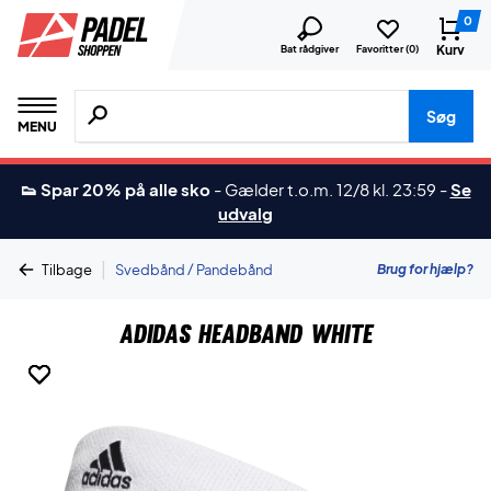
0
Kurv
Bat rådgiver
Favoritter (
0
)
Søg efter produkter, mærker etc.
Søg
MENU
👟 Spar 20% på alle sko
-
Gælder t.o.m. 12/8 kl. 23:59
-
Se
udvalg
|
Brug for hjælp?
Tilbage
Svedbånd / Pandebånd
Adidas Headband White