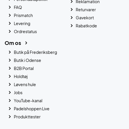
Reklamation
FAQ
Returvarer
Prismatch
Gavekort
Levering
Rabatkode
Ordrestatus
Om os
Butik på Frederiksberg
Butik i Odense
B2B Portal
Holdtøj
Løvens hule
Jobs
YouTube-kanal
Padelshoppen Live
Produkttester