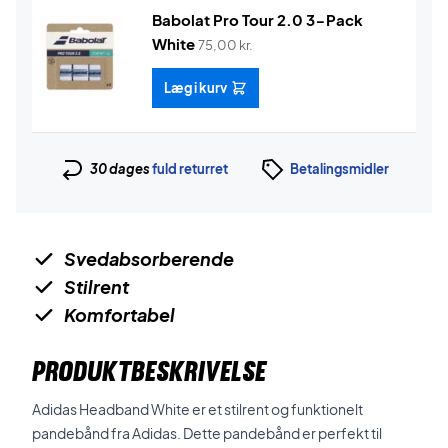
Babolat Pro Tour 2.0 3-Pack
White
75,00
kr.
Læg i kurv
30 dages
fuld returret
Betalingsmidler
Svedabsorberende
Stilrent
Komfortabel
PRODUKTBESKRIVELSE
Adidas Headband White er et stilrent og funktionelt
pandebånd fra Adidas. Dette pandebånd er perfekt til