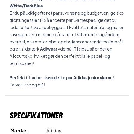
White/Dark Blue
Er du på udkig efter et par suveræne og budgetvenlige sko
til dit unge talent? Så er dette par Gamespec lige det du
leder efter! De er opbygget af kvalitetsmaterialer og har en
suveræn performance på banen. De har en let og åndbar
overdel, en komfortabel og stødabsorberende mellemsål
og en slidstærk
Adiwear
ydersål. Til sidst, så er det en
Allcourt sko, hvilket gør den perfekt til alle padel- og
tennisbaner!
Perfekt til junior - køb dette par Adidas junior sko nu!
Farve: Hvid og blå!
Specifikationer
Mærke:
Adidas