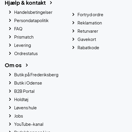
Hjælp & kontakt
Handelsbetingelser
Fortryd ordre
Persondatapolitik
Reklamation
FAQ
Returvarer
Prismatch
Gavekort
Levering
Rabatkode
Ordrestatus
Om os
Butik på Frederiksberg
Butik i Odense
B2B Portal
Holdtøj
Løvens hule
Jobs
YouTube-kanal