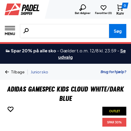
0
Kurv
Bat rådgiver
Favoritter (
0
)
Søg efter produkter, mærker etc.
Søg
MENU
👟 Spar 20% på alle sko
-
Gælder t.o.m. 12/8 kl. 23:59
-
Se
udvalg
|
Brug for hjælp?
Tilbage
Junior sko
Adidas Gamespec Kids Cloud White/Dark
Blue
OUTLET
OUTLET
OUTLET
OUTLET
OUTLET
OUTLET
SPAR 30%
SPAR 30%
SPAR 30%
SPAR 30%
SPAR 30%
SPAR 30%