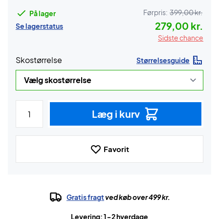
Førpris:
399,00 kr.
På lager
279,00 kr.
Se lagerstatus
Sidste chance
Skostørrelse
Størrelsesguide
Læg i kurv
Favorit
Gratis fragt
ved køb over 499 kr.
Levering: 1-2 hverdage