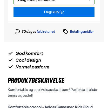
Læg i kurv
30 dages
fuld returret
Betalingsmidler
God komfort
Cool design
Normal pasform
PRODUKTBESKRIVELSE
Komfortable og cool Adidas sko til børn! Perfekte til både
tennis og padel!
Komfortable og cool - Adidas Gamespec Kids Cloud