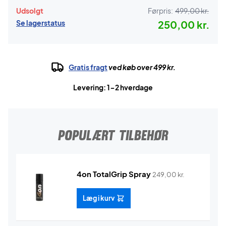
Udsolgt
Førpris:
499,00 kr.
Se lagerstatus
250,00 kr.
Gratis fragt
ved køb over 499 kr.
Levering: 1-2 hverdage
POPULÆRT TILBEHØR
4on TotalGrip Spray
249,00
kr.
Læg i kurv