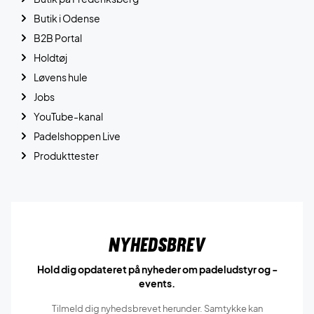
Butik i Odense
B2B Portal
Holdtøj
Løvens hule
Jobs
YouTube-kanal
Padelshoppen Live
Produkttester
Nyhedsbrev
Hold dig opdateret på nyheder om padeludstyr og -
events.
Tilmeld dig nyhedsbrevet herunder. Samtykke kan