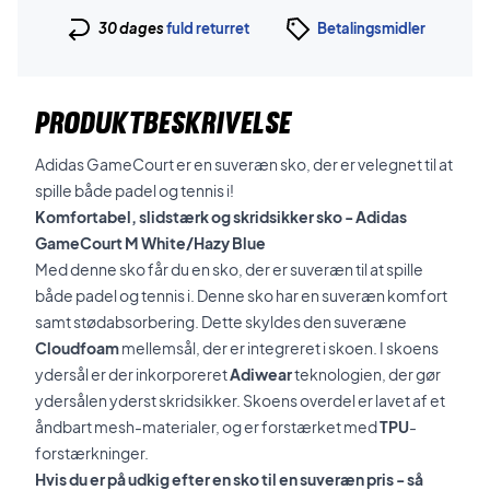
30 dages
fuld returret
Betalingsmidler
PRODUKTBESKRIVELSE
Adidas GameCourt er en suveræn sko, der er velegnet til at
spille både padel og tennis i!
Komfortabel, slidstærk og skridsikker sko - Adidas
GameCourt M White/Hazy Blue
Med denne sko får du en sko, der er suveræn til at spille
både padel og tennis i. Denne sko har en suveræn komfort
samt stødabsorbering. Dette skyldes den suveræne
Cloudfoam
mellemsål, der er integreret i skoen. I skoens
ydersål er der inkorporeret
Adiwear
teknologien, der gør
ydersålen yderst skridsikker. Skoens overdel er lavet af et
åndbart mesh-materialer, og er forstærket med
TPU
-
forstærkninger.
Hvis du er på udkig efter en sko til en suveræn pris - så