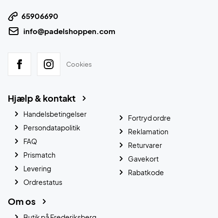
65906690
info@padelshoppen.com
Cookies
Hjælp & kontakt
Handelsbetingelser
Fortryd ordre
Persondatapolitik
Reklamation
FAQ
Returvarer
Prismatch
Gavekort
Levering
Rabatkode
Ordrestatus
Om os
Butik på Frederiksberg