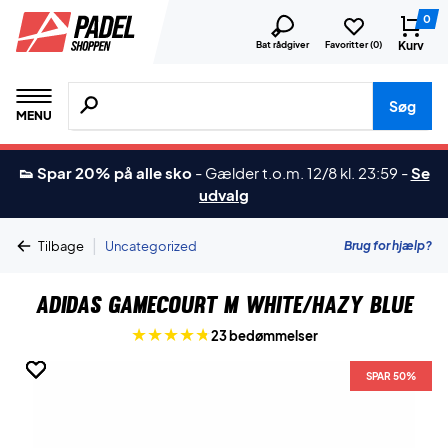
0
Kurv
Bat rådgiver
Favoritter (
0
)
Søg efter produkter, mærker etc.
Søg
MENU
👟 Spar 20% på alle sko
-
Gælder t.o.m. 12/8 kl. 23:59
-
Se
udvalg
|
Brug for hjælp?
Tilbage
Uncategorized
Adidas GameCourt M White/Hazy Blue
23 bedømmelser
SPAR 50%
SPAR 50%
SPAR 50%
SPAR 50%