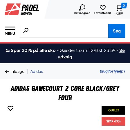
0
Kurv
Bat rådgiver
Favoritter (
0
)
Søg efter produkter, mærker etc.
Søg
MENU
👟 Spar 20% på alle sko
-
Gælder t.o.m. 12/8 kl. 23:59
-
Se
udvalg
|
Brug for hjælp?
Tilbage
Adidas
Adidas GameCourt 2 Core Black/Grey
Four
OUTLET
OUTLET
OUTLET
OUTLET
SPAR 43%
SPAR 43%
SPAR 43%
SPAR 43%