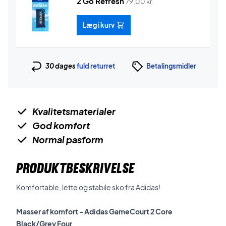
2 Go Refresh
79,00
kr.
Læg i kurv
30 dages
fuld returret
Betalingsmidler
Kvalitetsmaterialer
God komfort
Normal pasform
PRODUKTBESKRIVELSE
Komfortable, lette og stabile sko fra Adidas!
Masser af komfort - Adidas GameCourt 2 Core
Black/Grey Four