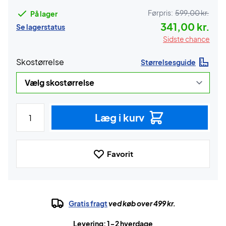
Førpris:
599,00 kr.
På lager
341,00 kr.
Se lagerstatus
Sidste chance
Skostørrelse
Størrelsesguide
Læg i kurv
Favorit
Gratis fragt
ved køb over 499 kr.
Levering: 1-2 hverdage