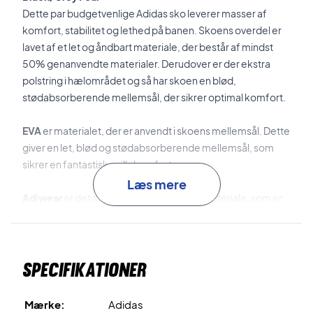
Dette par budgetvenlige Adidas sko leverer masser af
komfort, stabilitet og lethed på banen. Skoens overdel er
lavet af et let og åndbart materiale, der består af mindst
50% genanvendte materialer. Derudover er der ekstra
polstring i hælområdet og så har skoen en blød,
stødabsorberende mellemsål, der sikrer optimal komfort.
EVA
er materialet, der er anvendt i skoens mellemsål. Dette
giver en let, blød og stødabsorberende mellemsål, som
sikrer en fantastisk spillekomfort.
Læs mere
Adiwear
er det slidstærke og skridsikre materiale, som er
brugt til ydersålen.
Til sidst, så er dette er en allcourt sko, hvilket gør den ideel til
Specifikationer
alle padel- og tennisbaner.
Oplev komforten på banen - køb et par i dag!
Mærke:
Adidas