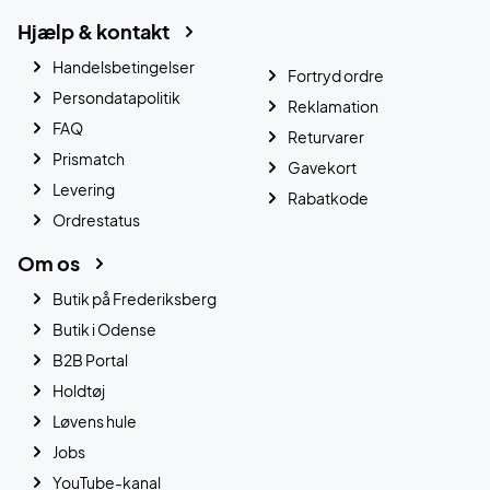
Hjælp & kontakt
Handelsbetingelser
Fortryd ordre
Persondatapolitik
Reklamation
FAQ
Returvarer
Prismatch
Gavekort
Levering
Rabatkode
Ordrestatus
Om os
Butik på Frederiksberg
Butik i Odense
B2B Portal
Holdtøj
Løvens hule
Jobs
YouTube-kanal