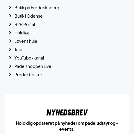
Butik på Frederiksberg
Butik i Odense
B2B Portal
Holdtøj
Løvens hule
Jobs
YouTube-kanal
Padelshoppen Live
Produkttester
Nyhedsbrev
Hold dig opdateret på nyheder om padeludstyr og -
events.