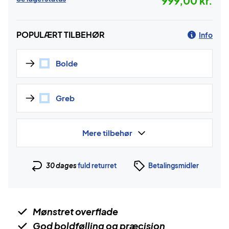
999,00 kr.
POPULÆRT TILBEHØR
Info
Bolde
Greb
Mere tilbehør
30 dages
fuld returret
Betalingsmidler
Mønstret overflade
God boldfølling og præcision