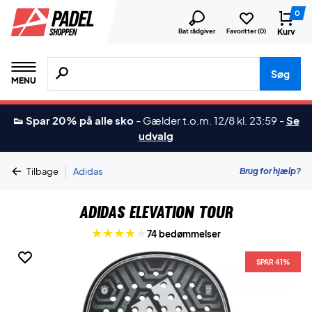
0
Kurv
Bat rådgiver
Favoritter (
0
)
Søg efter produkter, mærker etc.
Søg
MENU
👟 Spar 20% på alle sko
-
Gælder t.o.m. 12/8 kl. 23:59
-
Se
udvalg
|
Brug for hjælp?
Tilbage
Adidas
Adidas Elevation Tour
74 bedømmelser
SPAR 41%