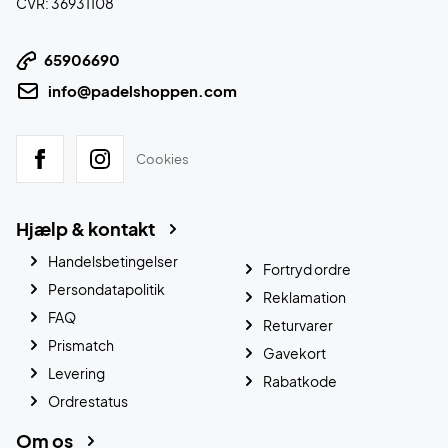
CVR: 36931108
65906690
info@padelshoppen.com
Cookies
Hjælp & kontakt
Handelsbetingelser
Fortryd ordre
Persondatapolitik
Reklamation
FAQ
Returvarer
Prismatch
Gavekort
Levering
Rabatkode
Ordrestatus
Om os