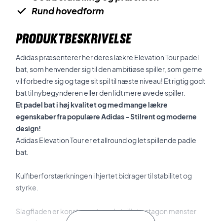
Rund hovedform
PRODUKTBESKRIVELSE
Adidas præsenterer her deres lækre Elevation Tour padel
bat, som henvender sig til den ambitiøse spiller, som gerne
vil forbedre sig og tage sit spil til næste niveau! Et rigtig godt
bat til nybegynderen eller den lidt mere øvede spiller.
Et padel bat i høj kvalitet og med mange lækre
egenskaber fra populære Adidas - Stilrent og moderne
design!
Adidas Elevation Tour er et allround og let spillende padle
bat.
Kulfiberforstærkningen i hjertet bidrager til stabilitet og
styrke.
Slagfladen er konstrueret med et riflet octagon mønster