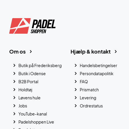
Om os
Hjælp & kontakt
Butik på Frederiksberg
Handelsbetingelser
Butik i Odense
Persondatapolitik
B2B Portal
FAQ
Holdtøj
Prismatch
Løvens hule
Levering
Jobs
Ordrestatus
YouTube-kanal
Padelshoppen Live