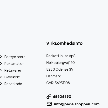
Virksomhedsinfo
Racket House ApS
Fortryd ordre
Holkebjergvej 120
Reklamation
5250 Odense SV
Returvarer
Danmark
Gavekort
CVR: 36931108
Rabatkode
65906690
info@padelshoppen.com