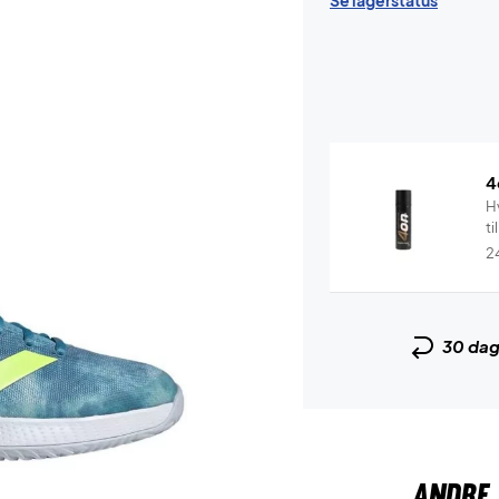
Se lagerstatus
4
Hv
ti
2
30 da
ANDRE 