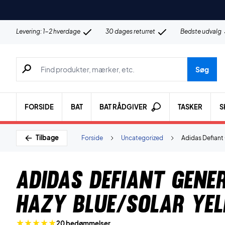
Levering: 1-2 hverdage
30 dages returret
Bedste udvalg
Søg efter produkter, mærker etc.
Søg
FORSIDE
BAT
BAT RÅDGIVER
TASKER
S
Tilbage
Forside
Uncategorized
Adidas Defiant
Adidas Defiant Gene
Hazy Blue/Solar Ye
20 bedømmelser