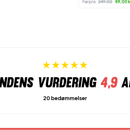
Førpris:
249,00
89,00 k
ndens vurdering
4,9
a
20 bedømmelser