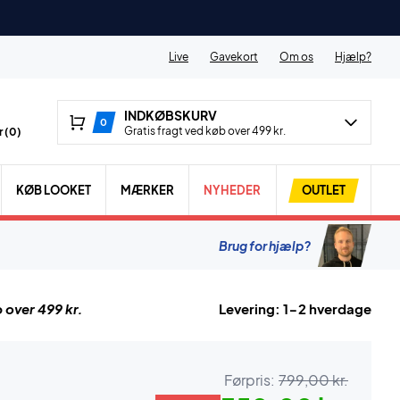
Live
Gavekort
Om os
Hjælp?
INDKØBSKURV
0
Gratis fragt ved køb over 499 kr.
 (
0
)
KØB LOOKET
MÆRKER
NYHEDER
OUTLET
Brug for hjælp?
 over 499 kr.
Levering: 1-2 hverdage
Førpris:
799,00 kr.