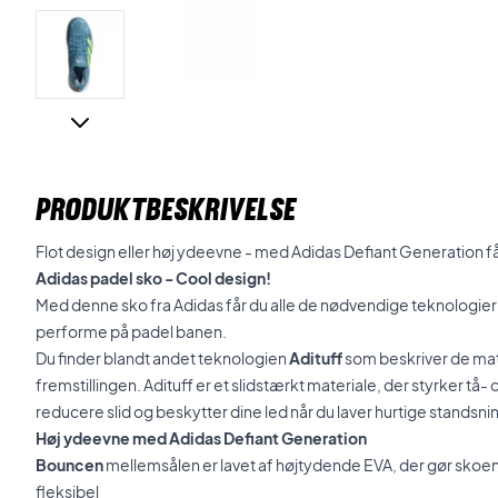
PRODUKTBESKRIVELSE
Flot design eller høj ydeevne - med Adidas Defiant Generation f
Adidas padel sko - Cool design!
Med denne sko fra Adidas får du alle de nødvendige teknologier 
performe på padel banen.
Du finder blandt andet teknologien
Adituff
som beskriver de mate
fremstillingen. Adituff er et slidstærkt materiale, der styrker tå
reducere slid og beskytter dine led når du laver hurtige standsn
Høj ydeevne med Adidas Defiant Generation
Bouncen
mellemsålen er lavet af højtydende EVA, der gør sko
fleksibel