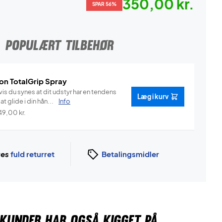
350,00 kr.
SPAR 56%
POPULÆRT TILBEHØR
on TotalGrip Spray
is du synes at dit udstyr har en tendens
Læg i kurv
l at glide i din hån...
Info
49,00
kr.
ges
fuld returret
Betalingsmidler
KUNDER HAR OGSÅ KIGGET PÅ