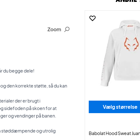
Zoom
år du begge dele!
og den korrekte støtte, så du kan
rialer der er brugt i
Vælg størrelse
- og sidefoden på skoen for at
inger og vendinger på banen.
en støddæmpende og utrolig
Babolat Hood Sweat Juan