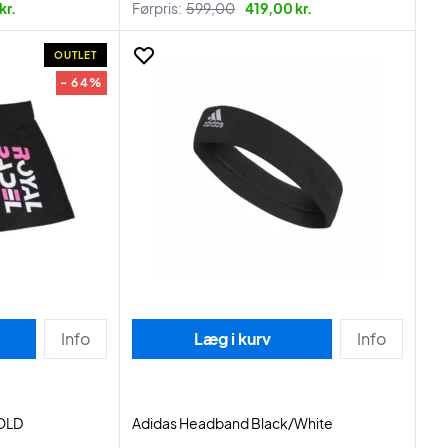
kr.
Førpris:
599,00
419,00 kr.
OUTLET
- 64%
Info
Læg i kurv
Info
 OLD
Adidas Headband Black/White