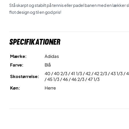
Stå skarpt og stabilt på tennis eller padel banen med en lækker 
flot design og til en god pris!
Specifikationer
Mærke:
Adidas
Farve:
Blå
40 / 40 2/3 / 41 1/3 / 42 / 42 2/3 / 43 1/3 / 
Skostørrelse:
/ 45 1/3 / 46 / 46 2/3 / 47 1/3
Køn:
Herre