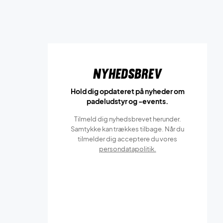
Nyhedsbrev
Hold dig opdateret på nyheder om
padeludstyr og -events.
Tilmeld dig nyhedsbrevet herunder.
Samtykke kan trækkes tilbage. Når du
tilmelder dig acceptere du vores
persondatapolitik.