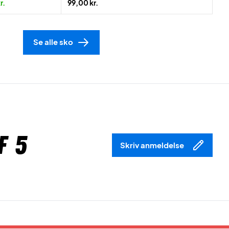
r.
99,00 kr.
Se alle sko
f 5
Skriv anmeldelse