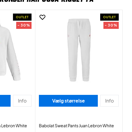
OUTLET
OUTLET
- 30%
- 30%
Info
Vælg størrelse
Info
 Lebron White
Babolat Sweat Pants Juan Lebron White