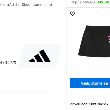
Førpris:
599,00
419,00 
sko fra Adidas. Skoen kommer i et
44 / 44 2/3
Vælg størrelse
Royal Padel Skirt Black -