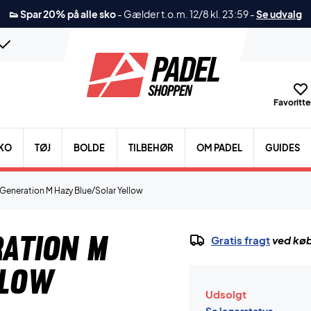
👟 Spar 20% på alle sko
-
Gælder t.o.m. 12/8 kl. 23:59
-
Se udvalg
Favoritter
KO
TØJ
BOLDE
TILBEHØR
OM PADEL
GUIDES
 Generation M Hazy Blue/Solar Yellow
ration M
Gratis fragt
ved køb
llow
Udsolgt