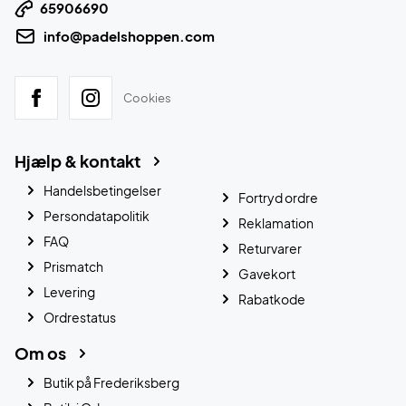
65906690
info@padelshoppen.com
Cookies
Hjælp & kontakt
Handelsbetingelser
Fortryd ordre
Persondatapolitik
Reklamation
FAQ
Returvarer
Prismatch
Gavekort
Levering
Rabatkode
Ordrestatus
Om os
Butik på Frederiksberg