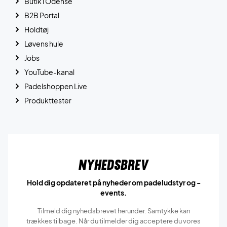
Butik i Odense
B2B Portal
Holdtøj
Løvens hule
Jobs
YouTube-kanal
Padelshoppen Live
Produkttester
Nyhedsbrev
Hold dig opdateret på nyheder om padeludstyr og -
events.
Tilmeld dig nyhedsbrevet herunder. Samtykke kan
trækkes tilbage. Når du tilmelder dig acceptere du vores