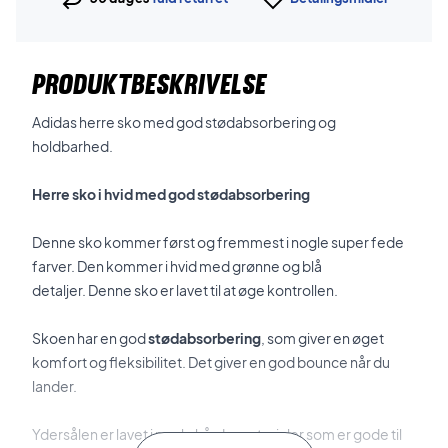
PRODUKTBESKRIVELSE
Adidas herre sko med god stødabsorbering og
holdbarhed.
Herre sko i hvid med god stødabsorbering
Denne sko kommer først og fremmest i nogle super fede
farver. Den kommer i hvid med grønne og blå
detaljer.
Denne sko er lavet til at øge kontrollen.
Skoen har en god
stødabsorbering
, som giver en øget
komfort og fleksibilitet. Det giver en god bounce når du
lander.
Ydersålen er lavet i nogle hårde materialer som er gode til