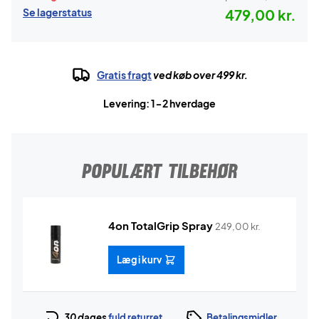
Se lagerstatus
479,00 kr.
Gratis fragt
ved køb over 499 kr.
Levering: 1-2 hverdage
POPULÆRT TILBEHØR
4on TotalGrip Spray
249,00
kr.
Læg i kurv
30 dages
fuld returret
Betalingsmidler