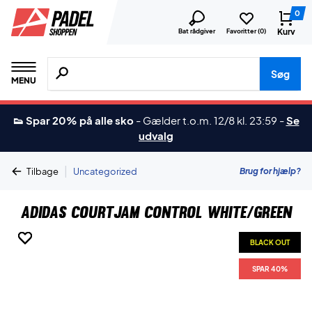
0
Kurv
Bat rådgiver
Favoritter (
0
)
Søg efter produkter, mærker etc.
Søg
MENU
👟 Spar 20% på alle sko
-
Gælder t.o.m. 12/8 kl. 23:59
-
Se
udvalg
|
Brug for hjælp?
Tilbage
Uncategorized
Adidas CourtJam Control White/Green
BLACK OUT
BLACK OUT
BLACK OUT
BLACK OUT
SPAR 40%
SPAR 40%
SPAR 40%
SPAR 40%