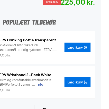
225,00 kr.
SPAR 36%
POPULÆRT TILBEHØR
ERV Drinking Bottle Transparent
unktionel ZERV drikkedunk i
Læg i kurv
ansparent!Hold dig hydreret - ZERV ...
Info
9,00
kr.
ERV Wristband 2-Pack White
ækre og komfortable svedbånd fra
Læg i kurv
RV!Perfekt til banen - ...
Info
9,00
kr.