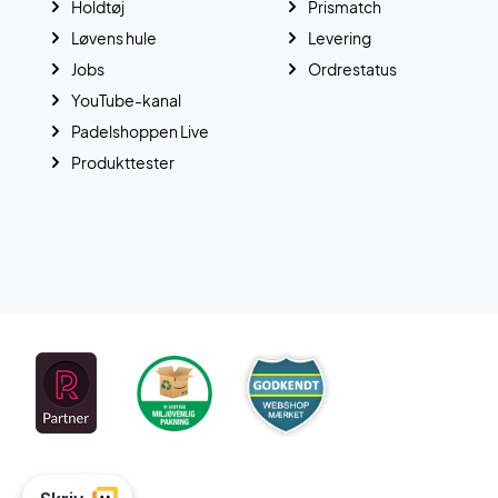
Holdtøj
Prismatch
Løvens hule
Levering
Jobs
Ordrestatus
YouTube-kanal
Padelshoppen Live
Produkttester