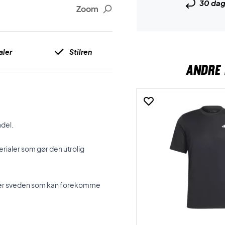
30 da
Zoom
aler
Stilren
ANDRE 
adel.
erialer som gør den utrolig
rberer sveden som kan forekomme