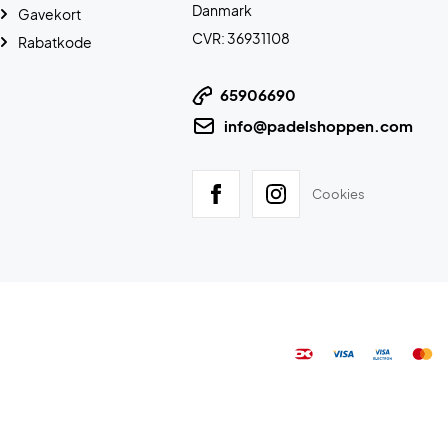
Danmark
Gavekort
CVR: 36931108
Rabatkode
65906690
info@padelshoppen.com
Cookies