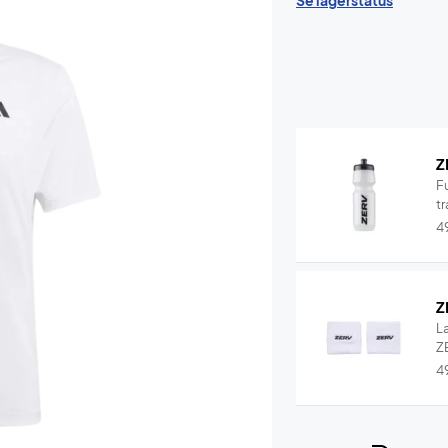
Se lagerstatus
Z
F
tr
4
Z
L
ZE
4