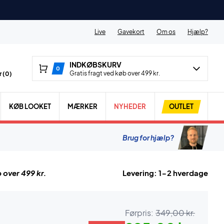
Live
Gavekort
Om os
Hjælp?
INDKØBSKURV
0
Gratis fragt ved køb over 499 kr.
 (
0
)
KØB LOOKET
MÆRKER
NYHEDER
OUTLET
Brug for hjælp?
 over 499 kr.
Levering: 1-2 hverdage
Førpris:
349,00 kr.