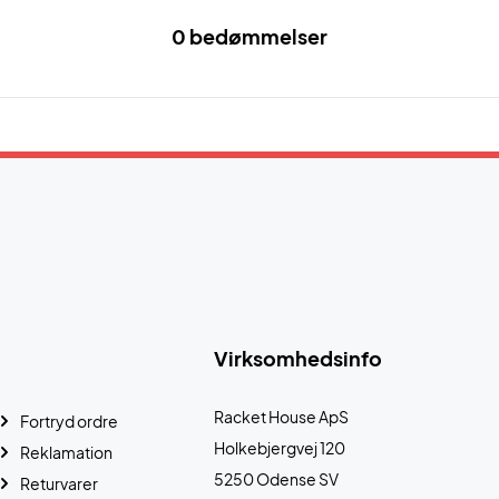
0 bedømmelser
Virksomhedsinfo
Racket House ApS
Fortryd ordre
Holkebjergvej 120
Reklamation
5250 Odense SV
Returvarer