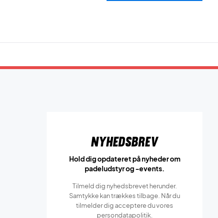
Nyhedsbrev
Hold dig opdateret på nyheder om
padeludstyr og -events.
Tilmeld dig nyhedsbrevet herunder.
Samtykke kan trækkes tilbage. Når du
tilmelder dig acceptere du vores
persondatapolitik.