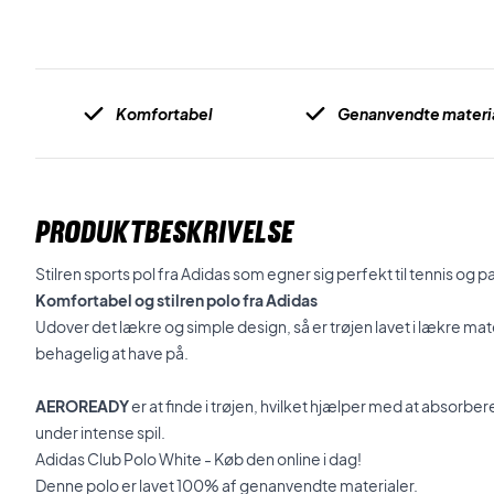
Komfortabel
Genanvendte materi
PRODUKTBESKRIVELSE
Stilren sports pol fra Adidas som egner sig perfekt til tennis og p
Komfortabel og stilren polo fra Adidas
Udover det lækre og simple design, så er trøjen lavet i lækre mat
behagelig at have på.
AEROREADY
er at finde i trøjen, hvilket hjælper med at abso
under intense spil.
Adidas Club Polo White - Køb den online i dag!
Denne polo er lavet 100% af genanvendte materialer.