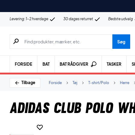
Levering: 1-2 hverdage
30 dages returret
Bedste udvalg
Søg efter produkter, mærker etc.
Søg
FORSIDE
BAT
BAT RÅDGIVER
TASKER
S
Tilbage
Forside
Tøj
T-shirt/Polo
Herre
Adidas Club Polo Wh