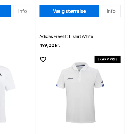
Info
Vælg størrelse
Info
Adidas Freelift T-shirt White
499,00 kr.
SKARP PRIS