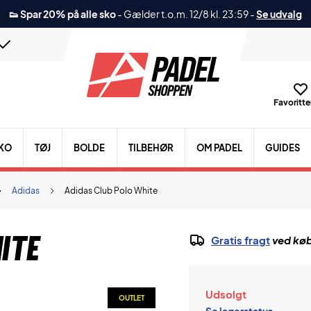
👟 Spar 20% på alle sko
-
Gælder t.o.m. 12/8 kl. 23:59
-
Se udvalg
Favoritter
KO
TØJ
BOLDE
TILBEHØR
OM PADEL
GUIDES
Adidas
Adidas Club Polo White
ite
Gratis fragt
ved køb
Udsolgt
OUTLET