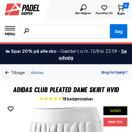
0
Kurv
Bat rådgiver
Favoritter (
0
)
Søg efter produkter, mærker etc.
Søg
MENU
👟 Spar 20% på alle sko
-
Gælder t.o.m. 12/8 kl. 23:59
-
Se
udvalg
|
Brug for hjælp?
Tilbage
Adidas
Adidas Club Pleated Dame Skirt Hvid
18 bedømmelser
OUTLET
SPAR 75%