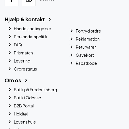
Hjælp & kontakt
Handelsbetingelser
Fortryd ordre
Persondatapolitik
Reklamation
FAQ
Returvarer
Prismatch
Gavekort
Levering
Rabatkode
Ordrestatus
Om os
Butik på Frederiksberg
Butik i Odense
B2B Portal
Holdtøj
Løvens hule