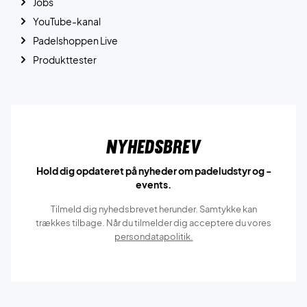
Jobs
YouTube-kanal
Padelshoppen Live
Produkttester
Nyhedsbrev
Hold dig opdateret på nyheder om padeludstyr og -
events.
Tilmeld dig nyhedsbrevet herunder. Samtykke kan
trækkes tilbage. Når du tilmelder dig acceptere du vores
persondatapolitik.