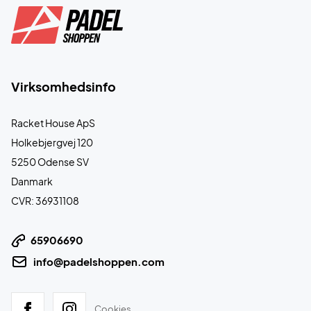
Virksomhedsinfo
Racket House ApS
Holkebjergvej 120
5250 Odense SV
Danmark
CVR: 36931108
65906690
info@padelshoppen.com
Cookies