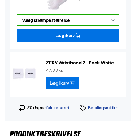
Læg i kurv
ZERV Wristband 2-Pack White
49,00
kr.
Læg i kurv
30 dages
fuld returret
Betalingsmidler
PRODUKTBESKRIVELSE