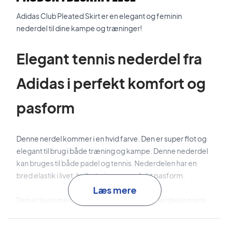
Adidas Club Pleated Skirt er en elegant og feminin
nederdel til dine kampe og træninger!
Elegant tennis nederdel fra
Adidas i perfekt komfort og
pasform
Denne nerdel kommer i en hvid farve. Den er super flot og
elegant til brug i både træning og kampe. Denne nederdel
kan bruges til både padel og tennis. Nederdelen har en
bred elastik i livet, hvilket giver en perfekt pasform.
Læs mere
Den er lavet med
Aeroready,
som gøre nederdelen mere
fugtabsorberende, så du kan holde huden tør, når pulsen er
høj! Der er også blevet brug
Primegreen,
det betyder at