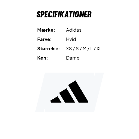
den er lavet af genanvendelige præstationsstærke
Specifikationer
materialer. Derfor kan du blive en bæredygtig forbruger
ved at købe denne nederdel.
Mærke:
Adidas
Nederdelen har indsyet indershorts så du ikke skal
Farve:
Hvid
bekymre dig om at den flyver op når du bevæger dig frit
Størrelse:
XS / S / M / L / XL
rundt på banen. Derudover har den nogle flotte flæser,
som giver looket et flot og feminint udtryk!
Køn:
Dame
Tennis nederdel til den stilfulde kvinde
Her får du en flot nederdel som virkelig kan give dig ekstra
selvtillid, når du skal smashe din modstander af banen!
Materiale:100% polyester