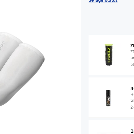
Se lagerstatus
Z
Z
b
3
4
Hv
ti
2
B