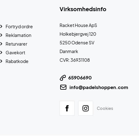
Virksomhedsinfo
Racket House ApS
Fortryd ordre
Holkebjergvej 120
Reklamation
5250 Odense SV
Returvarer
Danmark
Gavekort
CVR: 36931108
Rabatkode
65906690
info@padelshoppen.com
Cookies