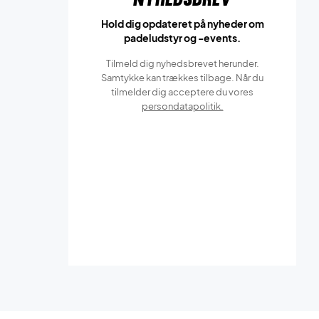
Hold dig opdateret på nyheder om
padeludstyr og -events.
Tilmeld dig nyhedsbrevet herunder.
Samtykke kan trækkes tilbage. Når du
tilmelder dig acceptere du vores
persondatapolitik.