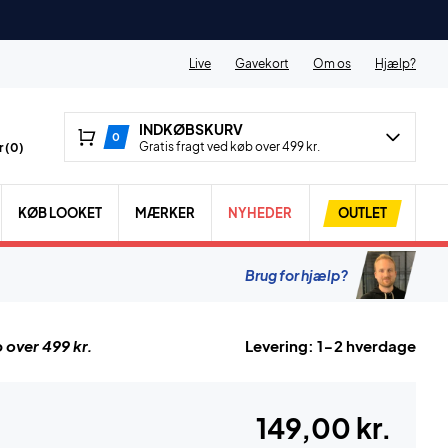
Live
Gavekort
Om os
Hjælp?
INDKØBSKURV
0
Gratis fragt ved køb over 499 kr.
 (
0
)
KØB LOOKET
MÆRKER
NYHEDER
OUTLET
Brug for hjælp?
 over 499 kr.
Levering: 1-2 hverdage
149,00 kr.