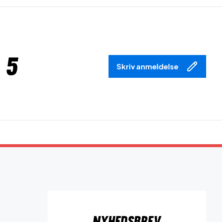
 5
Skriv anmeldelse
Nyhedsbrev