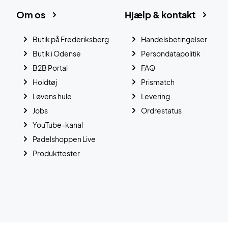
Om os
Hjælp & kontakt
Butik på Frederiksberg
Handelsbetingelser
Butik i Odense
Persondatapolitik
B2B Portal
FAQ
Holdtøj
Prismatch
Løvens hule
Levering
Jobs
Ordrestatus
YouTube-kanal
Padelshoppen Live
Produkttester