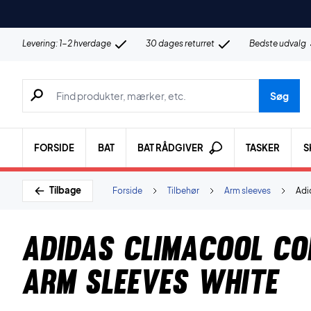
Levering: 1-2 hverdage
30 dages returret
Bedste udvalg
Søg efter produkter, mærker etc.
Søg
FORSIDE
BAT
BAT RÅDGIVER
TASKER
S
Tilbage
Forside
Tilbehør
Arm sleeves
Adi
Adidas Climacool Co
Arm Sleeves White