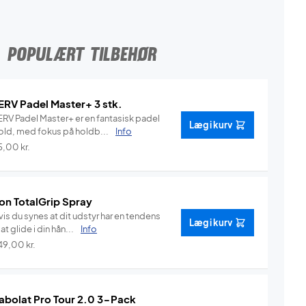
POPULÆRT TILBEHØR
ERV Padel Master+ 3 stk.
ERV Padel Master+ er en fantasisk padel
Læg i kurv
old, med fokus på holdb...
Info
5,00
kr.
on TotalGrip Spray
is du synes at dit udstyr har en tendens
Læg i kurv
l at glide i din hån...
Info
49,00
kr.
abolat Pro Tour 2.0 3-Pack