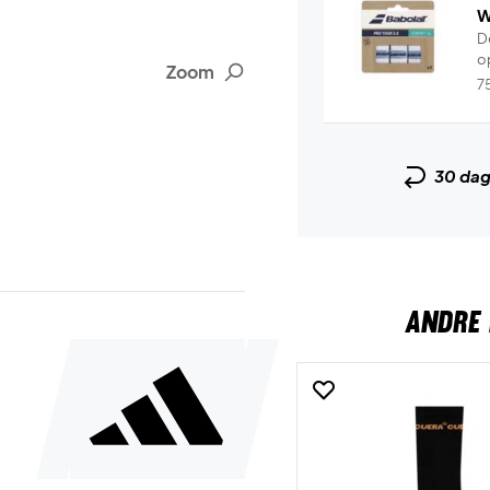
W
De
o
Zoom
7
30 da
ANDRE 