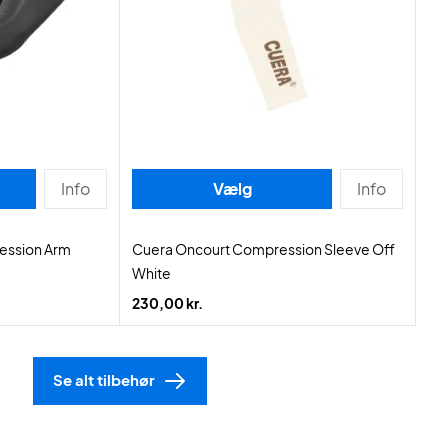
Info
Vælg
Info
ession Arm
Cuera Oncourt Compression Sleeve Off
White
230,00 kr.
Se alt tilbehør