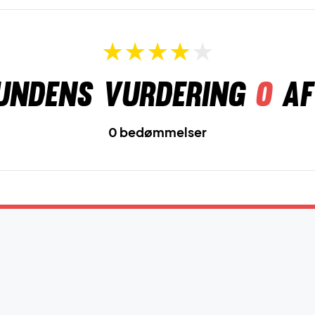
undens vurdering
0
af
0 bedømmelser