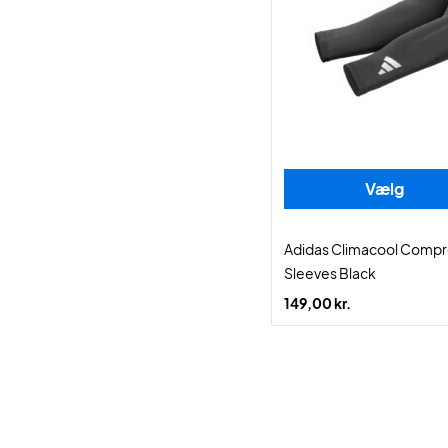
Vælg
Adidas Climacool Compr
Sleeves Black
149,00 kr.