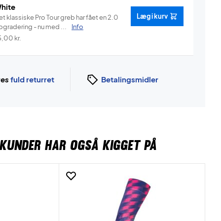
hite
Læg i kurv
t klassiske Pro Tour greb har fået en 2.0
pgradering - nu med ...
Info
5,00
kr.
ges
fuld returret
Betalingsmidler
KUNDER HAR OGSÅ KIGGET PÅ