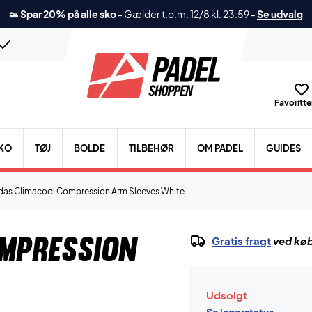
👟 Spar 20% på alle sko
-
Gælder t.o.m. 12/8 kl. 23:59
-
Se udvalg
Favoritter
KO
TØJ
BOLDE
TILBEHØR
OM PADEL
GUIDES
das Climacool Compression Arm Sleeves White
mpression
Gratis fragt
ved køb
Udsolgt