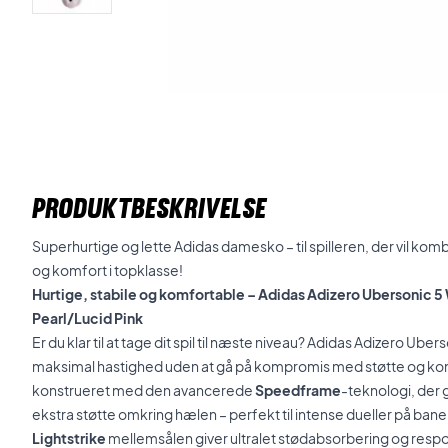
PRODUKTBESKRIVELSE
Superhurtige og lette Adidas damesko – til spilleren, der vil komb
og komfort i topklasse!
Hurtige, stabile og komfortable – Adidas Adizero Ubersonic
Pearl/Lucid Pink
Er du klar til at tage dit spil til næste niveau? Adidas Adizero Ubers
maksimal hastighed uden at gå på kompromis med støtte og kon
konstrueret med den avancerede
Speedframe
-teknologi, der g
ekstra støtte omkring hælen – perfekt til intense dueller på bane
Lightstrike
mellemsålen giver ultralet stødabsorbering og respo