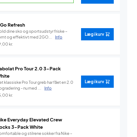
 Go Refresh
old dine sko og sportsudstyr friske –
Læg i kurv
emt og effektivt med 2GO...
Info
9,00
kr.
abolat Pro Tour 2.0 3-Pack
hite
Læg i kurv
t klassiske Pro Tour greb har fået en 2.0
pgradering - nu med ...
Info
5,00
kr.
ike Everyday Elevated Crew
ocks 3-Pack White
omfortable og stilrene sokker fra Nike –