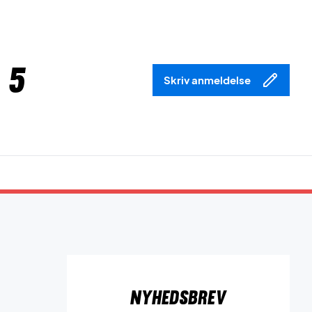
 5
Skriv anmeldelse
Nyhedsbrev