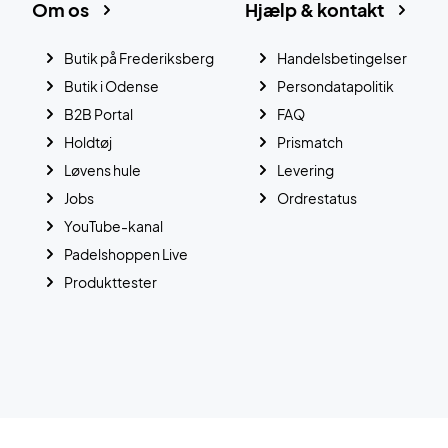
Om os
Hjælp & kontakt
Butik på Frederiksberg
Handelsbetingelser
Butik i Odense
Persondatapolitik
B2B Portal
FAQ
Holdtøj
Prismatch
Løvens hule
Levering
Jobs
Ordrestatus
YouTube-kanal
Padelshoppen Live
Produkttester