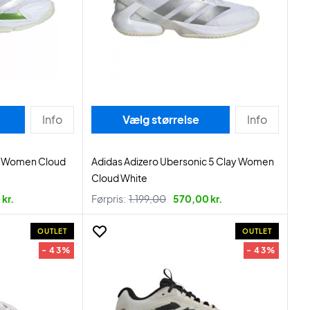
Info
Vælg størrelse
Info
l Women Cloud
Adidas Adizero Ubersonic 5 Clay Women
Cloud White
kr.
Førpris:
1.199,00
570,00 kr.
OUTLET
OUTLET
- 43%
- 43%