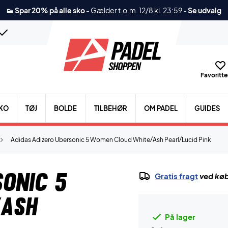
👟 Spar 20% på alle sko
-
Gælder t.o.m. 12/8 kl. 23:59
-
Se udvalg
Favoritter
KO
TØJ
BOLDE
TILBEHØR
OM PADEL
GUIDES
Adidas Adizero Ubersonic 5 Women Cloud White/Ash Pearl/Lucid Pink
sonic 5
Gratis fragt
ved køb
/Ash
På lager