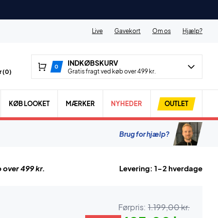
Live
Gavekort
Om os
Hjælp?
INDKØBSKURV
0
Gratis fragt ved køb over 499 kr.
 (
0
)
KØB LOOKET
MÆRKER
NYHEDER
OUTLET
Brug for hjælp?
 over 499 kr.
Levering: 1-2 hverdage
Førpris:
1.199,00 kr.