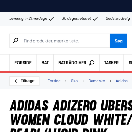
Levering: 1-2 hverdage
30 dages returret
Bedste udvalg
Søg efter produkter, mærker etc.
Søg
FORSIDE
BAT
BAT RÅDGIVER
TASKER
S
Tilbage
Forside
Sko
Dame sko
Adidas
Adidas Adizero Uber
Women Cloud White