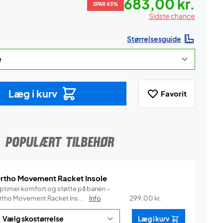
683,00 kr.
SPAR 43%
Sidste chance
Størrelsesguide
Læg i kurv
Favorit
POPULÆRT TILBEHØR
rtho Movement Racket Insole
ptimer komfort og støtte på banen –
rtho Movement Racket Ins...
Info
299,00
kr.
Læg i kurv