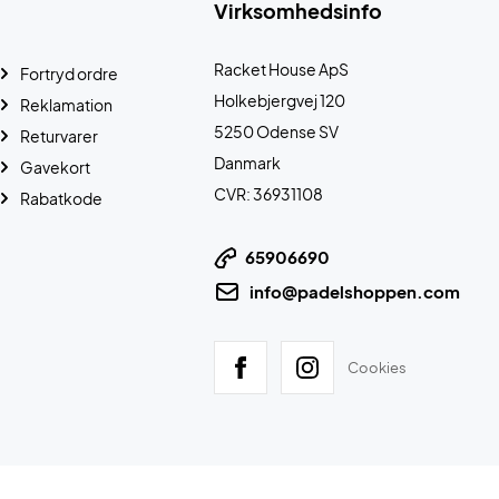
Virksomhedsinfo
Racket House ApS
Fortryd ordre
Holkebjergvej 120
Reklamation
5250 Odense SV
Returvarer
Danmark
Gavekort
CVR: 36931108
Rabatkode
65906690
info@padelshoppen.com
Cookies