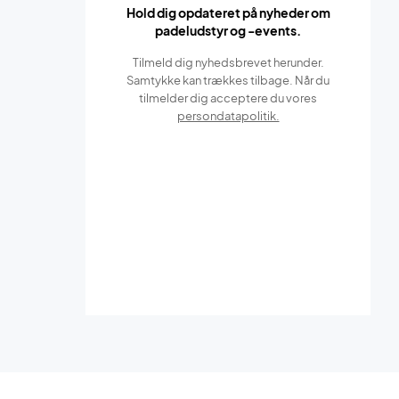
Hold dig opdateret på nyheder om
padeludstyr og -events.
Tilmeld dig nyhedsbrevet herunder.
Samtykke kan trækkes tilbage. Når du
tilmelder dig acceptere du vores
persondatapolitik.