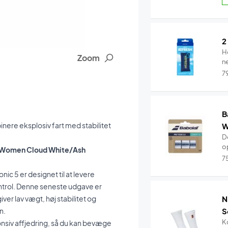
2
H
Zoom
n
7
B
inere eksplosiv fart med stabilitet
W
De
o
 5 Women Cloud White/Ash
7
onic 5 er designet til at levere
trol. Denne seneste udgave er
iver lav vægt, høj stabilitet og
N
n.
S
K
nsiv affjedring, så du kan bevæge