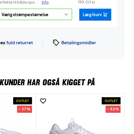
rfekte til både spo...
Info
199,00
kr.
Læg i kurv
ges
fuld returret
Betalingsmidler
KUNDER HAR OGSÅ KIGGET PÅ
OUTLET
OUTLET
- 37%
- 52%