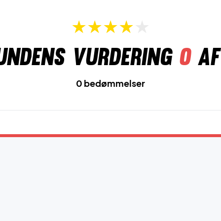
undens vurdering
0
af
0 bedømmelser