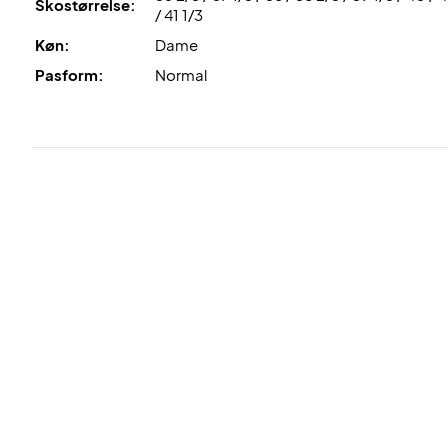
Skostørrelse:
/ 41 1/3
Køn:
Dame
Pasform:
Normal