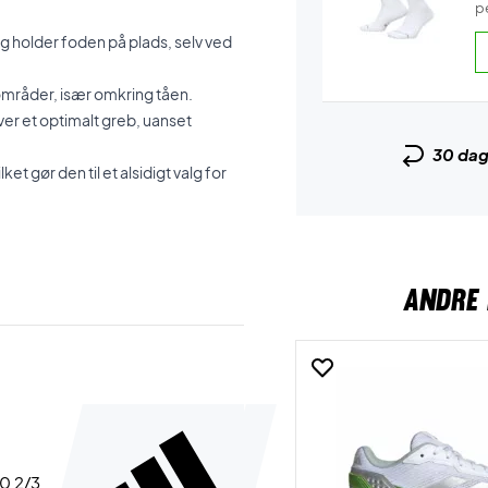
pe
g holder foden på plads, selv ved
mråder, især omkring tåen.
ver et optimalt greb, uanset
30 da
t gør den til et alsidigt valg for
ANDRE 
40 2/3