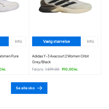
Info
Vælg størrelse
Info
 Women Pure
Adidas Y-3 Avacourt 2 Women Orbit
Grey/Black
 kr.
Førpris:
1.599,00
910,00 kr.
Se alle sko