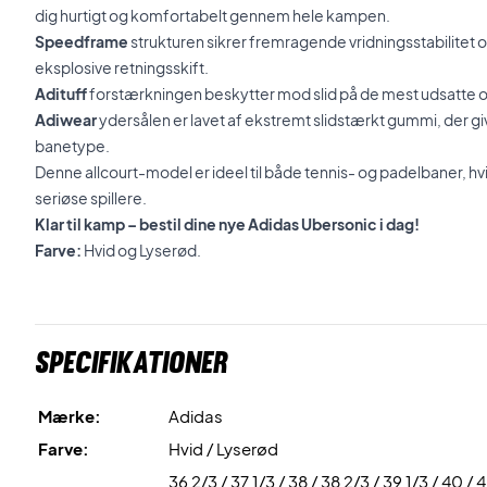
dig hurtigt og komfortabelt gennem hele kampen.
Speedframe
strukturen sikrer fremragende vridningsstabilitet o
eksplosive retningsskift.
Adituff
forstærkningen beskytter mod slid på de mest udsatte o
Adiwear
ydersålen er lavet af ekstremt slidstærkt gummi, der gi
banetype.
Denne allcourt-model er ideel til både tennis- og padelbaner, hvilke
seriøse spillere.
Klar til kamp – bestil dine nye Adidas Ubersonic i dag!
Farve:
Hvid og Lyserød.
Specifikationer
Mærke:
Adidas
Farve:
Hvid / Lyserød
36 2/3 / 37 1/3 / 38 / 38 2/3 / 39 1/3 / 40 / 