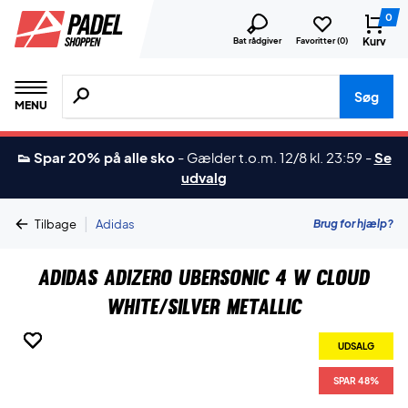
0
Kurv
Bat rådgiver
Favoritter (
0
)
Søg efter produkter, mærker etc.
Søg
MENU
👟 Spar 20% på alle sko
-
Gælder t.o.m. 12/8 kl. 23:59
-
Se
udvalg
|
Brug for hjælp?
Tilbage
Adidas
Adidas Adizero Ubersonic 4 W Cloud
White/Silver Metallic
UDSALG
UDSALG
UDSALG
UDSALG
SPAR 48%
SPAR 48%
SPAR 48%
SPAR 48%