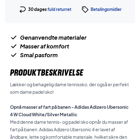
30 dages
fuld returret
Betalingsmidler
Genanvendte materialer
Masser af komfort
Smal pasform
PRODUKTBESKRIVELSE
Lækker og behagelig dame tennissko, der også er perfekt
som dame padel sko!
Opnå masser af fart på banen -
Adidas Adizero Ubersonic
4 W Cloud White/Silver Metallic
Med denne dame tennis- og padel sko opnår du masser af
fart på banen. Adidas Adizero Ubersonic 4 er lavet af
åndbare, lette og komfortable materiale, hvilket sikre den