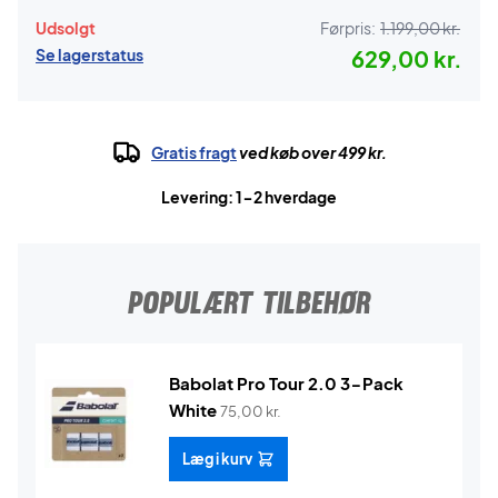
Udsolgt
Førpris:
1.199,00 kr.
Se lagerstatus
629,00 kr.
Gratis fragt
ved køb over 499 kr.
Levering: 1-2 hverdage
POPULÆRT TILBEHØR
Babolat Pro Tour 2.0 3-Pack
White
75,00
kr.
Læg i kurv