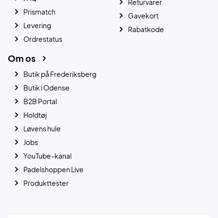
Returvarer
Prismatch
Gavekort
Levering
Rabatkode
Ordrestatus
Om os
Butik på Frederiksberg
Butik i Odense
B2B Portal
Holdtøj
Løvens hule
Jobs
YouTube-kanal
Padelshoppen Live
Produkttester