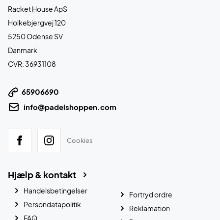
Racket House ApS
Holkebjergvej 120
5250 Odense SV
Danmark
CVR: 36931108
65906690
info@padelshoppen.com
Cookies
Hjælp & kontakt
Handelsbetingelser
Fortryd ordre
Persondatapolitik
Reklamation
FAQ