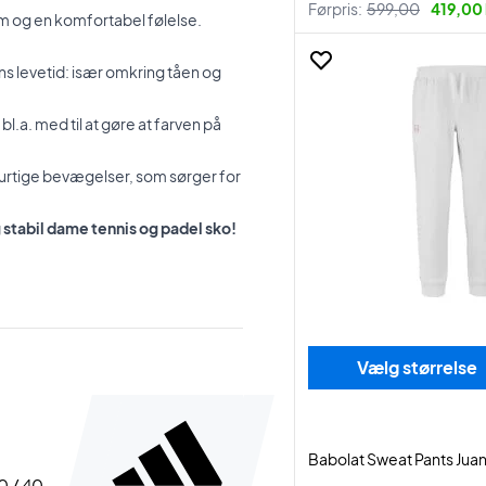
Førpris:
599,00
419,00 
m og en komfortabel følelse.
ns levetid: især omkring tåen og
l.a. med til at gøre at farven på
hurtige bevægelser, som sørger for
stabil dame tennis og padel sko!
Vælg størrelse
Babolat Sweat Pants Jua
40 / 40