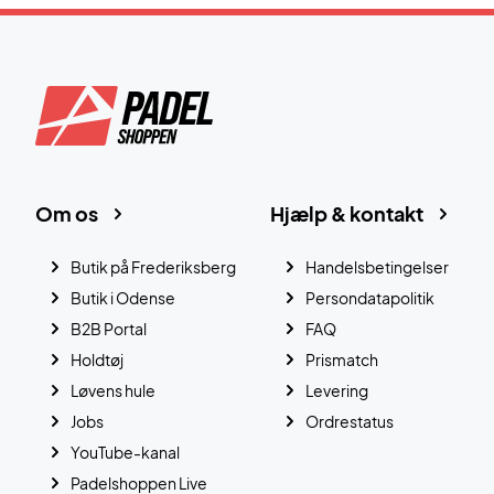
Om os
Hjælp & kontakt
Butik på Frederiksberg
Handelsbetingelser
Butik i Odense
Persondatapolitik
B2B Portal
FAQ
Holdtøj
Prismatch
Løvens hule
Levering
Jobs
Ordrestatus
YouTube-kanal
Padelshoppen Live