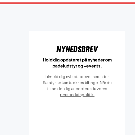
Nyhedsbrev
Hold dig opdateret på nyheder om
padeludstyr og -events.
Tilmeld dig nyhedsbrevet herunder.
Samtykke kan trækkes tilbage. Når du
tilmelder dig acceptere du vores
persondatapolitik.