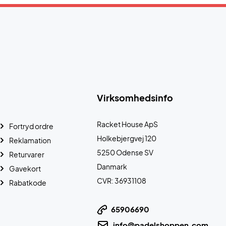
Virksomhedsinfo
Racket House ApS
Fortryd ordre
Holkebjergvej 120
Reklamation
5250 Odense SV
Returvarer
Danmark
Gavekort
CVR: 36931108
Rabatkode
65906690
info@padelshoppen.com