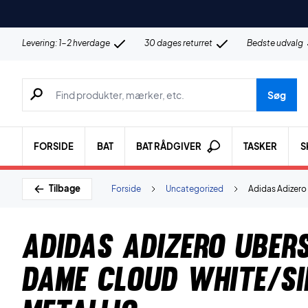
Levering: 1-2 hverdage
30 dages returret
Bedste udvalg
Søg efter produkter, mærker etc.
Søg
FORSIDE
BAT
BAT RÅDGIVER
TASKER
S
Tilbage
Forside
Uncategorized
Adidas Adizero
Adidas Adizero Uber
Dame Cloud White/Si