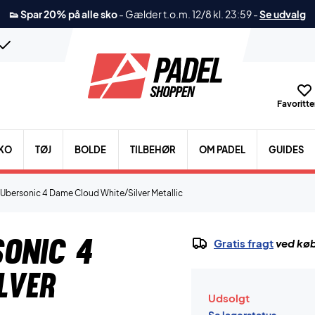
👟 Spar 20% på alle sko
-
Gælder t.o.m. 12/8 kl. 23:59
-
Se udvalg
Favoritter
KO
TØJ
BOLDE
TILBEHØR
OM PADEL
GUIDES
 Ubersonic 4 Dame Cloud White/Silver Metallic
sonic 4
Gratis fragt
ved køb
lver
Udsolgt