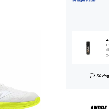
Se lagerstatus
4
Hv
ti
2
30 da
ANDRE 