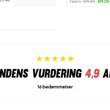
Førpris:
599,00
419,00 
ndens vurdering
4,9
a
16 bedømmelser