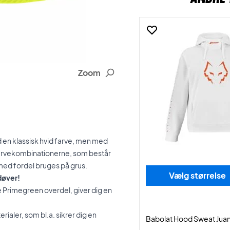
Zoom
en klassisk hvid farve, men med
 farvekombinationerne, som består
 med fordel bruges på grus.
Vælg størrelse
døver!
rimegreen overdel, giver dig en
aler, som bl.a. sikrer dig en
Babolat Hood Sweat Juan