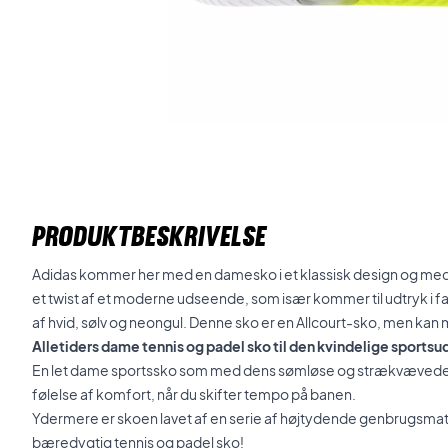
PRODUKTBESKRIVELSE
Adidas kommer her med en damesko i et klassisk design og med 
et twist af et moderne udseende, som især kommer til udtryk i
af hvid, sølv og neongul. Denne sko er en Allcourt-sko, men kan
Alletiders dame tennis og padel sko til den kvindelige sportsu
En let dame sportssko som med dens sømløse og strækvævede P
følelse af komfort, når du skifter tempo på banen.
Ydermere er skoen lavet af en serie af højtydende genbrugsmateri
bæredygtig tennis og padel sko!