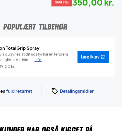
350,00 kr.
SPAR 71%
POPULÆRT TILBEHØR
on TotalGrip Spray
is du synes at dit udstyr har en tendens
Læg i kurv
l at glide i din hån...
Info
49,00
kr.
ges
fuld returret
Betalingsmidler
KUNDER HAR OGSÅ KIGGET PÅ