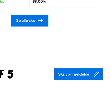
kr.
99,00 kr.
Se alle sko
f 5
Skriv anmeldelse