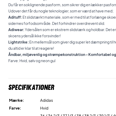
Du får en soklignende pasform, som sikrer dig en lækker pasfor
Udover det får du nogle teknologier, som er værd at have med;
Adituff:
Et slidstærkt materiale, som er med til at forlænge skoe
sidernes forfodsområde. Det forhindrer overdrevent slid.
Adiwear:
Ydersålen som er ekstrem slidstærk og holdbar. Det er b
skoens ydersål ikke forsvinder!
Lightstrike:
En mellemsål som giver dig super let dæmpning til 
du altid er klar til at reagere!
Åndbar, miljøvenlig og strømpekonstruktion - Komfortabel og 
Farve: Hvid, sølv og neon gul
Specifikationer
Mærke:
Adidas
Farve:
Hvid
36 / 36 2/3 / 37 1/3 / 38 / 38 2/3 / 39 1/3 / 