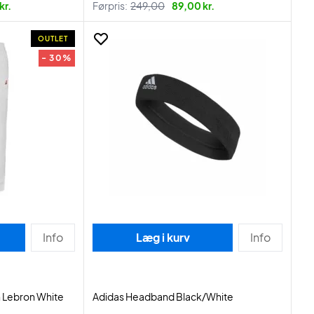
kr.
Førpris:
249,00
89,00 kr.
OUTLET
- 30%
Info
Læg i kurv
Info
n Lebron White
Adidas Headband Black/White