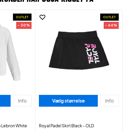
OUTLET
OUTLET
- 30%
- 64%
Info
Vælg størrelse
Info
 Lebron White
Royal Padel Skirt Black - OLD