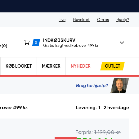
Live
Gavekort
Om os
Hjælp?
INDKØBSKURV
0
Gratis fragt ved køb over 499 kr.
 (
0
)
KØB LOOKET
MÆRKER
NYHEDER
OUTLET
Brug for hjælp?
 over 499 kr.
Levering: 1-2 hverdage
Førpris:
1.199,00 kr.