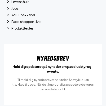
Løvens hule
Jobs
YouTube-kanal
Padelshoppen Live
Produkttester
Nyhedsbrev
Hold dig opdateret på nyheder om padeludstyr og -
events.
Tilmeld dig nyhedsbrevet herunder. Samtykke kan
trækkes tilbage. Når du tilmelder dig acceptere du vores
persondatapolitik.