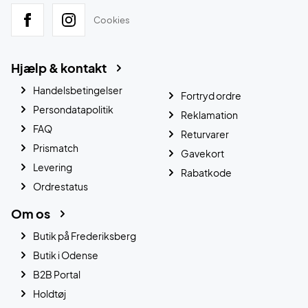
Cookies
Hjælp & kontakt
Handelsbetingelser
Fortryd ordre
Persondatapolitik
Reklamation
FAQ
Returvarer
Prismatch
Gavekort
Levering
Rabatkode
Ordrestatus
Om os
Butik på Frederiksberg
Butik i Odense
B2B Portal
Holdtøj