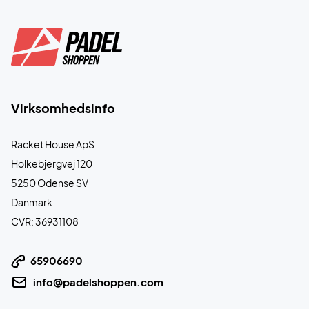
Virksomhedsinfo
Racket House ApS
Holkebjergvej 120
5250 Odense SV
Danmark
CVR: 36931108
65906690
info@padelshoppen.com