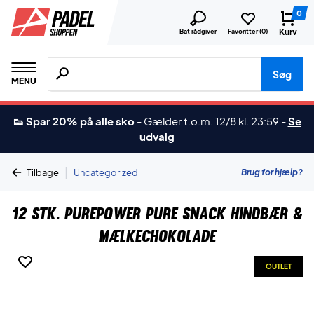
0
Kurv
Bat rådgiver
Favoritter (
0
)
Søg efter produkter, mærker etc.
Søg
MENU
👟 Spar 20% på alle sko
-
Gælder t.o.m. 12/8 kl. 23:59
-
Se
udvalg
|
Brug for hjælp?
Tilbage
Uncategorized
12 stk. PurePower Pure Snack Hindbær &
Mælkechokolade
OUTLET