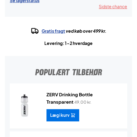
Se lagerstatus
Sidste chance
Gratis fragt
ved køb over 499 kr.
Levering: 1-2 hverdage
POPULÆRT TILBEHØR
ZERV Drinking Bottle
Transparent
49,00
kr.
Læg i kurv