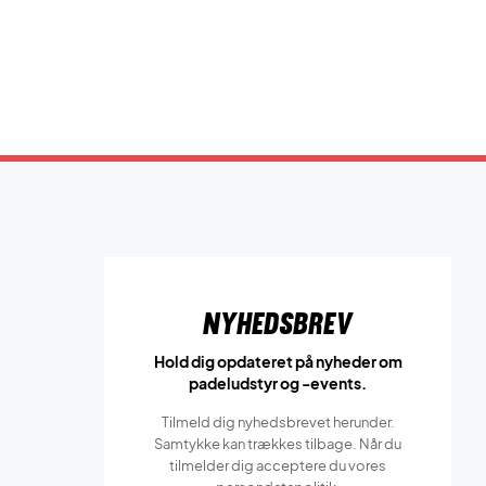
Nyhedsbrev
Hold dig opdateret på nyheder om
padeludstyr og -events.
Tilmeld dig nyhedsbrevet herunder.
Samtykke kan trækkes tilbage. Når du
tilmelder dig acceptere du vores