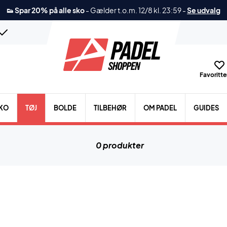
👟 Spar 20% på alle sko
-
Gælder t.o.m. 12/8 kl. 23:59
-
Se udvalg
Favoritter
KO
TØJ
BOLDE
TILBEHØR
OM PADEL
GUIDES
0 produkter