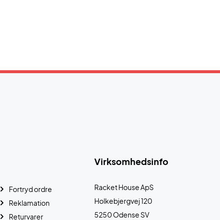
Virksomhedsinfo
Racket House ApS
Fortryd ordre
Holkebjergvej 120
Reklamation
5250 Odense SV
Returvarer