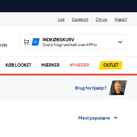
Live
Gavekort
Om os
Hjælp?
INDKØBSKURV
0
Gratis fragt ved køb over 499 kr.
 (
0
)
KØB LOOKET
MÆRKER
NYHEDER
OUTLET
Brug for hjælp?
Mest populære