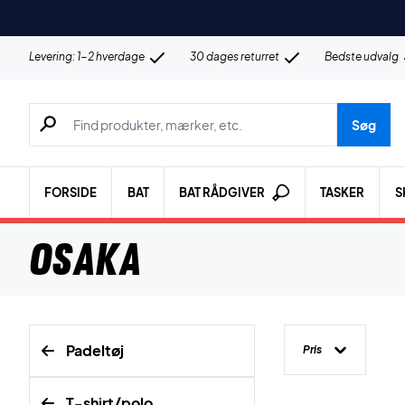
Levering: 1-2 hverdage
30 dages returret
Bedste udvalg
Søg efter produkter, mærker etc.
Søg
FORSIDE
BAT
BAT RÅDGIVER
TASKER
S
Osaka
Padeltøj
Pris
T-shirt/polo