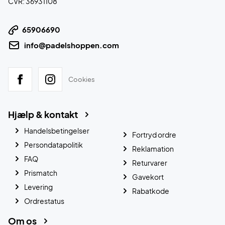
CVR: 36931108
65906690
info@padelshoppen.com
Cookies
Hjælp & kontakt
Handelsbetingelser
Fortryd ordre
Persondatapolitik
Reklamation
FAQ
Returvarer
Prismatch
Gavekort
Levering
Rabatkode
Ordrestatus
Om os