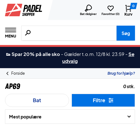
0
Kurv
Bat rådgiver
Favoritter (
0
)
Søg efter produkter, mærker etc.
Søg
MENU
👟 Spar 20% på alle sko
-
Gælder t.o.m. 12/8 kl. 23:59
-
Se
udvalg
Forside
Brug for hjælp?
AP69
0 stk.
Bat
Filtre
Mest populære