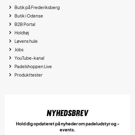
Butik på Frederiksberg
Butik i Odense
B2B Portal
Holdtøj
Løvens hule
Jobs
YouTube-kanal
Padelshoppen Live
Produkttester
Nyhedsbrev
Hold dig opdateret på nyheder om padeludstyr og -
events.