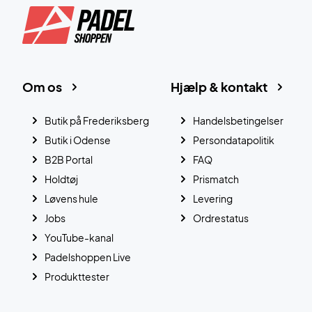
Om os
Hjælp & kontakt
Butik på Frederiksberg
Handelsbetingelser
Butik i Odense
Persondatapolitik
B2B Portal
FAQ
Holdtøj
Prismatch
Løvens hule
Levering
Jobs
Ordrestatus
YouTube-kanal
Padelshoppen Live
Produkttester