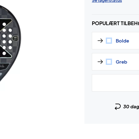
Se lagerstatus
POPULÆRT TILBE
Bolde
Greb
30 da