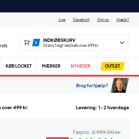
Live
Gavekort
Om os
Hjælp?
INDKØBSKURV
0
Gratis fragt ved køb over 499 kr.
 (
0
)
KØB LOOKET
MÆRKER
NYHEDER
OUTLET
Brug for hjælp?
 over 499 kr.
Levering: 1-2 hverdage
Førpris:
2.999,00 kr.