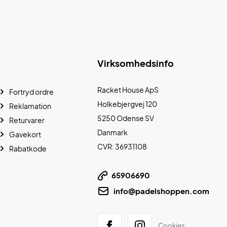
Virksomhedsinfo
Racket House ApS
Fortryd ordre
Holkebjergvej 120
Reklamation
5250 Odense SV
Returvarer
Danmark
Gavekort
CVR: 36931108
Rabatkode
65906690
info@padelshoppen.com
Cookies