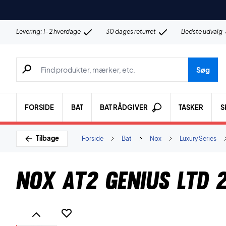
Levering: 1-2 hverdage
30 dages returret
Bedste udvalg
Søg efter produkter, mærker etc.
Søg
FORSIDE
BAT
BAT RÅDGIVER
TASKER
S
Tilbage
Forside
Bat
Nox
Luxury Series
Nox AT2 Genius LTD 