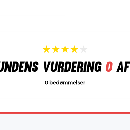
undens vurdering
0
af
0 bedømmelser