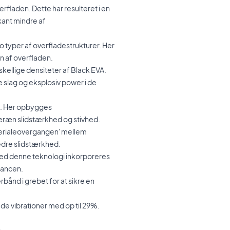
erfladen. Dette har resulteret i en
kant mindre af
o typer af overfladestrukturer. Her
n af overfladen.
skellige densiteter af Black EVA.
e slag og eksplosiv power i de
. Her opbygges
veræn slidstærkhed og stivhed.
terialeovergangen' mellem
bedre slidstærkhed.
ed denne teknologi inkorporeres
lancen.
bånd i grebet for at sikre en
de vibrationer med op til 29%.