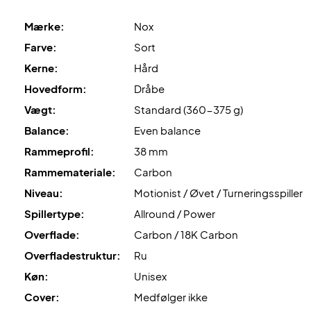
Mærke:
Nox
Farve:
Sort
Kerne:
Hård
Hovedform:
Dråbe
Vægt:
Standard (360-375 g)
Balance:
Even balance
Rammeprofil:
38 mm
Rammemateriale:
Carbon
Niveau:
Motionist / Øvet / Turneringsspiller
Spillertype:
Allround / Power
Overflade:
Carbon / 18K Carbon
Overfladestruktur:
Ru
Køn:
Unisex
Cover:
Medfølger ikke