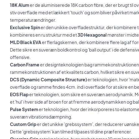
18K Alum
er de aluminiserede 18K carbon fibre, der er brugt til ov
stiv overflade med et lækkert 'touch' og som bliver påvirket mar
temperaturændringer.
Exclusive Spin
er den unikke overfladestruktur, der kombinere t
kombineres en ru struktur med et
3D Hexagonal
mønster i midte
MLD Black EVA
er flerlagskernen, der kombinere flere lag af for
Dette sikre en suveræn boldkontrol og 'ball output' i de defensiv
offensive.
Carbon Frame
er designteknologien bag rammekonstruktionen
rammekonstruktionen af et kvalitets carbon, hvilket sikre en su
DCS (Dynamic Composite Structure)
er teknologien, hvor 'ma
overflade og ramme findes 4cm. ind i overflade for at sikre en 
EOS Flap
er teknologien, som sikre en suveræn aerodynamik. M
et 'hul' i hver side af broen for at fremme aerodynamikken og ba
Pulse System
er teknologien, hvor der inkorporeres to elastomer
suveræn vibrationsdæmpning.
Custom Grip
er det unikke 'grebssystem', der reducerer uønske
Dette 'grebssystem' kan tilmed tilpases til dine præferencer.