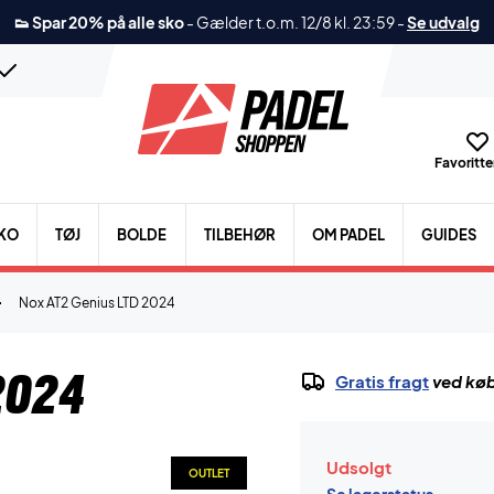
👟 Spar 20% på alle sko
-
Gælder t.o.m. 12/8 kl. 23:59
-
Se udvalg
Favoritter
KO
TØJ
BOLDE
TILBEHØR
OM PADEL
GUIDES
Nox AT2 Genius LTD 2024
2024
Gratis fragt
ved køb
Udsolgt
OUTLET