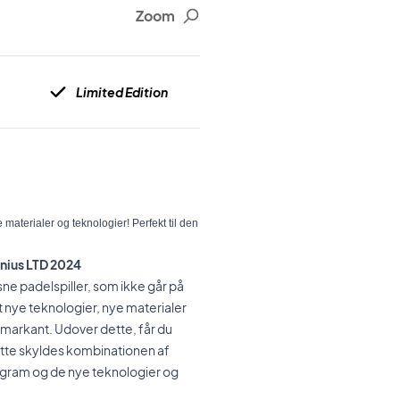
Zoom
Limited Edition
materialer og teknologier! Perfekt til den
nius LTD 2024
sne padelspiller, som ikke går på
t nye teknologier, nye materialer
markant. Udover dette, får du
tte skyldes kombinationen af
ram og de nye teknologier og