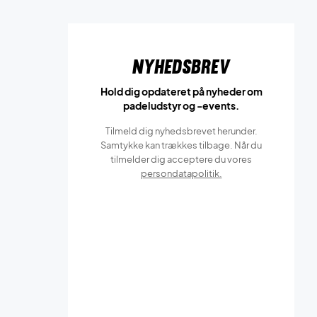
Nyhedsbrev
Hold dig opdateret på nyheder om
padeludstyr og -events.
Tilmeld dig nyhedsbrevet herunder.
Samtykke kan trækkes tilbage. Når du
tilmelder dig acceptere du vores
persondatapolitik.