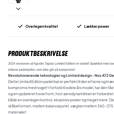
Overlegen kvalitet
Lækker power
PRODUKTBESKRIVELSE
2024 versionen af Agustin Tapias Limited Edition er landet! Spækket med nye 
erfarne padelspiller, som ikke går på kompromis!
Revolutionerende teknologier og Limited design - Nox AT2 Ge
Dette Limited Edition padel bat er perfekt til den erfarne og kræ
kompromis med noget! I forhold til sidste års model, har den fåe
og en opdateret hoverform, hvor aerodynamikken er forbedret 
både en overlegen kontrol, eksplosiv power og meget mere. De
dråbeformen, mellem balancepunkt, vægten mellem 360-375 g
materialer!