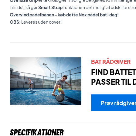
Oversize Grip
er teknologien, hvor grebet gøres 10 mm længere
Til sidst, så gør
Smart Strap
funktionen det muligt at udskifte str
Overvind padelbanen - køb dette Nox padel bat i dag!
OBS:
Leveres uden cover!
BAT RÅDGIVER
FIND BATTET
PASSER TIL 
Prøv rådgive
Specifikationer