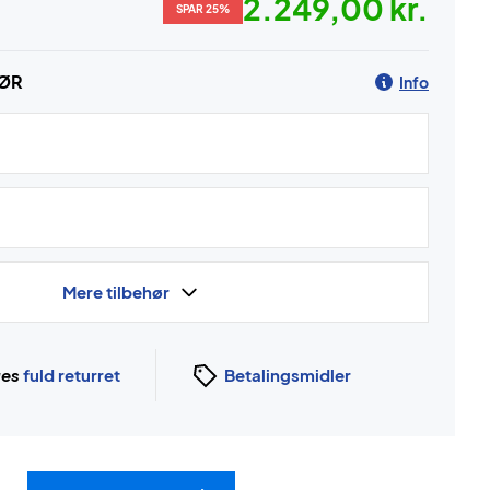
2.249,00 kr.
SPAR 25%
HØR
Info
Mere tilbehør
ges
fuld returret
Betalingsmidler