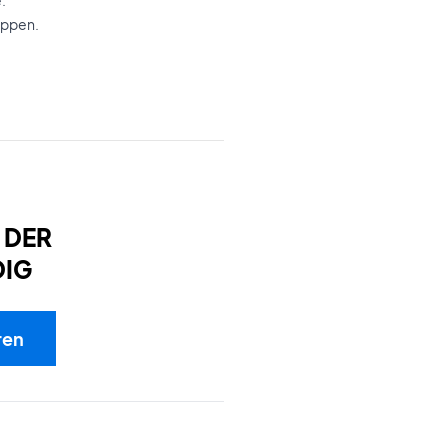
.
oppen.
 DER
DIG
ren