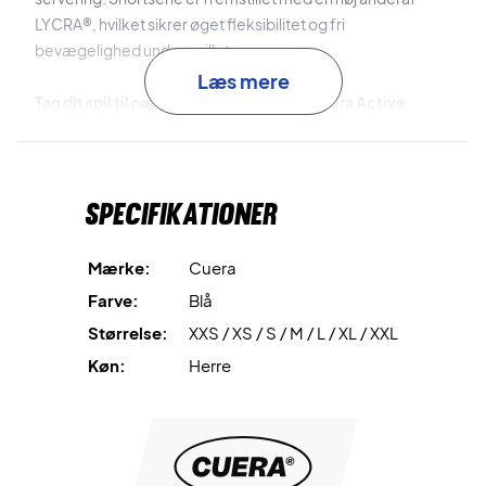
LYCRA®, hvilket sikrer øget fleksibilitet og fri
bevægelighed under spillet.
Læs mere
Tag dit spil til næste niveau – køb dine Cuera Active
Globe Shorts Navy i dag!
Materiale:
88 % genanvendt polyamid, 12 % elastan.
Farve:
Blå.
Specifikationer
Mærke:
Cuera
Farve:
Blå
Størrelse:
XXS / XS / S / M / L / XL / XXL
Køn:
Herre