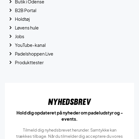
Butik i Odense
B2B Portal
Holdtøj
Løvens hule
Jobs
YouTube-kanal
Padelshoppen Live
Produkttester
Nyhedsbrev
Hold dig opdateret på nyheder om padeludstyr og -
events.
Tilmeld dig nyhedsbrevet herunder. Samtykke kan
trækkes tilbage. Når du tilmelder dig acceptere du vores