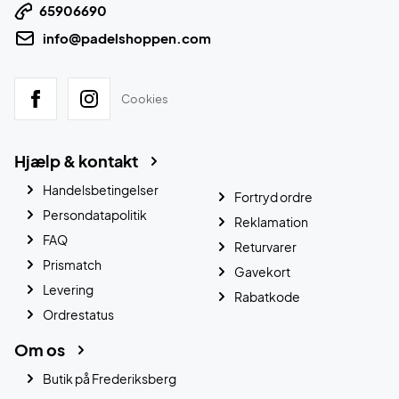
65906690
info@padelshoppen.com
Cookies
Hjælp & kontakt
Handelsbetingelser
Fortryd ordre
Persondatapolitik
Reklamation
FAQ
Returvarer
Prismatch
Gavekort
Levering
Rabatkode
Ordrestatus
Om os
Butik på Frederiksberg