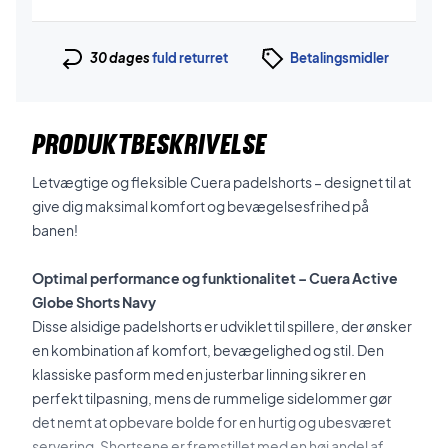
30 dages
fuld returret
Betalingsmidler
PRODUKTBESKRIVELSE
Letvægtige og fleksible Cuera padelshorts – designet til at
give dig maksimal komfort og bevægelsesfrihed på
banen!
Optimal performance og funktionalitet – Cuera Active
Globe Shorts Navy
Disse alsidige padelshorts er udviklet til spillere, der ønsker
en kombination af komfort, bevægelighed og stil. Den
klassiske pasform med en justerbar linning sikrer en
perfekt tilpasning, mens de rummelige sidelommer gør
det nemt at opbevare bolde for en hurtig og ubesværet
servering. Shortsene er fremstillet med en høj andel af