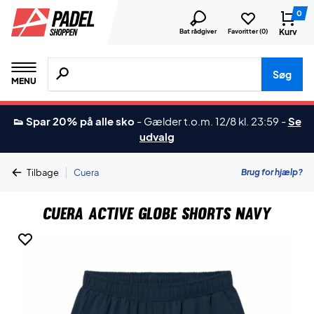
0
Kurv
Bat rådgiver
Favoritter (
0
)
Søg efter produkter, mærker etc.
Søg
MENU
👟 Spar 20% på alle sko
-
Gælder t.o.m. 12/8 kl. 23:59
-
Se
udvalg
|
Brug for hjælp?
Tilbage
Cuera
Cuera Active Globe Shorts Navy