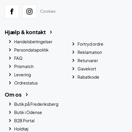
Cookies
Hjælp & kontakt
Handelsbetingelser
Fortryd ordre
Persondatapolitik
Reklamation
FAQ
Returvarer
Prismatch
Gavekort
Levering
Rabatkode
Ordrestatus
Om os
Butik på Frederiksberg
Butik i Odense
B2B Portal
Holdtøj