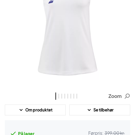
Zoom
Om produktet
Se tilbehør
Førpris:
399,00 kr.
På lager