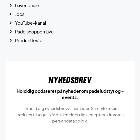
Løvens hule
Jobs
YouTube-kanal
Padelshoppen Live
Produkttester
Nyhedsbrev
Hold dig opdateret på nyheder om padeludstyr og -
events.
Tilmeld dig nyhedsbrevet herunder. Samtykke kan
trækkes tilbage. Når du tilmelder dig acceptere du vores
persondatapolitik.