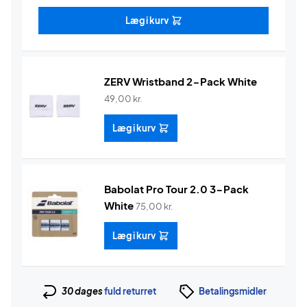
Læg i kurv
ZERV Wristband 2-Pack White
49,00
kr.
Læg i kurv
Babolat Pro Tour 2.0 3-Pack
White
75,00
kr.
Læg i kurv
30 dages
fuld returret
Betalingsmidler