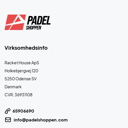
Virksomhedsinfo
Racket House ApS
Holkebjergvej 120
5250 Odense SV
Danmark
CVR: 36931108
65906690
info@padelshoppen.com