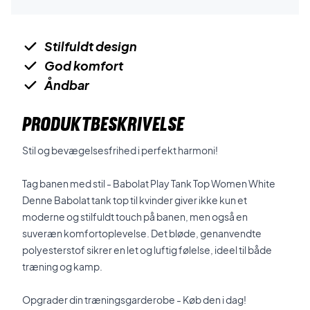
Stilfuldt design
God komfort
Åndbar
PRODUKTBESKRIVELSE
Stil og bevægelsesfrihed i perfekt harmoni!
Tag banen med stil - Babolat Play Tank Top Women White
Denne Babolat tank top til kvinder giver ikke kun et
moderne og stilfuldt touch på banen, men også en
suveræn komfortoplevelse. Det bløde, genanvendte
polyesterstof sikrer en let og luftig følelse, ideel til både
træning og kamp.
Opgrader din træningsgarderobe - Køb den i dag!