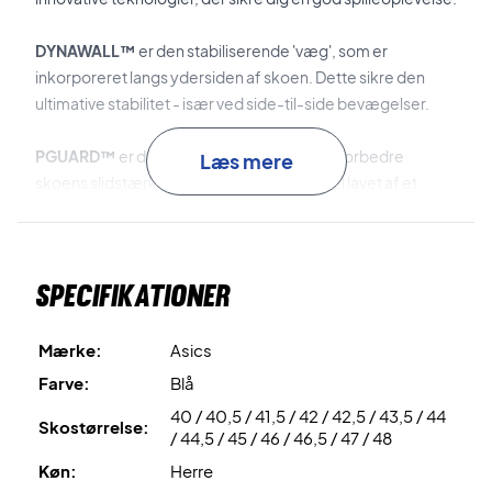
DYNAWALL™
er den stabiliserende 'væg', som er
inkorporeret langs ydersiden af skoen. Dette sikre den
ultimative stabilitet - især ved side-til-side bevægelser.
PGUARD™
er den tå-forstærkningen, der forbedre
Læs mere
skoens slidstærkhed. Hertil er dens overdel lavet af et
slidstærkt
PU
-materiale for en suveræn slidstærkhed og
pasform.
Specifikationer
DYNAWRAP™
er den støttende teknologi, som er
inkorporeret ved skoens pløs for en overlegen støtte og
pasform.
Mærke:
Asics
Farve:
Blå
FLYTEFOAM™
er det stødabsorberende materiale, der er
40 / 40,5 / 41,5 / 42 / 42,5 / 43,5 / 44
brugt til skoens mellemsål. Dette materiale er tilmed let, har
Skostørrelse:
/ 44,5 / 45 / 46 / 46,5 / 47 / 48
en lynhurtig respons og suveræn energioverførsel.
Køn:
Herre