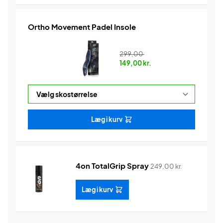
Ortho Movement Padel Insole
299,00
149,00
kr.
Læg i kurv
4on TotalGrip Spray
249,00
kr.
Læg i kurv