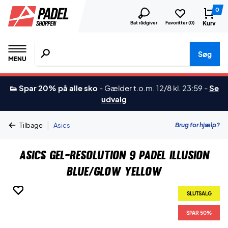
0
Kurv
Bat rådgiver
Favoritter (
0
)
Søg efter produkter, mærker etc.
Søg
MENU
👟 Spar 20% på alle sko
-
Gælder t.o.m. 12/8 kl. 23:59
-
Se
udvalg
|
Brug for hjælp?
Tilbage
Asics
Asics Gel-Resolution 9 Padel Illusion
Blue/Glow Yellow
SLUTSALG
SLUTSALG
SLUTSALG
SLUTSALG
SLUTSALG
SPAR 50%
SPAR 50%
SPAR 50%
SPAR 50%
SPAR 50%