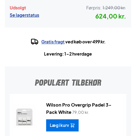
Udsolgt
Førpris:
1.249,00 kr.
Se lagerstatus
624,00 kr.
Gratis fragt
ved køb over 499 kr.
Levering: 1-2 hverdage
POPULÆRT TILBEHØR
Wilson Pro Overgrip Padel 3-
Pack White
79,00
kr.
Læg i kurv