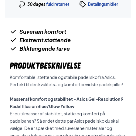
30 dages
fuld returret
Betalingsmidler
Suveræn komfort
Ekstremt støttende
Blikfangende farve
PRODUKTBESKRIVELSE
Komfortable, støttende og stabile padel sko fra Asics.
Perfekt til den kvalitets- og komfortbevidste padelspiller!
Masser af komfort og stabilitet - Asics Gel-Resolution 9
Padel Illusion Blue/Glow Yellow
Er du til masser af stabilitet, støtte og komfort på
padelbanen? Så er det dette par Asics padel sko du skal
vælge. De er spækket med suveræne materialer og
innovative teknologier, der sikre dig en god spilleoplevelse.