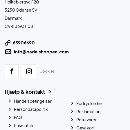
Holkebjergvej 120
5250 Odense SV
Danmark
CVR: 36931108
65906690
info@padelshoppen.com
Cookies
Hjælp & kontakt
Handelsbetingelser
Fortryd ordre
Persondatapolitik
Reklamation
FAQ
Returvarer
Prismatch
Gavekort