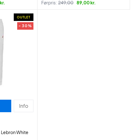
kr.
Førpris:
249,00
89,00 kr.
OUTLET
- 30%
Info
n Lebron White