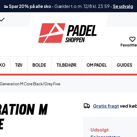
👟 Spar 20% på alle sko
-
Gælder t.o.m. 12/8 kl. 23:59
-
Se udvalg
Favoritter
KO
TØJ
BOLDE
TILBEHØR
OM PADEL
GUIDES
 Generation M Core Black/Grey Five
ration M
Gratis fragt
ved køb
e
Udsolgt