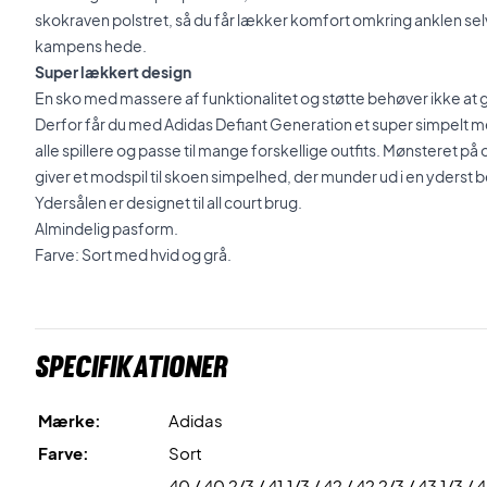
skokraven polstret, så du får lækker komfort omkring anklen selv
kampens hede.
Super lækkert design
En sko med massere af funktionalitet og støtte behøver ikke a
Derfor får du med Adidas Defiant Generation et super simpelt me
alle spillere og passe til mange forskellige outfits. Mønsteret p
giver et modspil til skoen simpelhed, der munder ud i en yderst b
Ydersålen er designet til all court brug.
Almindelig pasform.
Farve: Sort med hvid og grå.
Specifikationer
Mærke:
Adidas
Farve:
Sort
40 / 40 2/3 / 41 1/3 / 42 / 42 2/3 / 43 1/3 / 