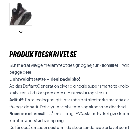
PRODUKTBESKRIVELSE
Slut med at vælge mellem fedt design og høj funktionalitet - Adi
begge dele!
Lightweight støtte - Ideel padel sko!
Adidas Defiant Generation giver dig nogle super smarte teknologi
stabilitet, så du kan præstere til dit absolut topniveau.
Adituff:
En teknologi brugt til at skabe det slidstærke material
tå- og sideparti. Det styrker stabiliteten og skoens holdbarhed.
Bounce mellemsål:
I sålen er brugt EVA-skum, hvilket gør skoen
komfortabel støddæmpning.
Du får også en super pasform, da skoens inderside er lavet som 