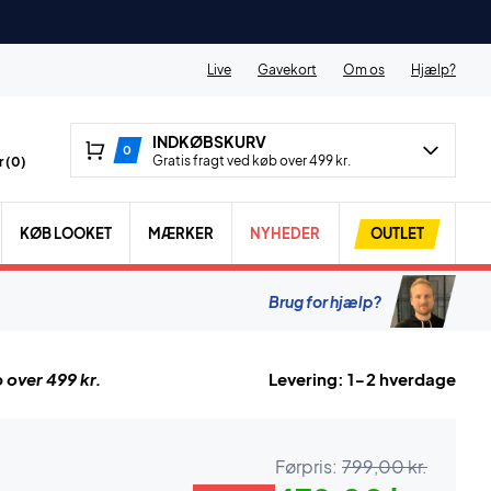
Live
Gavekort
Om os
Hjælp?
INDKØBSKURV
0
Gratis fragt ved køb over 499 kr.
 (
0
)
KØB LOOKET
MÆRKER
NYHEDER
OUTLET
Brug for hjælp?
 over 499 kr.
Levering: 1-2 hverdage
Førpris:
799,00 kr.