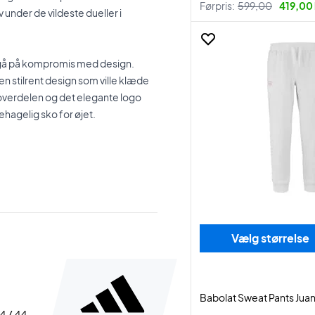
Førpris:
599,00
419,00 
 under de vildeste dueller i
t gå på kompromis med design.
n stilrent design som ville klæde
å overdelen og det elegante logo
ehagelig sko for øjet.
Vælg størrelse
Babolat Sweat Pants Jua
44 / 44