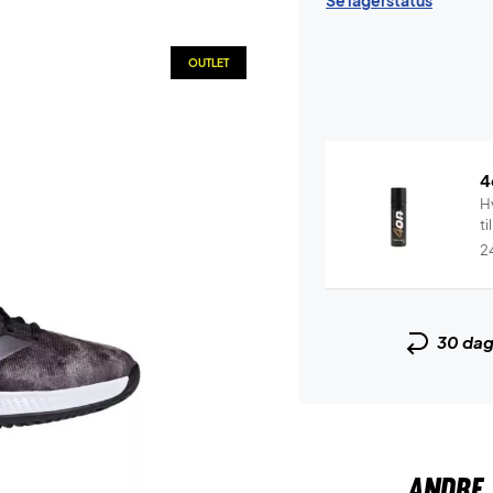
Se lagerstatus
OUTLET
4
Hv
ti
2
30 da
ANDRE 