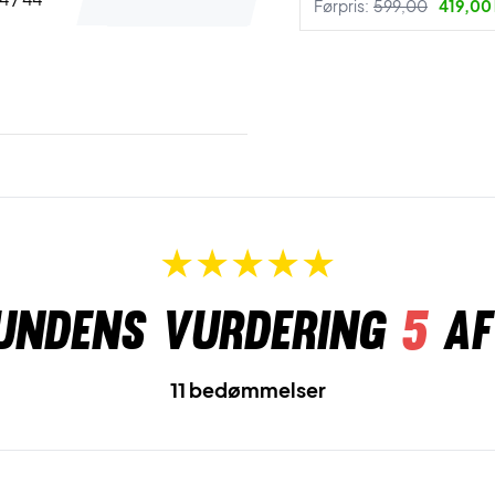
Førpris:
599,00
419,00 
undens vurdering
5
af
11 bedømmelser