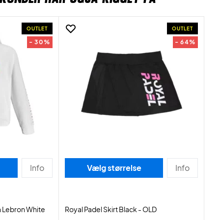
OUTLET
OUTLET
- 30%
- 64%
Info
Vælg størrelse
Info
 Lebron White
Royal Padel Skirt Black - OLD