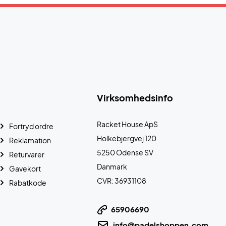
Virksomhedsinfo
Racket House ApS
Fortryd ordre
Holkebjergvej 120
Reklamation
5250 Odense SV
Returvarer
Danmark
Gavekort
CVR: 36931108
Rabatkode
65906690
info@padelshoppen.com