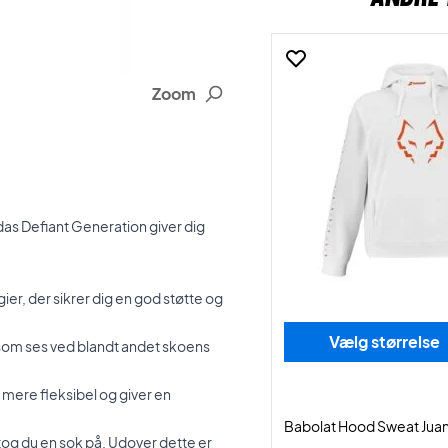
Zoom
das Defiant Generation giver dig
er, der sikrer dig en god støtte og
Vælg størrelse
e som ses ved blandt andet skoens
 mere fleksibel og giver en
Babolat Hood Sweat Juan
tog du en sok på. Udover dette er