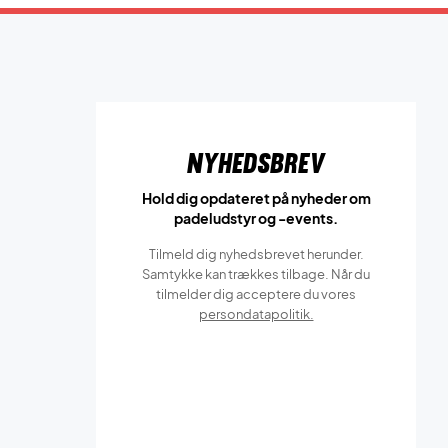
Nyhedsbrev
Hold dig opdateret på nyheder om
padeludstyr og -events.
Tilmeld dig nyhedsbrevet herunder.
Samtykke kan trækkes tilbage. Når du
tilmelder dig acceptere du vores
persondatapolitik.