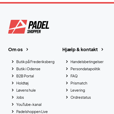
Om os
Hjælp & kontakt
Butik på Frederiksberg
Handelsbetingelser
Butik i Odense
Persondatapolitik
B2B Portal
FAQ
Holdtøj
Prismatch
Løvens hule
Levering
Jobs
Ordrestatus
YouTube-kanal
Padelshoppen Live