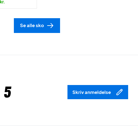
kr.
Se alle sko
 5
Skriv anmeldelse