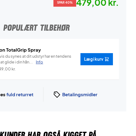
479,00 kr.
SPAR 40%
POPULÆRT TILBEHØR
on TotalGrip Spray
is du synes at dit udstyr har en tendens
Læg i kurv
l at glide i din hån...
Info
49,00
kr.
ges
fuld returret
Betalingsmidler
KUNDER HAR OGSÅ KIGGET PÅ