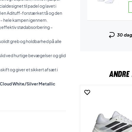
aldesignet til padel og lavet i
 en Adituff-forstærket tå og den
et – hele kampen igennem.
g effektiv stødabsorbering –
30 da
solidt greb og holdbarhed på alle
lid ved hurtige bevægelser og glid
kift og giver et sikkert afsæt i
ANDRE 
 Cloud White/Silver Metallic