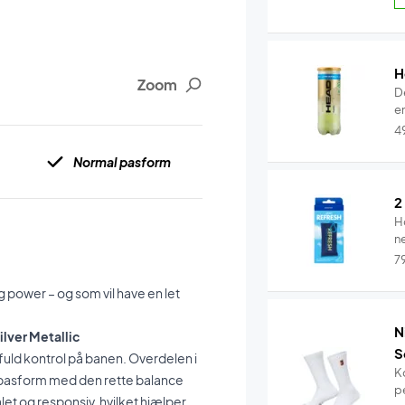
H
Zoom
D
en
4
Normal pasform
2
H
n
7
og power – og som vil have en let
N
ilver Metallic
S
fuld kontrol på banen. Overdelen i
K
e pasform med den rette balance
pe
alet og responsiv, hvilket hjælper