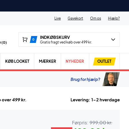
Live
Gavekort
Om os
Hjælp?
INDKØBSKURV
0
Gratis fragt ved køb over 499 kr.
 (
0
)
KØB LOOKET
MÆRKER
NYHEDER
OUTLET
Brug for hjælp?
 over 499 kr.
Levering: 1-2 hverdage
Førpris:
999,00 kr.