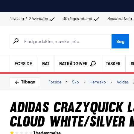
Levering: 1-2 hverdage
30 dages returret
Bedste udvalg
Søg efter produkter, mærker etc.
Søg
FORSIDE
BAT
BAT RÅDGIVER
TASKER
S
Tilbage
Forside
Sko
Herre sko
Adidas
Adidas Crazyquick L
Cloud White/Silver 
1 bedømmelse