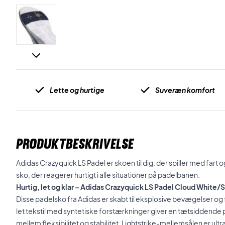
Lette og hurtige
Suveræn komfort
PRODUKTBESKRIVELSE
Adidas Crazyquick LS Padel er skoen til dig, der spiller med fart 
sko, der reagerer hurtigt i alle situationer på padelbanen.
Hurtig, let og klar – Adidas Crazyquick LS Padel Cloud White/S
Disse padelsko fra Adidas er skabt til eksplosive bevægelser og 
let tekstil med syntetiske forstærkninger giver en tætsiddend
mellem fleksibilitet og stabilitet. Lightstrike-mellemsålen er ultr