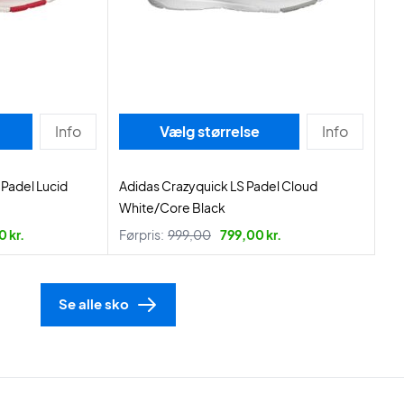
Info
Vælg størrelse
Info
Padel Lucid
Adidas Crazyquick LS Padel Cloud
White/Core Black
 kr.
Førpris:
999,00
799,00 kr.
Se alle sko