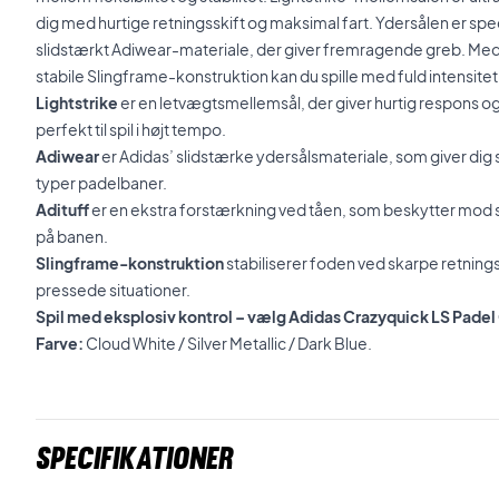
dig med hurtige retningsskift og maksimal fart. Ydersålen er speci
slidstærkt Adiwear-materiale, der giver fremragende greb. Med
stabile Slingframe-konstruktion kan du spille med fuld intensit
Lightstrike
er en letvægtsmellemsål, der giver hurtig respons o
perfekt til spil i højt tempo.
Adiwear
er Adidas’ slidstærke ydersålsmateriale, som giver dig 
typer padelbaner.
Adituff
er en ekstra forstærkning ved tåen, som beskytter mod s
på banen.
Slingframe-konstruktion
stabiliserer foden ved skarpe retningss
pressede situationer.
Spil med eksplosiv kontrol – vælg Adidas Crazyquick LS Padel
Farve:
Cloud White / Silver Metallic / Dark Blue.
Specifikationer