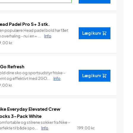
ead Padel Pro S+ 3 stk.
en populære Head padel bold har fået
Læg i kurv
 overhaling - nu i en + ...
Info
9,00
kr.
 Go Refresh
old dine sko og sportsudstyr friske –
Læg i kurv
emt og effektivt med 2GO...
Info
9,00
kr.
ike Everyday Elevated Crew
ocks 3-Pack White
omfortable og stilrene sokker fra Nike –
rfekte til både spo...
Info
199,00
kr.