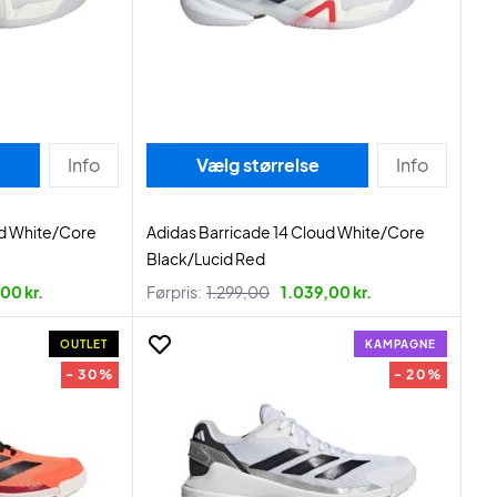
Info
Vælg størrelse
Info
ud White/Core
Adidas Barricade 14 Cloud White/Core
Black/Lucid Red
00 kr.
Førpris:
1.299,00
1.039,00 kr.
OUTLET
KAMPAGNE
- 30%
- 20%