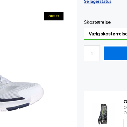
Se lagerstatus
OUTLET
Skostørrelse
O
O
O