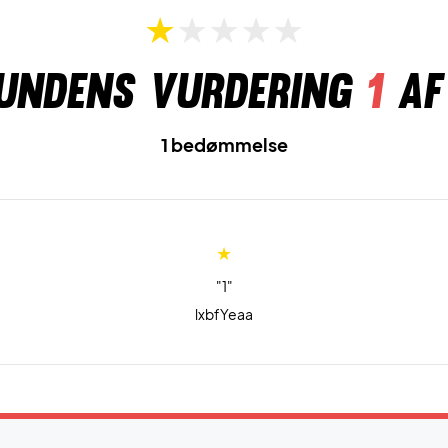
undens vurdering
1
af
1 bedømmelse
"1"
lxbfYeaa