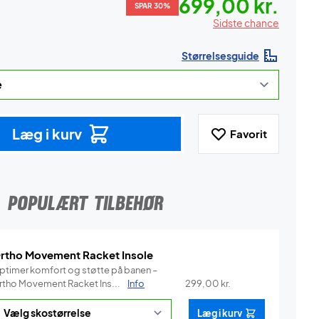
699,00 kr.
SPAR 30%
Sidste chance
Størrelsesguide
Læg i kurv
Favorit
POPULÆRT TILBEHØR
rtho Movement Racket Insole
ptimer komfort og støtte på banen –
rtho Movement Racket Ins...
Info
299,00
kr.
Læg i kurv