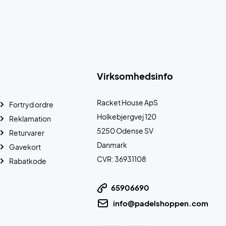
Virksomhedsinfo
Racket House ApS
Fortryd ordre
Holkebjergvej 120
Reklamation
5250 Odense SV
Returvarer
Danmark
Gavekort
CVR: 36931108
Rabatkode
65906690
info@padelshoppen.com