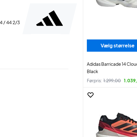
44 / 44 2/3
Vælg størrelse
Adidas Barricade 14 Clo
Black
Førpris:
1.299,00
1.039,