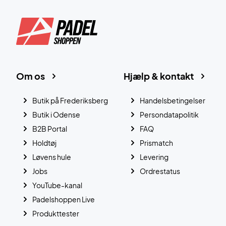
Om os
Hjælp & kontakt
Butik på Frederiksberg
Handelsbetingelser
Butik i Odense
Persondatapolitik
B2B Portal
FAQ
Holdtøj
Prismatch
Løvens hule
Levering
Jobs
Ordrestatus
YouTube-kanal
Padelshoppen Live
Produkttester