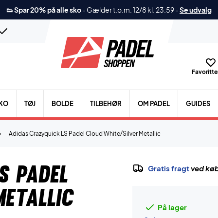
👟 Spar 20% på alle sko
-
Gælder t.o.m. 12/8 kl. 23:59
-
Se udvalg
Favoritter
KO
TØJ
BOLDE
TILBEHØR
OM PADEL
GUIDES
Adidas Crazyquick LS Padel Cloud White/Silver Metallic
S Padel
Gratis fragt
ved køb
Metallic
På lager