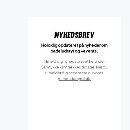
Nyhedsbrev
Hold dig opdateret på nyheder om
padeludstyr og -events.
Tilmeld dig nyhedsbrevet herunder.
Samtykke kan trækkes tilbage. Når du
tilmelder dig acceptere du vores
persondatapolitik.