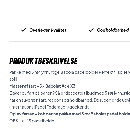
Overlegen kvalitet
God holdbarhed
PRODUKTBESKRIVELSE
Pakke med 5 rør lynhurtige Babola padelbolde! Perfekt til spillere
spil!
Masser af fart - 5x Babolat Ace X3
Elsker du fart på banen? Så er det dette tilbud med 5 rør lynhurt
har en suveræn fart, respons og holdbarhed. Desuden er de udvikle
(International Padel Federation) godkendt!
Oplev farten - køb denne pakke med 5 rør Babolat padel bolde
OBS:
I alt 15 padelbolde.