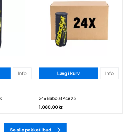
Info
Læg i kurv
Info
tk
24x Babolat Ace X3
1.080,00 kr.
Se alle pakketilbud