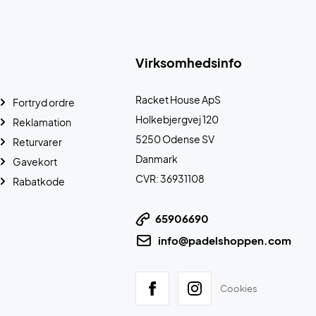
Virksomhedsinfo
Racket House ApS
Fortryd ordre
Holkebjergvej 120
Reklamation
5250 Odense SV
Returvarer
Danmark
Gavekort
CVR: 36931108
Rabatkode
65906690
info@padelshoppen.com
Cookies