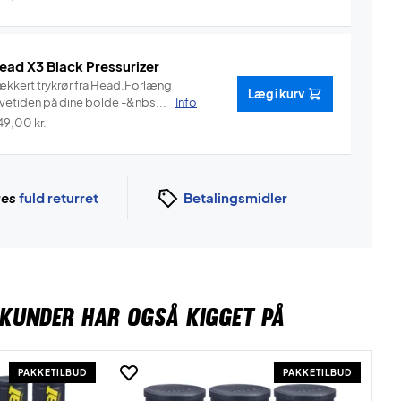
ead X3 Black Pressurizer
ækkert trykrør fra Head.Forlæng
Læg i kurv
evetiden på dine bolde -&nbs...
Info
49,00
kr.
ges
fuld returret
Betalingsmidler
KUNDER HAR OGSÅ KIGGET PÅ
PAKKETILBUD
PAKKETILBUD