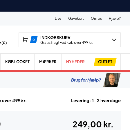
Live
Gavekort
Om os
Hjælp?
INDKØBSKURV
0
Gratis fragt ved køb over 499 kr.
 (
0
)
KØB LOOKET
MÆRKER
NYHEDER
OUTLET
Brug for hjælp?
 over 499 kr.
Levering: 1-2 hverdage
249,00 kr.
)