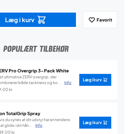
Læg i kurv
Favorit
POPULÆRT TILBEHØR
ERV Pro Overgrip 3-Pack White
et ultimative ZERV overgrip, der
Læg i kurv
ombinerer både tackiness og ko...
Info
9,00
kr.
on TotalGrip Spray
is du synes at dit udstyr har en tendens
Læg i kurv
l at glide i din hån...
Info
49,00
kr.