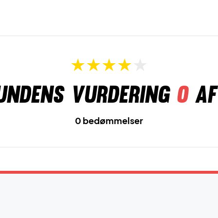
undens vurdering
0
af
0 bedømmelser