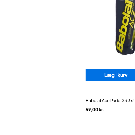
Læg i kurv
Babolat Ace Padel X3 3 s
59,00 kr.