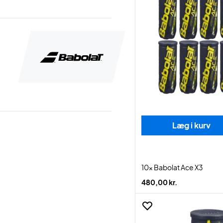
Læg i kurv
10x Babolat Ace X3
480,00 kr.