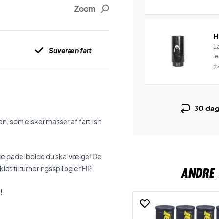
Zoom
H
L
Suveræn fart
l
2
30 da
n, som elsker masser af fart i sit
ige padel bolde du skal vælge! De
t til turneringsspil og er FIP
ANDRE 
!