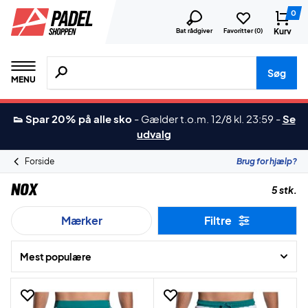
0
Kurv
Bat rådgiver
Favoritter (
0
)
Søg efter produkter, mærker etc.
Søg
MENU
👟 Spar 20% på alle sko
-
Gælder t.o.m. 12/8 kl. 23:59
-
Se
udvalg
Forside
Brug for hjælp?
Nox
5 stk.
Mærker
Filtre
Mest populære