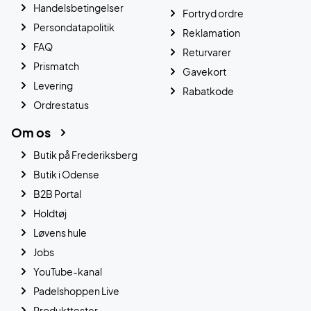
Handelsbetingelser
Fortryd ordre
Persondatapolitik
Reklamation
FAQ
Returvarer
Prismatch
Gavekort
Levering
Rabatkode
Ordrestatus
Om os
Butik på Frederiksberg
Butik i Odense
B2B Portal
Holdtøj
Løvens hule
Jobs
YouTube-kanal
Padelshoppen Live
Produkttester