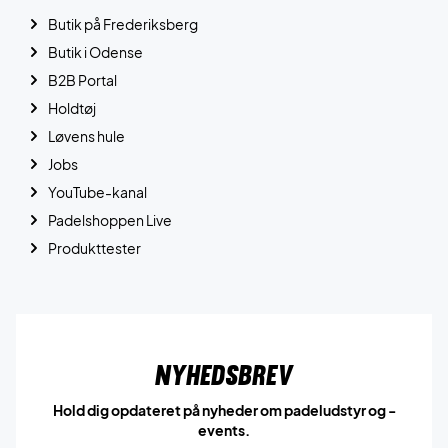
Butik på Frederiksberg
Butik i Odense
B2B Portal
Holdtøj
Løvens hule
Jobs
YouTube-kanal
Padelshoppen Live
Produkttester
Nyhedsbrev
Hold dig opdateret på nyheder om padeludstyr og -
events.