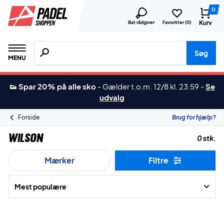
0
Kurv
Bat rådgiver
Favoritter (
0
)
Søg efter produkter, mærker etc.
Søg
MENU
👟 Spar 20% på alle sko
-
Gælder t.o.m. 12/8 kl. 23:59
-
Se
udvalg
Forside
Brug for hjælp?
Wilson
0 stk.
Mærker
Filtre
Mest populære