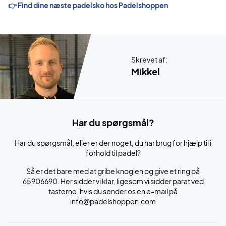
👉 Find dine næste padelsko hos Padelshoppen
Skrevet af:
Mikkel
Har du spørgsmål?
Har du spørgsmål, eller er der noget, du har brug for hjælp til i
forhold til padel?
Så er det bare med at gribe knoglen og give et ring på
65906690. Her sidder vi klar, ligesom vi sidder parat ved
tasterne, hvis du sender os en e-mail på
info@padelshoppen.com