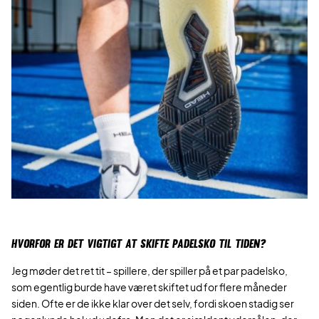
HVORFOR ER DET VIGTIGT AT SKIFTE PADELSKO TIL TIDEN?
Jeg møder det ret tit – spillere, der spiller på et par padelsko,
som egentlig burde have været skiftet ud for flere måneder
siden. Ofte er de ikke klar over det selv, fordi skoen stadig ser