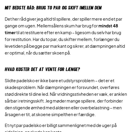
MIT BEDSTE RÅD: BRUG TO PAR OG SKIFT IMELLEM DEM
Det her råd giver jeg altid til spillere, der spiller mere end et par
gange om ugen. Mellemsålens skum har brug for
mindst 48
timer
til at restituere efter en kamp – ligesom du selv har brug
for restitution. Har du to par, du skifter mellem, forlænger du
levetiden på begge par markant og sikrer, at dæmpningen altid
er optimal, når du sætter skoen på.
HVAD KOSTER DET AT VENTE FOR LÆNGE?
Slidte padelsko er ikke bare et udstyrsproblem – det er et
skadesproblem. Når dæmpningen er forsvundet, overføres
stød direkte til dine led. Når vridningsstivheden er væk, er anklen
sårbar i retningsskift. Jeg møder mange spillere, der forbinder
den stigende ømhed med alderen eller overbelastning – men
årsagen er tit, at skoene simpelthen er færdige.
Et nyt par padelsko er billigt sammenlignet med de uger på