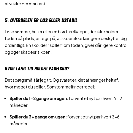
at vrikke om markant.
5. OVERDELEN ER LØS ELLER USTABIL
Løse sømme, huller eller en blød hælkappe, der ikke holder
foden på plads, er tegn på, at skoen ikke længere beskytter dig
ordentligt. En sko, der “spiller” om foden, giver dårligere kontrol
og øger skadesrisikoen.
HVOR LANG TID HOLDER PADELSKO?
Det spørgsmål får jeg tit. Og svaret er: det afhænger helt af,
hvor meget du spiller. Som tommelfingerregel:
Spiller du 1–2 gange om ugen:
forvent et nyt par hvert 6–12
måneder
Spiller du 3+ gange om ugen:
forvent et nyt par hvert 3–6
måneder