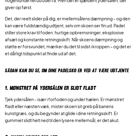
nogenlunde hel ud udefra. Men det er sjældent ydersålen, der
giver op først.
Det, der reelt slider på dig, er mellemsålens dæmpning – og den
kan være fuldstændig udtjent, selv om skoen ser fin ud. Padel
stiller store krav til foden: hurtige opbremsninger, eksplosive
afsæt og konstante retningsskift. Når skoens dæmpning og
støtte er forsvundet, mærker du det til sidst i kroppen – og det er
et dårligt tidspunkt at finde ud af det.
SÅDAN KAN DU SE, OM DINE PADELSKO ER VED AT VÆRE UDTJENTE
1. MØNSTRET PÅ YDERSÅLEN ER SLIDT FLADT
Tjek ydersålen – især i forfoden og under hælen. Er mønstret
fladt eller næsten væk, mister skoen sit greb på banens
kunstgræs, og du begynder at glide i dine retningsskift. Er
gummiet slidt helt ned til den lysere mellemsål, er det akut.