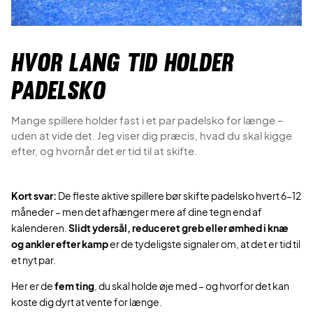
Hvor lang tid holder
padelsko
Mange spillere holder fast i et par padelsko for længe –
uden at vide det. Jeg viser dig præcis, hvad du skal kigge
efter, og hvornår det er tid til at skifte.
Kort svar:
De fleste aktive spillere bør skifte padelsko hvert 6–12
måneder – men det afhænger mere af dine tegn end af
kalenderen.
Slidt ydersål, reduceret greb eller ømhed i knæ
og ankler efter kamp
er de tydeligste signaler om, at det er tid til
et nyt par.
Her er de
fem ting
, du skal holde øje med – og hvorfor det kan
koste dig dyrt at vente for længe.