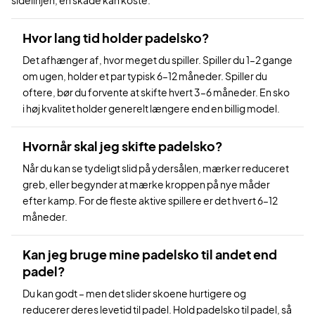
sidelinjen, en skade kan koste.
Hvor lang tid holder padelsko?
Det afhænger af, hvor meget du spiller. Spiller du 1–2 gange
om ugen, holder et par typisk 6–12 måneder. Spiller du
oftere, bør du forvente at skifte hvert 3–6 måneder. En sko
i høj kvalitet holder generelt længere end en billig model.
Hvornår skal jeg skifte padelsko?
Når du kan se tydeligt slid på ydersålen, mærker reduceret
greb, eller begynder at mærke kroppen på nye måder
efter kamp. For de fleste aktive spillere er det hvert 6–12
måneder.
Kan jeg bruge mine padelsko til andet end
padel?
Du kan godt – men det slider skoene hurtigere og
reducerer deres levetid til padel. Hold padelsko til padel, så