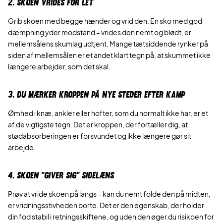
2. SKOEN VRIDES FOR LET
Grib skoen med begge hænder og vrid den. En sko med god
dæmpning yder modstand – vrides den nemt og blødt, er
mellemsålens skumlag udtjent. Mange tætsiddende rynker på
siden af mellemsålen er et andet klart tegn på, at skummet ikke
længere arbejder, som det skal.
3. DU MÆRKER KROPPEN PÅ NYE STEDER EFTER KAMP
Ømhed i knæ, ankler eller hofter, som du normalt ikke har, er et
af de vigtigste tegn. Det er kroppen, der fortæller dig, at
stødabsorberingen er forsvundet og ikke længere gør sit
arbejde.
4. SKOEN “GIVER SIG” SIDELÆNS
Prøv at vride skoen på langs – kan du nemt folde den på midten,
er vridningsstivheden borte. Det er den egenskab, der holder
din fod stabil i retningsskiftene, og uden den øger du risikoen for