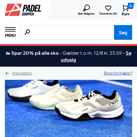
0
Kurv
Bat rådgiver
Favoritter (
0
)
Søg efter produkter, mærker etc.
Søg
MENU
👟 Spar 20% på alle sko
-
Gælder t.o.m. 12/8 kl. 23:59
-
Se
udvalg
Inspiration
Brug for hjælp?