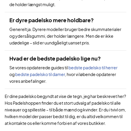
de holder længst muligt.
Er dyre padelsko mere holdbare?
Generelt ja. Dyrere modeller bruger bedre skummaterialer
og ydersålsgummi, der holder længere. Men de er ikke
udødelige – slid er uundgåeligt uanset pris.
Hvad er de bedste padelsko lige nu?
Se vores opdaterede guides til
bedste padelsko til herrer
og
bedste padelsko til damer
, hvor vi løbende opdaterer
vores anbefalinger.
Er dine padelsko begyndt at vise de tegn, jeg har beskrevet her?
Hos Padelshoppen finder du et stort udvalg af padelsko til alle
niveauer og spillestile – til både mænd og kvinder. Er du i tvivl om,
hvilken model der passer bedst til dig, er du altid velkommen til
at kontakte os eller komme forbi en af vores butikker.