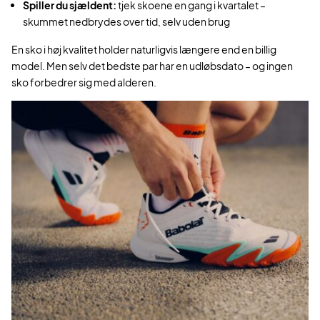
Spiller du sjældent:
tjek skoene en gang i kvartalet –
skummet nedbrydes over tid, selv uden brug
En sko i høj kvalitet holder naturligvis længere end en billig
model. Men selv det bedste par har en udløbsdato – og ingen
sko forbedrer sig med alderen.