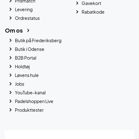
Prismatch
Gavekort
Levering
Rabatkode
Ordrestatus
Om os
Butik på Frederiksberg
Butik i Odense
B2B Portal
Holdtøj
Løvens hule
Jobs
YouTube-kanal
Padelshoppen Live
Produkttester